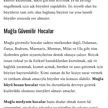
kalbini kazanmak, aşkın gücünü artırmak ya da ayrılığı
engellemek için aşk büyüleri yapılabilir. İyi niyetli olan bu
büyülerin tam zıttı olan bağlama büyüsü ise yine lanetli
büyüler arasında yer almıştır.
Muğla Güvenilir Hocalar
Muğla güvenilir hocalar sadece merkezden değil, Dalaman,
Datça, Bodrum, Marmaris, Menteşe, Milas ve Ula gibi tüm
ilçelerden gelen ziyaretçilerine destek olmaya çalışır. Birçok
insan ruhsal ya da fiziksel hastalıklardan kurtulmak, aşk ve
bağlılık yaratmak, kısmet açmak, bereket ve şans getirmek için
büyüye başvurulabilir. Kimi zaman da bir kişiye zarar vermek
ve intikam almak amacıyla büyüler söz konusu olabilir.
Muğla
büyü bozan hocalar
tüm bu durumlarda devreye girerek
kişilerdeki olumsuz enerjileri almayı amaçlar.
Muğla medyum hocalar
başta dualar olmak üzere fal
yöntemleri, muskalar, tılsımlar ve ritüeller ile çalışma yapar.