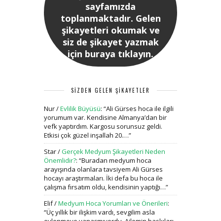
sayfamızda
toplanmaktadır. Gelen
şikayetleri okumak ve
siz de şikayet yazmak
için buraya tıklayın.
SİZDEN GELEN ŞİKAYETLER
Nur
/
Evlilik Büyüsü
: “
Ali Gürses hoca ile ilgili
yorumum var. Kendisine Almanya’dan bir
vefk yaptırdım. Kargosu sorunsuz geldi.
Etkisi çok güzel inşallah 20.…
”
Star
/
Gerçek Medyum Şikayetleri Neden
Önemlidir?
: “
Buradan medyum hoca
arayışında olanlara tavsiyem Ali Gürses
hocayı araştırmaları. İki defa bu hoca ile
çalışma fırsatım oldu, kendisinin yaptığı…
”
Elif
/
Medyum Hoca Yorumları ve Önerileri
:
“
Üç yıllık bir ilişkim vardı, sevgilim asla