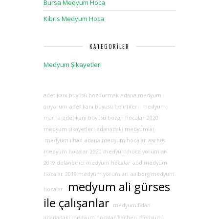
Bursa Medyum Hoca
Kıbrıs Medyum Hoca
KATEGORILER
Medyum Şikayetleri
adet kanı büyüsü bozdurmak
adana medyum
arıyorum
adet kanı büyüsü belirtileri
medyum
marha
adet kanı büyüsü bozan hocalar
2020
medyum şikayetleri
adanadaki medyumlar
medyum ilhan
adana medyum hocalar
aarhus
medyum hocalar
2020 medyum hoca yorumları
2019 dolandırıcı medyum hocalar
abd medyum
hocalar
2019 medyum yorumları
aalborg medyum
medyum ali gürses
hocalar
ile çalışanlar
medyum fidan
adanadaki medyum hocalar
aachen medyum