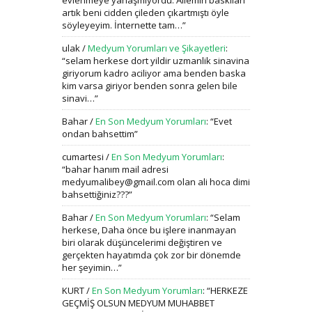
evlenmeye yanaşmıyordu. Ailemin baskıları
artık beni cidden çileden çıkartmıştı öyle
söyleyeyim. İnternette tam…
”
ulak
/
Medyum Yorumları ve Şikayetleri
:
“
selam herkese dort yildir uzmanlik sinavina
giriyorum kadro aciliyor ama benden baska
kim varsa giriyor benden sonra gelen bile
sinavi…
”
Bahar
/
En Son Medyum Yorumları
: “
Evet
ondan bahsettim
”
cumartesi
/
En Son Medyum Yorumları
:
“
bahar hanım mail adresi
medyumalibey@gmail.com olan ali hoca dimi
bahsettiğiniz???
”
Bahar
/
En Son Medyum Yorumları
: “
Selam
herkese, Daha önce bu işlere inanmayan
biri olarak düşüncelerimi değiştiren ve
gerçekten hayatımda çok zor bir dönemde
her şeyimin…
”
KURT
/
En Son Medyum Yorumları
: “
HERKEZE
GEÇMİŞ OLSUN MEDYUM MUHABBET