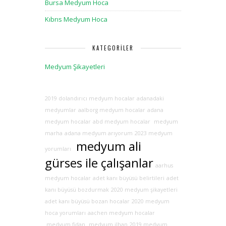
Bursa Medyum Hoca
Kıbrıs Medyum Hoca
KATEGORILER
Medyum Şikayetleri
2019 dolandırıcı medyum hocalar
adanadaki
medyumlar
aalborg medyum hocalar
adana
medyum hocalar
abd medyum hocalar
medyum
marha
adana medyum arıyorum
2023 medyum
medyum ali
yorumları
gürses ile çalışanlar
aarhus
medyum hocalar
adet kanı büyüsü belirtileri
adet
kanı büyüsü bozdurmak
2020 medyum şikayetleri
adet kanı büyüsü bozan hocalar
2020 medyum
hoca yorumları
aachen medyum hocalar
medyum fidan
medyum ilhan
2019 medyum