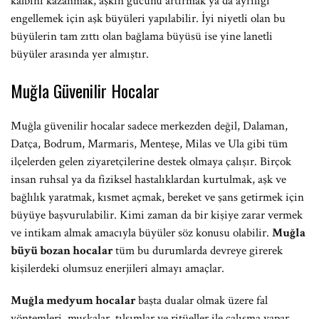
kalbini kazanmak, aşkın gücünü artırmak ya da ayrılığı
engellemek için aşk büyüleri yapılabilir. İyi niyetli olan bu
büyülerin tam zıttı olan bağlama büyüsü ise yine lanetli
büyüler arasında yer almıştır.
Muğla Güvenilir Hocalar
Muğla güvenilir hocalar sadece merkezden değil, Dalaman,
Datça, Bodrum, Marmaris, Menteşe, Milas ve Ula gibi tüm
ilçelerden gelen ziyaretçilerine destek olmaya çalışır. Birçok
insan ruhsal ya da fiziksel hastalıklardan kurtulmak, aşk ve
bağlılık yaratmak, kısmet açmak, bereket ve şans getirmek için
büyüye başvurulabilir. Kimi zaman da bir kişiye zarar vermek
ve intikam almak amacıyla büyüler söz konusu olabilir.
Muğla
büyü bozan hocalar
tüm bu durumlarda devreye girerek
kişilerdeki olumsuz enerjileri almayı amaçlar.
Muğla medyum hocalar
başta dualar olmak üzere fal
yöntemleri, muskalar, tılsımlar ve ritüeller ile çalışma yapar.