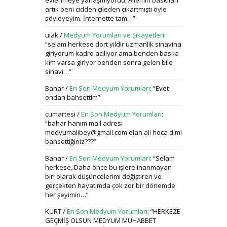
evlenmeye yanaşmıyordu. Ailemin baskıları
artık beni cidden çileden çıkartmıştı öyle
söyleyeyim. İnternette tam…
”
ulak
/
Medyum Yorumları ve Şikayetleri
:
“
selam herkese dort yildir uzmanlik sinavina
giriyorum kadro aciliyor ama benden baska
kim varsa giriyor benden sonra gelen bile
sinavi…
”
Bahar
/
En Son Medyum Yorumları
: “
Evet
ondan bahsettim
”
cumartesi
/
En Son Medyum Yorumları
:
“
bahar hanım mail adresi
medyumalibey@gmail.com olan ali hoca dimi
bahsettiğiniz???
”
Bahar
/
En Son Medyum Yorumları
: “
Selam
herkese, Daha önce bu işlere inanmayan
biri olarak düşüncelerimi değiştiren ve
gerçekten hayatımda çok zor bir dönemde
her şeyimin…
”
KURT
/
En Son Medyum Yorumları
: “
HERKEZE
GEÇMİŞ OLSUN MEDYUM MUHABBET