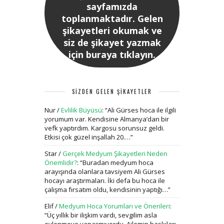
sayfamızda
toplanmaktadır. Gelen
şikayetleri okumak ve
siz de şikayet yazmak
için buraya tıklayın.
SİZDEN GELEN ŞİKAYETLER
Nur
/
Evlilik Büyüsü
: “
Ali Gürses hoca ile ilgili
yorumum var. Kendisine Almanya’dan bir
vefk yaptırdım. Kargosu sorunsuz geldi.
Etkisi çok güzel inşallah 20.…
”
Star
/
Gerçek Medyum Şikayetleri Neden
Önemlidir?
: “
Buradan medyum hoca
arayışında olanlara tavsiyem Ali Gürses
hocayı araştırmaları. İki defa bu hoca ile
çalışma fırsatım oldu, kendisinin yaptığı…
”
Elif
/
Medyum Hoca Yorumları ve Önerileri
:
“
Üç yıllık bir ilişkim vardı, sevgilim asla