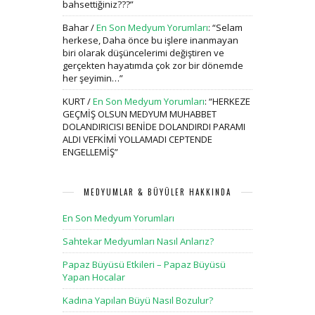
bahsettiğiniz???
”
Bahar
/
En Son Medyum Yorumları
: “
Selam
herkese, Daha önce bu işlere inanmayan
biri olarak düşüncelerimi değiştiren ve
gerçekten hayatımda çok zor bir dönemde
her şeyimin…
”
KURT
/
En Son Medyum Yorumları
: “
HERKEZE
GEÇMİŞ OLSUN MEDYUM MUHABBET
DOLANDIRICISI BENİDE DOLANDIRDI PARAMI
ALDI VEFKİMİ YOLLAMADI CEPTENDE
ENGELLEMİŞ
”
MEDYUMLAR & BÜYÜLER HAKKINDA
En Son Medyum Yorumları
Sahtekar Medyumları Nasıl Anlarız?
Papaz Büyüsü Etkileri – Papaz Büyüsü
Yapan Hocalar
Kadına Yapılan Büyü Nasıl Bozulur?