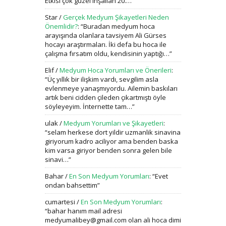
Etkisi çok güzel inşallah 20.…
”
Star
/
Gerçek Medyum Şikayetleri Neden
Önemlidir?
: “
Buradan medyum hoca
arayışında olanlara tavsiyem Ali Gürses
hocayı araştırmaları. İki defa bu hoca ile
çalışma fırsatım oldu, kendisinin yaptığı…
”
Elif
/
Medyum Hoca Yorumları ve Önerileri
:
“
Üç yıllık bir ilişkim vardı, sevgilim asla
evlenmeye yanaşmıyordu. Ailemin baskıları
artık beni cidden çileden çıkartmıştı öyle
söyleyeyim. İnternette tam…
”
ulak
/
Medyum Yorumları ve Şikayetleri
:
“
selam herkese dort yildir uzmanlik sinavina
giriyorum kadro aciliyor ama benden baska
kim varsa giriyor benden sonra gelen bile
sinavi…
”
Bahar
/
En Son Medyum Yorumları
: “
Evet
ondan bahsettim
”
cumartesi
/
En Son Medyum Yorumları
:
“
bahar hanım mail adresi
medyumalibey@gmail.com olan ali hoca dimi