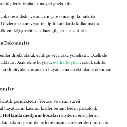
lan kişilerin imdatlarına yetişmektedir.
çok ötesindedir ve onların çare olmadığı konularda
. Güçlerini maneviyat ile ilgili konularda kullanmakta
kökten değiştirebilecek bazı güçlere de sahiptir.
lan Dokunuşlar
ler direkt olarak evliliğe veya aşka yöneliktir. Özellikle
lmaktadır. Aşık etme büyüsü,
evlilik büyüsü
, çocuk sahibi
farklı büyüler insanların hayatlarına direkt olarak dokunan
unuşlar
alkantılı geçmektedir. Yorucu ve uzun süreli
 hayatlarını kaçıran kişiler bunun bedeli psikolojik
da
Hollanda medyum hocaları
kişilerin enerjilerini
ılan bakım işlemi ile birlikte insanların enerjileri normale