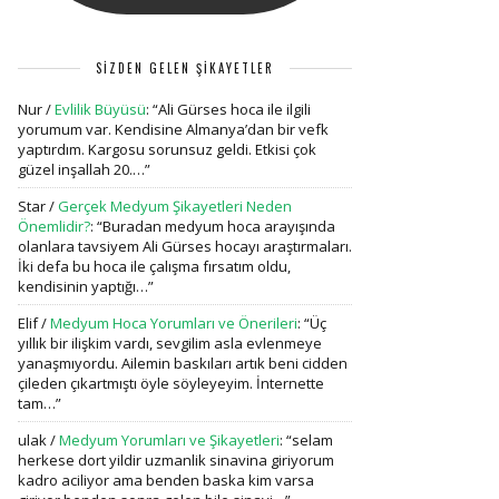
SİZDEN GELEN ŞİKAYETLER
Nur
/
Evlilik Büyüsü
: “
Ali Gürses hoca ile ilgili
yorumum var. Kendisine Almanya’dan bir vefk
yaptırdım. Kargosu sorunsuz geldi. Etkisi çok
güzel inşallah 20.…
”
Star
/
Gerçek Medyum Şikayetleri Neden
Önemlidir?
: “
Buradan medyum hoca arayışında
olanlara tavsiyem Ali Gürses hocayı araştırmaları.
İki defa bu hoca ile çalışma fırsatım oldu,
kendisinin yaptığı…
”
Elif
/
Medyum Hoca Yorumları ve Önerileri
: “
Üç
yıllık bir ilişkim vardı, sevgilim asla evlenmeye
yanaşmıyordu. Ailemin baskıları artık beni cidden
çileden çıkartmıştı öyle söyleyeyim. İnternette
tam…
”
ulak
/
Medyum Yorumları ve Şikayetleri
: “
selam
herkese dort yildir uzmanlik sinavina giriyorum
kadro aciliyor ama benden baska kim varsa