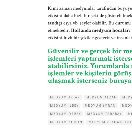
Kimi zaman medyumlar tarafından büyüye y
etkisini daha hızlı bir şekilde gösterebilme
taşıdığı eşya vb. şeyler olabilir. Bu durum
etmektedir.
Hollanda medyum hocaları
etkisini hızlı bir şekilde gösterir ve insanl
Güvenilir ve gerçek bir 
işlemleri yaptırmak ister
atabilirsiniz. Yorumlarda 
işlemler ve kişilerin görü
ulaşmak isterseniz buraya 
MEDYUM AKTAR
MEDYUM ALZAF
MED
MEDYUM ILBEY
MEDYUM IMRAN
MEDY
MEDYUM ÖZBAY
MEDYUM TARABAY
M
MEDYUM ZENON
MEDYUM ZEYDAN HO