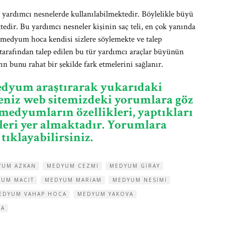
ardımcı nesnelerde kullanılabilmektedir. Böylelikle büyü
ktedir. Bu yardımcı nesneler kişinin saç teli, en çok yanında
u medyum hoca kendisi sizlere söylemekte ve talep
tarafından talep edilen bu tür yardımcı araçlar büyünün
arın bunu rahat bir şekilde fark etmelerini sağlanır.
medyum araştırarak yukarıdaki
seniz web sitemizdeki yorumlara göz
medyumların özellikleri, yaptıkları
şleri yer almaktadır. Yorumlara
tıklayabilirsiniz.
YUM AZKAN
MEDYUM CEZMI
MEDYUM GIRAY
UM MACIT
MEDYUM MARIAM
MEDYUM NESIMI
EDYUM VAHAP HOCA
MEDYUM YAKOVA
CA