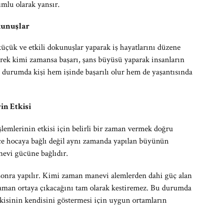
mlu olarak yansır.
kunuşlar
üçük ve etkili dokunuşlar yaparak iş hayatlarını düzene
erek kimi zamansa başarı, şans büyüsü yaparak insanların
u durumda kişi hem işinde başarılı olur hem de yaşantısında
n Etkisi
şlemlerinin etkisi için belirli bir zaman vermek doğru
ce hocaya bağlı değil aynı zamanda yapılan büyünün
nevi gücüne bağlıdır.
 sonra yapılır. Kimi zaman manevi alemlerden dahi güç alan
aman ortaya çıkacağını tam olarak kestiremez. Bu durumda
tkisinin kendisini göstermesi için uygun ortamların