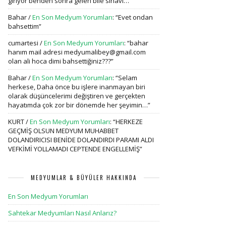
giriyor benden sonra gelen bile sinavi…
”
Bahar
/
En Son Medyum Yorumları
: “
Evet ondan
bahsettim
”
cumartesi
/
En Son Medyum Yorumları
: “
bahar
hanım mail adresi medyumalibey@gmail.com
olan ali hoca dimi bahsettiğiniz???
”
Bahar
/
En Son Medyum Yorumları
: “
Selam
herkese, Daha önce bu işlere inanmayan biri
olarak düşüncelerimi değiştiren ve gerçekten
hayatımda çok zor bir dönemde her şeyimin…
”
KURT
/
En Son Medyum Yorumları
: “
HERKEZE
GEÇMİŞ OLSUN MEDYUM MUHABBET
DOLANDIRICISI BENİDE DOLANDIRDI PARAMI ALDI
VEFKİMİ YOLLAMADI CEPTENDE ENGELLEMİŞ
”
MEDYUMLAR & BÜYÜLER HAKKINDA
En Son Medyum Yorumları
Sahtekar Medyumları Nasıl Anlarız?