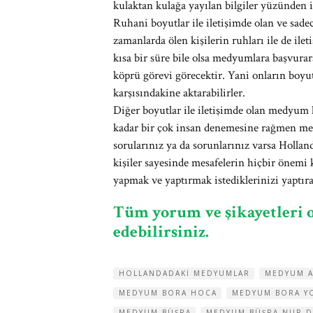
kulaktan kulağa yayılan bilgiler yüzünden i
Ruhani boyutlar ile iletişimde olan ve sade
zamanlarda ölen kişilerin ruhları ile de ile
kısa bir süre bile olsa medyumlara başvurara
köprü görevi görecektir. Yani onların boy
karşısındakine aktarabilirler.
Diğer boyutlar ile iletişimde olan medyum
kadar bir çok insan denemesine rağmen medy
sorularınız ya da sorunlarınız varsa Hollan
kişiler sayesinde mesafelerin hiçbir önemi 
yapmak ve yaptırmak istediklerinizi yaptıra
Tüm yorum ve şikayetleri
edebilirsiniz.
HOLLANDADAKI MEDYUMLAR
MEDYUM 
MEDYUM BORA HOCA
MEDYUM BORA Y
MEDYUM BÜŞRA
MEDYUM BÜŞRA NUR D