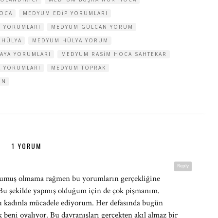
HOCA
MEDYUM EDIP YORUMLARI
Z YORUMLARI
MEDYUM GÜLCAN YORUM
 HÜLYA
MEDYUM HÜLYA YORUM
AYA YORUMLARI
MEDYUM RASIM HOCA SAHTEKAR
A YORUMLARI
MEDYUM TOPRAK
IN
1 YORUM
Reply
umuş olmama rağmen bu yorumların gerçekliğine
Bu şekilde yapmış olduğum için de çok pişmanım.
bu kadınla mücadele ediyorum. Her defasında bugün
eni oyalıyor. Bu davranışları gerçekten akıl almaz bir