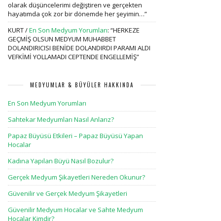
olarak düşüncelerimi değiştiren ve gerçekten
hayatımda çok zor bir dönemde her şeyimin…
”
KURT
/
En Son Medyum Yorumları
: “
HERKEZE
GEÇMİŞ OLSUN MEDYUM MUHABBET
DOLANDIRICISI BENİDE DOLANDIRDI PARAMI ALDI
VEFKİMİ YOLLAMADI CEPTENDE ENGELLEMİŞ
”
MEDYUMLAR & BÜYÜLER HAKKINDA
En Son Medyum Yorumları
Sahtekar Medyumları Nasıl Anlarız?
Papaz Büyüsü Etkileri – Papaz Büyüsü Yapan
Hocalar
Kadına Yapılan Büyü Nasıl Bozulur?
Gerçek Medyum Şikayetleri Nereden Okunur?
Güvenilir ve Gerçek Medyum Şikayetleri
Güvenilir Medyum Hocalar ve Sahte Medyum
Hocalar Kimdir?