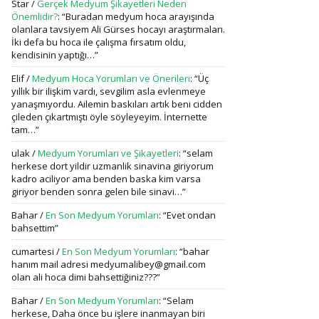
Star
/
Gerçek Medyum Şikayetleri Neden
Önemlidir?
: “
Buradan medyum hoca arayışında
olanlara tavsiyem Ali Gürses hocayı araştırmaları.
İki defa bu hoca ile çalışma fırsatım oldu,
kendisinin yaptığı…
”
Elif
/
Medyum Hoca Yorumları ve Önerileri
: “
Üç
yıllık bir ilişkim vardı, sevgilim asla evlenmeye
yanaşmıyordu. Ailemin baskıları artık beni cidden
çileden çıkartmıştı öyle söyleyeyim. İnternette
tam…
”
ulak
/
Medyum Yorumları ve Şikayetleri
: “
selam
herkese dort yildir uzmanlik sinavina giriyorum
kadro aciliyor ama benden baska kim varsa
giriyor benden sonra gelen bile sinavi…
”
Bahar
/
En Son Medyum Yorumları
: “
Evet ondan
bahsettim
”
cumartesi
/
En Son Medyum Yorumları
: “
bahar
hanım mail adresi medyumalibey@gmail.com
olan ali hoca dimi bahsettiğiniz???
”
Bahar
/
En Son Medyum Yorumları
: “
Selam
herkese, Daha önce bu işlere inanmayan biri