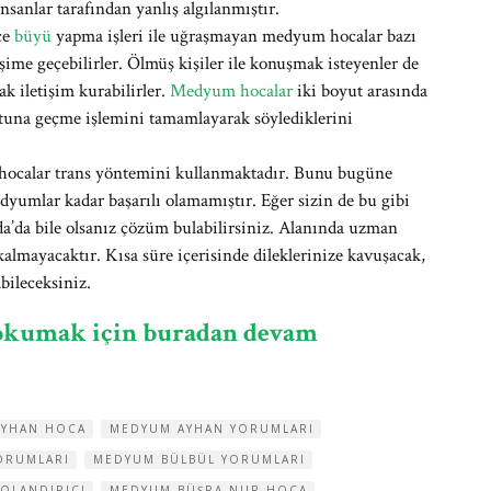
nsanlar tarafından yanlış algılanmıştır.
ce
büyü
yapma işleri ile uğraşmayan medyum hocalar bazı
tişime geçebilirler. Ölmüş kişiler ile konuşmak isteyenler de
k iletişim kurabilirler.
Medyum hocalar
iki boyut arasında
utuna geçme işlemini tamamlayarak söylediklerini
 hocalar trans yöntemini kullanmaktadır. Bunu bugüne
umlar kadar başarılı olamamıştır. Eğer sizin de bu gibi
da’da bile olsanız çözüm bulabilirsiniz. Alanında uzman
kalmayacaktır. Kısa süre içerisinde dileklerinize kavuşacak,
bileceksiniz.
 okumak için buradan devam
AYHAN HOCA
MEDYUM AYHAN YORUMLARI
ORUMLARI
MEDYUM BÜLBÜL YORUMLARI
OLANDIRICI
MEDYUM BÜŞRA NUR HOCA