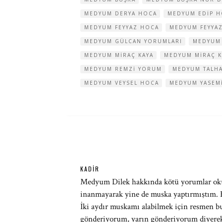
MEDYUM DERYA HOCA
MEDYUM EDIP 
MEDYUM FEYYAZ HOCA
MEDYUM FEYYA
MEDYUM GÜLCAN YORUMLARI
MEDYUM
MEDYUM MIRAÇ KAYA
MEDYUM MIRAÇ K
MEDYUM REMZI YORUM
MEDYUM TALH
MEDYUM VEYSEL HOCA
MEDYUM YASEM
KADIR
Medyum Dilek hakkında kötü yorumlar ok
inanmayarak yine de muska yaptırmıştım. 
İki aydır muskamı alabilmek için resmen 
gönderiyorum, yarın gönderiyorum diyerek b