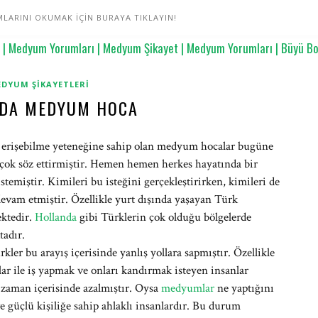
LARINI OKUMAK İÇİN BURAYA TIKLAYIN!
DYUM ŞIKAYETLERI
DA MEDYUM HOCA
a erişebilme yeteneğine sahip olan medyum hocalar bugüne
n çok söz ettirmiştir. Hemen hemen herkes hayatında bir
emiştir. Kimileri bu isteğini gerçekleştirirken, kimileri de
devam etmiştir. Özellikle yurt dışında yaşayan Türk
ektedir.
Hollanda
gibi Türklerin çok olduğu bölgelerde
tadır.
kler bu arayış içerisinde yanlış yollara sapmıştır. Özellikle
ar ile iş yapmak ve onları kandırmak isteyen insanlar
aman içerisinde azalmıştır. Oysa
medyumlar
ne yaptığını
 ve güçlü kişiliğe sahip ahlaklı insanlardır. Bu durum