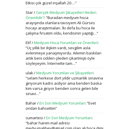
Etkisi çok güzel inşallah 20.…
”
Star
/
Gerçek Medyum Şikayetleri Neden
Önemlidir?
: “
Buradan medyum hoca
arayışında olanlara tavsiyem Ali Gürses
hocayı araştırmaları. İki defa bu hoca ile
çalışma fırsatım oldu, kendisinin yaptığı…
”
Elif
/
Medyum Hoca Yorumları ve Önerileri
:
“
Üç yıllık bir ilişkim vardı, sevgilim asla
evlenmeye yanaşmıyordu. Ailemin baskıları
artık beni cidden çileden çıkartmıştı öyle
söyleyeyim. İnternette tam…
”
ulak
/
Medyum Yorumları ve Şikayetleri
:
“
selam herkese dort yildir uzmanlik sinavina
giriyorum kadro aciliyor ama benden baska
kim varsa giriyor benden sonra gelen bile
sinavi…
”
Bahar
/
En Son Medyum Yorumları
: “
Evet
ondan bahsettim
”
cumartesi
/
En Son Medyum Yorumları
:
“
bahar hanım mail adresi
medyumalibey@gmail.com olan ali hoca dimi