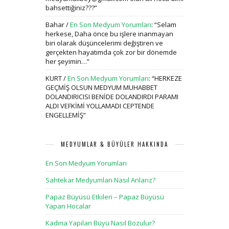
bahsettiğiniz???
”
Bahar
/
En Son Medyum Yorumları
: “
Selam
herkese, Daha önce bu işlere inanmayan
biri olarak düşüncelerimi değiştiren ve
gerçekten hayatımda çok zor bir dönemde
her şeyimin…
”
KURT
/
En Son Medyum Yorumları
: “
HERKEZE
GEÇMİŞ OLSUN MEDYUM MUHABBET
DOLANDIRICISI BENİDE DOLANDIRDI PARAMI
ALDI VEFKİMİ YOLLAMADI CEPTENDE
ENGELLEMİŞ
”
MEDYUMLAR & BÜYÜLER HAKKINDA
En Son Medyum Yorumları
Sahtekar Medyumları Nasıl Anlarız?
Papaz Büyüsü Etkileri – Papaz Büyüsü
Yapan Hocalar
Kadına Yapılan Büyü Nasıl Bozulur?