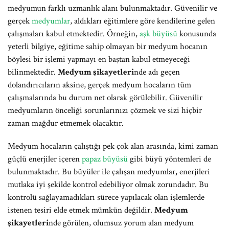
medyumun farklı uzmanlık alanı bulunmaktadır. Güvenilir ve
gerçek
medyumlar
, aldıkları eğitimlere göre kendilerine gelen
çalışmaları kabul etmektedir. Örneğin,
aşk büyüsü
konusunda
yeterli bilgiye, eğitime sahip olmayan bir medyum hocanın
böylesi bir işlemi yapmayı en baştan kabul etmeyeceği
bilinmektedir.
Medyum şikayetleri
nde adı geçen
dolandırıcıların aksine, gerçek medyum hocaların tüm
çalışmalarında bu durum net olarak görülebilir. Güvenilir
medyumların önceliği sorunlarınızı çözmek ve sizi hiçbir
zaman mağdur etmemek olacaktır.
Medyum hocaların çalıştığı pek çok alan arasında, kimi zaman
güçlü enerjiler içeren
papaz büyüsü
gibi büyü yöntemleri de
bulunmaktadır. Bu büyüler ile çalışan medyumlar, enerjileri
mutlaka iyi şekilde kontrol edebiliyor olmak zorundadır. Bu
kontrolü sağlayamadıkları sürece yapılacak olan işlemlerde
istenen tesiri elde etmek mümkün değildir.
Medyum
şikayetleri
nde görülen, olumsuz yorum alan medyum