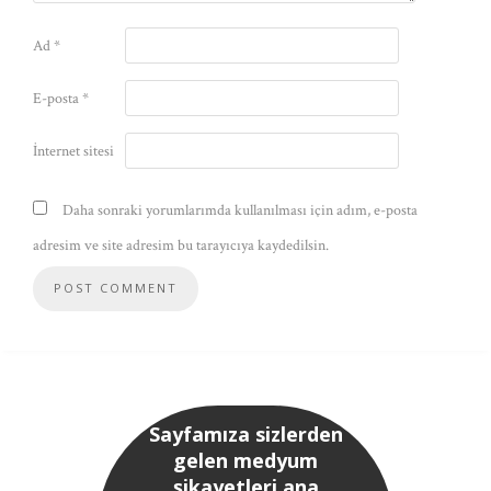
Ad
*
E-posta
*
İnternet sitesi
Daha sonraki yorumlarımda kullanılması için adım, e-posta
adresim ve site adresim bu tarayıcıya kaydedilsin.
Sayfamıza sizlerden
gelen medyum
şikayetleri ana