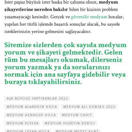
İster papaz büyüsü ister başka bir çalışma olsun,
medyum
şikayetlerine nereden bakılır
bilen bir kişinin problem
yaşamayacağı kesindir. Gerçek ve
güvenilir medyum
hocalar,
yapılan her türlü işlemde başarılı sonuçlar alacak, bu sayede
isteklerinizin yerine gelmesini sağlayacaktır.
Sitemize sizlerden çok sayıda medyum
yorum ve şikayeti gelmektedir. Gelen
tüm bu mesajları okumak, dilerseniz
yorum yazmak ya da sorularınızı
sormak için ana sayfaya gidebilir veya
buraya tıklayabilirsiniz.
AŞK BÜYÜSÜ YAPTIRANLAR 2022
MEDYUM ALAADDIN HOCA
MEDYUM ALI GÜRSES 2022
MEDYUM AZNAVUR HOCA
MEDYUM CAHIT
MEDYUM ELYESA
MEDYUM HÜSEYIN DERICI
MEDYUM LEVAN HOCA
MEDYUM MEDET KURT