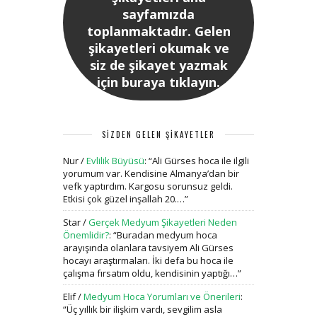
sayfamızda
toplanmaktadır. Gelen
şikayetleri okumak ve
siz de şikayet yazmak
için buraya tıklayın.
SİZDEN GELEN ŞİKAYETLER
Nur
/
Evlilik Büyüsü
: “
Ali Gürses hoca ile ilgili
yorumum var. Kendisine Almanya’dan bir
vefk yaptırdım. Kargosu sorunsuz geldi.
Etkisi çok güzel inşallah 20.…
”
Star
/
Gerçek Medyum Şikayetleri Neden
Önemlidir?
: “
Buradan medyum hoca
arayışında olanlara tavsiyem Ali Gürses
hocayı araştırmaları. İki defa bu hoca ile
çalışma fırsatım oldu, kendisinin yaptığı…
”
Elif
/
Medyum Hoca Yorumları ve Önerileri
:
“
Üç yıllık bir ilişkim vardı, sevgilim asla