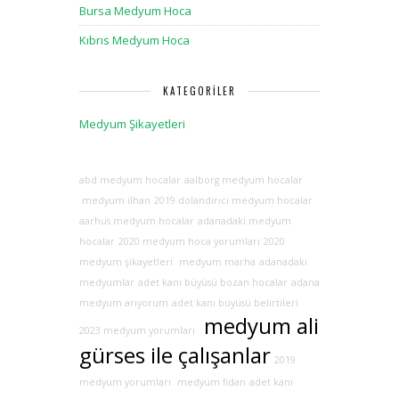
Bursa Medyum Hoca
Kıbrıs Medyum Hoca
KATEGORILER
Medyum Şikayetleri
abd medyum hocalar
aalborg medyum hocalar
medyum ilhan
2019 dolandırıcı medyum hocalar
aarhus medyum hocalar
adanadaki medyum
hocalar
2020 medyum hoca yorumları
2020
medyum şikayetleri
medyum marha
adanadaki
medyumlar
adet kanı büyüsü bozan hocalar
adana
medyum arıyorum
adet kanı büyüsü belirtileri
medyum ali
2023 medyum yorumları
gürses ile çalışanlar
2019
medyum yorumları
medyum fidan
adet kanı