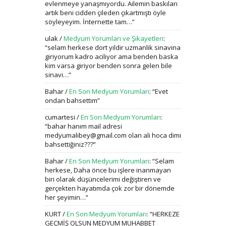
evlenmeye yanaşmıyordu. Ailemin baskıları
artık beni cidden çileden çıkartmıştı öyle
söyleyeyim. İnternette tam…
”
ulak
/
Medyum Yorumları ve Şikayetleri
:
“
selam herkese dort yildir uzmanlik sinavina
giriyorum kadro aciliyor ama benden baska
kim varsa giriyor benden sonra gelen bile
sinavi…
”
Bahar
/
En Son Medyum Yorumları
: “
Evet
ondan bahsettim
”
cumartesi
/
En Son Medyum Yorumları
:
“
bahar hanım mail adresi
medyumalibey@gmail.com olan ali hoca dimi
bahsettiğiniz???
”
Bahar
/
En Son Medyum Yorumları
: “
Selam
herkese, Daha önce bu işlere inanmayan
biri olarak düşüncelerimi değiştiren ve
gerçekten hayatımda çok zor bir dönemde
her şeyimin…
”
KURT
/
En Son Medyum Yorumları
: “
HERKEZE
GEÇMİŞ OLSUN MEDYUM MUHABBET