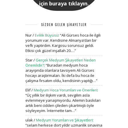
için buraya tıklayın.
SİZDEN GELEN ŞİKAYETLER
Nur
/
Evlilik Büyüsü
: “
Ali Gürses hoca ile ilgili
yorumum var. Kendisine Almanya’dan bir
vefk yaptırdım. Kargosu sorunsuz geldi.
Etkisi çok güzel inşallah 20.…
”
Star
/
Gerçek Medyum Şikayetleri Neden
Önemlidir?
: “
Buradan medyum hoca
arayışında olanlara tavsiyem Ali Gürses
hocayı araştırmaları. İki defa bu hoca ile
çalışma fırsatım oldu, kendisinin yaptığı…
”
Elif
/
Medyum Hoca Yorumları ve Önerileri
:
“
Üç yıllık bir ilişkim vardı, sevgilim asla
evlenmeye yanaşmıyordu. Ailemin baskıları
artık beni cidden çileden çıkartmıştı öyle
söyleyeyim. İnternette tam…
”
ulak
/
Medyum Yorumları ve Şikayetleri
:
“
selam herkese dort yildir uzmanlik sinavina