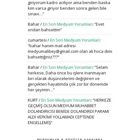
giriyorum kadro aciliyor ama benden baska
kim varsa giriyor benden sonra gelen bile
sinavi…
”
Bahar
/
En Son Medyum Yorumları
: “
Evet
ondan bahsettim
”
cumartesi
/
En Son Medyum Yorumları
:
“
bahar hanım mail adresi
medyumalibey@gmail.com olan ali hoca dimi
bahsettiğiniz???
”
Bahar
/
En Son Medyum Yorumları
: “
Selam
herkese, Daha önce bu işlere inanmayan
biri olarak düşüncelerimi değiştiren ve
gerçekten hayatımda çok zor bir dönemde
her şeyimin…
”
KURT
/
En Son Medyum Yorumları
: “
HERKEZE
GEÇMİŞ OLSUN MEDYUM MUHABBET
DOLANDIRICISI BENİDE DOLANDIRDI PARAMI
ALDI VEFKİMİ YOLLAMADI CEPTENDE
ENGELLEMİŞ
”