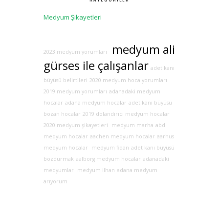
Medyum Şikayetleri
medyum ali
2023 medyum yorumları
gürses ile çalışanlar
adet kanı
büyüsü belirtileri
2020 medyum hoca yorumları
2019 medyum yorumları
adanadaki medyum
hocalar
adana medyum hocalar
adet kanı büyüsü
bozan hocalar
2019 dolandırıcı medyum hocalar
2020 medyum şikayetleri
medyum marha
abd
medyum hocalar
aachen medyum hocalar
aarhus
medyum hocalar
medyum fidan
adet kanı büyüsü
bozdurmak
aalborg medyum hocalar
adanadaki
medyumlar
medyum ilhan
adana medyum
arıyorum