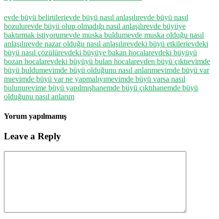
evde büyü belirtileri
evde büyü nasıl anlaşılır
evde büyü nasıl
bozulur
evde büyü olup olmadığı nasıl anlaşılır
evde büyüye
baktırmak istiyorum
evde muska buldum
evde muska olduğu nasıl
anlaşılır
evde nazar olduğu nasıl anlaşılır
evdeki büyü etkileri
evdeki
büyü nasıl çözülür
evdeki büyüye bakan hocalar
evdeki büyüyü
bozan hocalar
evdeki büyüyü bulan hocalar
evden büyü çıktı
evimde
büyü buldum
evimde büyü olduğunu nasıl anlarım
evimde büyü var
mı
evimde büyü var ne yapmalıyım
evimde büyü varsa nasıl
bulunur
evime büyü yapılmış
hanemde büyü çıktı
hanemde büyü
olduğunu nasıl anlarım
Yorum yapılmamış
Leave a Reply