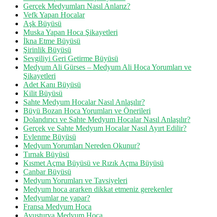
Gerçek Medyumları Nasıl Anlarız?
Vefk Yapan Hocalar
Aşk Büyüsü
Muska Yapan Hoca Şikayetleri
İkna Etme Büyüsü
Şirinlik Büyüsü
Sevgiliyi Geri Getirme Büyüsü
Medyum Ali Gürses – Medyum Ali Hoca Yorumları ve
Şikayetleri
Adet Kanı Büyüsü
Kilit Büyüsü
Sahte Medyum Hocalar Nasıl Anlaşılır?
Büyü Bozan Hoca Yorumları ve Önerileri
Dolandırıcı ve Sahte Medyum Hocalar Nasıl Anlaşılır?
Gerçek ve Sahte Medyum Hocalar Nasıl Ayırt Edilir?
Evlenme Büyüsü
Medyum Yorumları Nereden Okunur?
Tırnak Büyüsü
Kısmet Açma Büyüsü ve Rızık Açma Büyüsü
Canbar Büyüsü
Medyum Yorumları ve Tavsiyeleri
Medyum hoca ararken dikkat etmeniz gerekenler
Medyumlar ne yapar?
Fransa Medyum Hoca
Avusturya Medyum Hoca