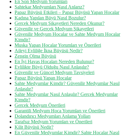
En Son Medyum Yorumları
Sahtekar Medyumları Nasıl Anlarız?
Papaz Büyüsü Etkileri – Papaz Büyüsü Yapan Hocalar
Kadına Yapılan Büyü Nasıl Bozulur?
Gerçek Medyum Şikayetleri Nereden Okunur?
Güvenilir ve Gerçek Medyum Şikayetleri
Güvenilir Medyum Hocalar ve Sahte Medyum Hocalar
Kimdir?
Muska Yapan Hocalar Yorumları ve Önerileri
Aileyi Evliliğe İkna Büyüsü Nedir?
Zengin Olma Büyüsü
En İyi Havas Hocaları Nereden Bulunur?
Evlilikte Büyü Olduğu Nasıl Anlaşılır?
Güvenilir ve Güncel Medyum Tavsiyeleri
Papaz Büyüsü Yapan Hocalar
Sahte Medyumlar Kimdir? Güvenilir Medyumlar Nasıl
Anlaşılır?
Sahte Medyumlar Nasıl Anlaşılır? Gerçek Medyumlar
Kimdir?
Gerçek Medyum Önerileri
Garantili Medyum Hoca Yorumları ve Önerileri
Dolandırıcı Medyumları Anlama Yolları
Tarafsız Medyum Yorumları ve Önerileri
Kilit Büyüsü Nedir?
En Güvenilir Medyumlar Kimdir? Sahte Hocalar Nasıl