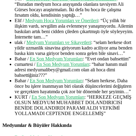
“
Buradan medyum hoca arayışında olanlara tavsiyem Ali
Gürses hocayı araştırmaları. İki defa bu hoca ile çalışma
fırsatım oldu, kendisinin yaptığı…
”
Elif
/
Medyum Hoca Yorumları ve Önerileri
: “
Üç yıllık bir
ilişkim vardı, sevgilim asla evlenmeye yanaşmıyordu. Ailemin
baskıları artık beni cidden çileden çıkartmıştı öyle söyleyeyim.
İnternette tam…
”
ulak
/
Medyum Yorumları ve Şikayetleri
: “
selam herkese dort
yildir uzmanlik sinavina giriyorum kadro aciliyor ama benden
baska kim varsa giriyor benden sonra gelen bile sinavi…
”
Bahar
/
En Son Medyum Yorumları
: “
Evet ondan bahsettim
”
cumartesi
/
En Son Medyum Yorumları
: “
bahar hanım mail
adresi medyumalibey@gmail.com olan ali hoca dimi
bahsettiğiniz???
”
Bahar
/
En Son Medyum Yorumları
: “
Selam herkese, Daha
önce bu işlere inanmayan biri olarak düşüncelerimi değiştiren
ve gerçekten hayatımda çok zor bir dönemde her şeyimin…
”
KURT
/
En Son Medyum Yorumları
: “
HERKEZE GEÇMİŞ
OLSUN MEDYUM MUHABBET DOLANDIRICISI
BENİDE DOLANDIRDI PARAMI ALDI VEFKİMİ
YOLLAMADI CEPTENDE ENGELLEMİŞ
”
Medyumlar & Büyüler Hakkında