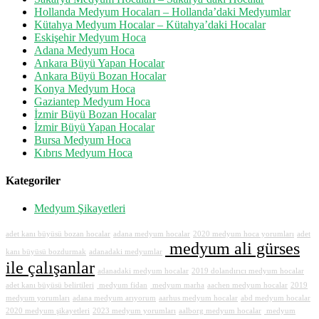
Hollanda Medyum Hocaları – Hollanda’daki Medyumlar
Kütahya Medyum Hocalar – Kütahya’daki Hocalar
Eskişehir Medyum Hoca
Adana Medyum Hoca
Ankara Büyü Yapan Hocalar
Ankara Büyü Bozan Hocalar
Konya Medyum Hoca
Gaziantep Medyum Hoca
İzmir Büyü Bozan Hocalar
İzmir Büyü Yapan Hocalar
Bursa Medyum Hoca
Kıbrıs Medyum Hoca
Kategoriler
Medyum Şikayetleri
adet kanı büyüsü bozan hocalar
adana medyum hocalar
2020 medyum hoca yorumları
adet
medyum ali gürses
kanı büyüsü bozdurmak
adanadaki medyumlar
ile çalışanlar
adanadaki medyum hocalar
2019 dolandırıcı medyum hocalar
adet kanı büyüsü belirtileri
medyum fidan
medyum marha
aachen medyum hocalar
2019
medyum yorumları
adana medyum arıyorum
aarhus medyum hocalar
abd medyum hocalar
2020 medyum şikayetleri
2023 medyum yorumları
aalborg medyum hocalar
medyum