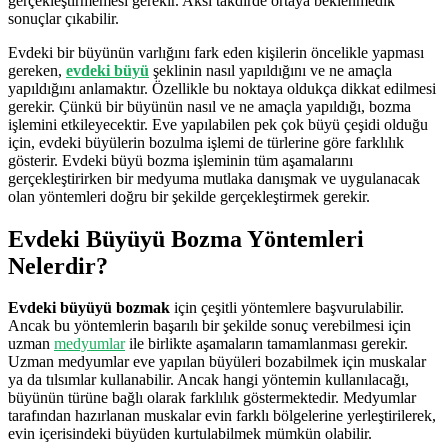
gerçekleştirmemesi gerekir. Aksi takdirde ortaya beklenmedik
sonuçlar çıkabilir.
Evdeki bir büyünün varlığını fark eden kişilerin öncelikle yapması
gereken,
evdeki büyü
şeklinin nasıl yapıldığını ve ne amaçla
yapıldığını anlamaktır. Özellikle bu noktaya oldukça dikkat edilmesi
gerekir. Çünkü bir büyünün nasıl ve ne amaçla yapıldığı, bozma
işlemini etkileyecektir. Eve yapılabilen pek çok büyü çeşidi olduğu
için, evdeki büyülerin bozulma işlemi de türlerine göre farklılık
gösterir. Evdeki büyü bozma işleminin tüm aşamalarını
gerçekleştirirken bir medyuma mutlaka danışmak ve uygulanacak
olan yöntemleri doğru bir şekilde gerçekleştirmek gerekir.
Evdeki Büyüyü Bozma Yöntemleri
Nelerdir?
Evdeki büyüyü bozmak
için çeşitli yöntemlere başvurulabilir.
Ancak bu yöntemlerin başarılı bir şekilde sonuç verebilmesi için
uzman
medyumlar
ile birlikte aşamaların tamamlanması gerekir.
Uzman medyumlar eve yapılan büyüleri bozabilmek için muskalar
ya da tılsımlar kullanabilir. Ancak hangi yöntemin kullanılacağı,
büyünün türüne bağlı olarak farklılık göstermektedir. Medyumlar
tarafından hazırlanan muskalar evin farklı bölgelerine yerleştirilerek,
evin içerisindeki büyüden kurtulabilmek mümkün olabilir.