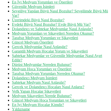
En İyi Medyum Yorumları ve Önerileri
Güvenilir Medyum İsimleri
Sevgiliye Yapılan Büyü Nasıl Bozulur? Sevgilimde Büyü Mü
Var?
Üzerimdeki Büyü Nasıl Bozulur?
Evdeki Büyü Nasıl Bozulur? Evde Büyü Mü Var?
Dolandırıcı ve Sahtekar Medyumlar Nasıl Anlaşılır?
Medyum Yorumları ve Şikayetleri Nereden Okunur?
Tarafsız Medyum Yorumları ve Şikayetleri
Güncel Medyum Önerileri
Gerçek Medyumlar Nasıl Anlaşılır?
Garantili Medyum Hocalar Yorum ve Şikayetleri
Sahtekar Medyumlar ve Güvenilir Medyumlar Nasıl Ayırt
Edilir?
Dürüst Medyumlar Nereden Bulunur?
Medyum Hoca Yorumları ve Önerileri
Tarafsız Medyum Yorumları Nereden Okunur?
Dolandırıcı Medyum İsimleri
Sahtekar Medyum Nasıl Anlaşılır?
Gerçek ve Dolandırıcı Hocaları Nasıl Anlarız?
Vefk Yapan Hocalar Şikayetleri
Medyum Şikayetleri Nerede Bulunur?
Güncel Medyum Hoca Yorumları ve Şikayetleri
En İyi Medyum Hocalar Kimdir?
Yıldızname