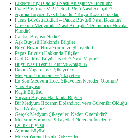
Erkekte Büyü Olduğu Nasıl Anlaşılır ve Bozulur?
Evde Büyü Var Mı? Evdeki Büyü Nasıl Anlaşılır?
Ayırma Büyüsü Nasıl Bozulur? Büyü Bozan Hocalar
Papaz Büyüsü Etkileri – Papaz Büyüsü Nasıl Bozulur?
Güvenilir Medyumlar Nasıl Anlaşılır? Dolandırıcı Hocalar
Kimdir?
Canbar Büyüsü Nedir?
Aşk Büyüsü Hakkında Bilgiler
Büyü Bozan Hoca Yorum ve Şikayetleri
Papaz Büyüsü Hakkında Bilgiler
Geri Getirme Büyüsü Nedir? Nasıl Yapılır?
Büyü Nasıl Tespit Edilir ve Anlaşılır?
Bakım Yapan Hoca Şikayetleri
Medyum Yorumları ve Şikayetleri
En Son Medyum Hoca Şikayetleri Nereden Okunur?
Şans Büyüsü
Kaşık Büyüsü
Süryani Büyüsü Hakkında Bilgiler
Bir Medyum Hocanın Dolandırıcı veya Güvenilir Olduğu
Nasıl Anlaşılır?
Gerçek Medyum Şikayetleri Neden Önemlidir?
Medyum Yorum ve Şikayetleri Nereden İncelenir?
Evlilik Büyüsü
Ayırma Büyüsü
Muska Yapan Hocalar Şikayetleri