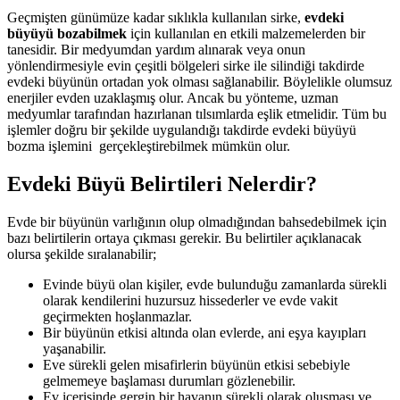
Geçmişten günümüze kadar sıklıkla kullanılan sirke,
evdeki
büyüyü bozabilmek
için kullanılan en etkili malzemelerden bir
tanesidir. Bir medyumdan yardım alınarak veya onun
yönlendirmesiyle evin çeşitli bölgeleri sirke ile silindiği takdirde
evdeki büyünün ortadan yok olması sağlanabilir. Böylelikle olumsuz
enerjiler evden uzaklaşmış olur. Ancak bu yönteme, uzman
medyumlar tarafından hazırlanan tılsımlarda eşlik etmelidir. Tüm bu
işlemler doğru bir şekilde uygulandığı takdirde evdeki büyüyü
bozma işlemini gerçekleştirebilmek mümkün olur.
Evdeki Büyü Belirtileri Nelerdir?
Evde bir büyünün varlığının olup olmadığından bahsedebilmek için
bazı belirtilerin ortaya çıkması gerekir. Bu belirtiler açıklanacak
olursa şekilde sıralanabilir;
Evinde büyü olan kişiler, evde bulunduğu zamanlarda sürekli
olarak kendilerini huzursuz hissederler ve evde vakit
geçirmekten hoşlanmazlar.
Bir büyünün etkisi altında olan evlerde, ani eşya kayıpları
yaşanabilir.
Eve sürekli gelen misafirlerin büyünün etkisi sebebiyle
gelmemeye başlaması durumları gözlenebilir.
Ev içerisinde gergin bir havanın sürekli olarak oluşması ve