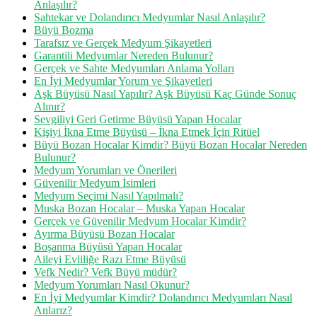
Anlaşılır?
Sahtekar ve Dolandırıcı Medyumlar Nasıl Anlaşılır?
Büyü Bozma
Tarafsız ve Gerçek Medyum Şikayetleri
Garantili Medyumlar Nereden Bulunur?
Gerçek ve Sahte Medyumları Anlama Yolları
En İyi Medyumlar Yorum ve Şikayetleri
Aşk Büyüsü Nasıl Yapılır? Aşk Büyüsü Kaç Günde Sonuç
Alınır?
Sevgiliyi Geri Getirme Büyüsü Yapan Hocalar
Kişiyi İkna Etme Büyüsü – İkna Etmek İçin Ritüel
Büyü Bozan Hocalar Kimdir? Büyü Bozan Hocalar Nereden
Bulunur?
Medyum Yorumları ve Önerileri
Güvenilir Medyum İsimleri
Medyum Seçimi Nasıl Yapılmalı?
Muska Bozan Hocalar – Muska Yapan Hocalar
Gerçek ve Güvenilir Medyum Hocalar Kimdir?
Ayırma Büyüsü Bozan Hocalar
Boşanma Büyüsü Yapan Hocalar
Aileyi Evliliğe Razı Etme Büyüsü
Vefk Nedir? Vefk Büyü müdür?
Medyum Yorumları Nasıl Okunur?
En İyi Medyumlar Kimdir? Dolandırıcı Medyumları Nasıl
Anlarız?