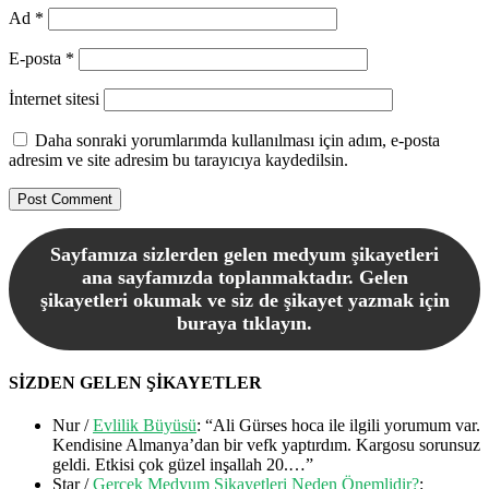
Ad
*
E-posta
*
İnternet sitesi
Daha sonraki yorumlarımda kullanılması için adım, e-posta
adresim ve site adresim bu tarayıcıya kaydedilsin.
Sayfamıza sizlerden gelen medyum şikayetleri
ana sayfamızda toplanmaktadır. Gelen
şikayetleri okumak ve siz de şikayet yazmak için
buraya tıklayın.
SİZDEN GELEN ŞİKAYETLER
Nur
/
Evlilik Büyüsü
: “
Ali Gürses hoca ile ilgili yorumum var.
Kendisine Almanya’dan bir vefk yaptırdım. Kargosu sorunsuz
geldi. Etkisi çok güzel inşallah 20.…
”
Star
/
Gerçek Medyum Şikayetleri Neden Önemlidir?
: