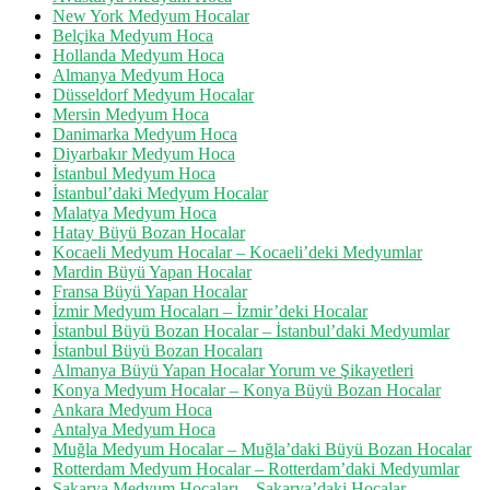
New York Medyum Hocalar
Belçika Medyum Hoca
Hollanda Medyum Hoca
Almanya Medyum Hoca
Düsseldorf Medyum Hocalar
Mersin Medyum Hoca
Danimarka Medyum Hoca
Diyarbakır Medyum Hoca
İstanbul Medyum Hoca
İstanbul’daki Medyum Hocalar
Malatya Medyum Hoca
Hatay Büyü Bozan Hocalar
Kocaeli Medyum Hocalar – Kocaeli’deki Medyumlar
Mardin Büyü Yapan Hocalar
Fransa Büyü Yapan Hocalar
İzmir Medyum Hocaları – İzmir’deki Hocalar
İstanbul Büyü Bozan Hocalar – İstanbul’daki Medyumlar
İstanbul Büyü Bozan Hocaları
Almanya Büyü Yapan Hocalar Yorum ve Şikayetleri
Konya Medyum Hocalar – Konya Büyü Bozan Hocalar
Ankara Medyum Hoca
Antalya Medyum Hoca
Muğla Medyum Hocalar – Muğla’daki Büyü Bozan Hocalar
Rotterdam Medyum Hocalar – Rotterdam’daki Medyumlar
Sakarya Medyum Hocaları – Sakarya’daki Hocalar