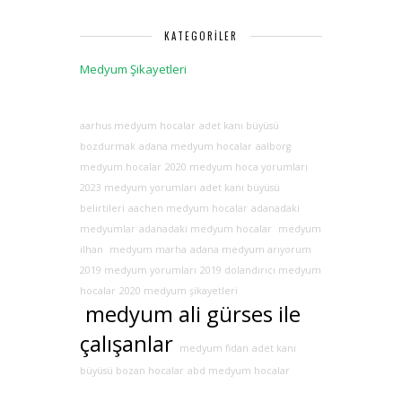
KATEGORILER
Medyum Şikayetleri
aarhus medyum hocalar
adet kanı büyüsü
bozdurmak
adana medyum hocalar
aalborg
medyum hocalar
2020 medyum hoca yorumları
2023 medyum yorumları
adet kanı büyüsü
belirtileri
aachen medyum hocalar
adanadaki
medyumlar
adanadaki medyum hocalar
medyum
ilhan
medyum marha
adana medyum arıyorum
2019 medyum yorumları
2019 dolandırıcı medyum
hocalar
2020 medyum şikayetleri
medyum ali gürses ile
çalışanlar
medyum fidan
adet kanı
büyüsü bozan hocalar
abd medyum hocalar