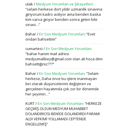
ulak
/
Medyum Yorumları ve Şikayetleri
:
“
selam herkese dort yildir uzmanlik sinavina
giriyorum kadro aciliyor ama benden baska
kim varsa giriyor benden sonra gelen bile
sinavi…
”
Bahar
/
En Son Medyum Yorumları
: “
Evet
ondan bahsettim
”
cumartesi
/
En Son Medyum Yorumları
:
“
bahar hanım mail adresi
medyumalibey@gmail.com olan ali hoca dimi
bahsettiğiniz???
”
Bahar
/
En Son Medyum Yorumları
: “
Selam
herkese, Daha önce bu işlere inanmayan
biri olarak düşüncelerimi değiştiren ve
gerçekten hayatımda çok zor bir dönemde
her şeyimin…
”
KURT
/
En Son Medyum Yorumları
: “
HERKEZE
GEÇMİŞ OLSUN MEDYUM MUHABBET
DOLANDIRICISI BENİDE DOLANDIRDI PARAMI
ALDI VEFKİMİ YOLLAMADI CEPTENDE
ENGELLEMİŞ
”