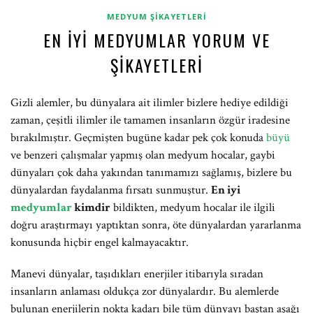
MEDYUM ŞIKAYETLERI
EN İYI MEDYUMLAR YORUM VE
ŞIKAYETLERI
Gizli alemler, bu dünyalara ait ilimler bizlere hediye edildiği
zaman, çeşitli ilimler ile tamamen insanların özgür iradesine
bırakılmıştır. Geçmişten bugüne kadar pek çok konuda
büyü
ve benzeri çalışmalar yapmış olan medyum hocalar, gaybi
dünyaları çok daha yakından tanımamızı sağlamış, bizlere bu
dünyalardan faydalanma fırsatı sunmuştur.
En iyi
medyumlar
kimdir
bildikten, medyum hocalar ile ilgili
doğru araştırmayı yaptıktan sonra, öte dünyalardan yararlanma
konusunda hiçbir engel kalmayacaktır.
Manevi dünyalar, taşıdıkları enerjiler itibarıyla sıradan
insanların anlaması oldukça zor dünyalardır. Bu alemlerde
bulunan enerjilerin nokta kadarı bile tüm dünyayı baştan aşağı