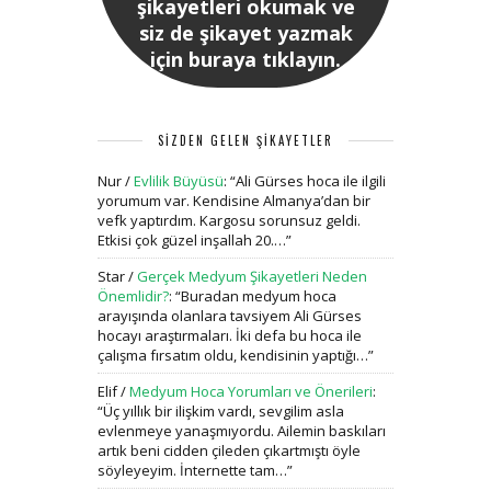
şikayetleri okumak ve
siz de şikayet yazmak
için buraya tıklayın.
SİZDEN GELEN ŞİKAYETLER
Nur
/
Evlilik Büyüsü
: “
Ali Gürses hoca ile ilgili
yorumum var. Kendisine Almanya’dan bir
vefk yaptırdım. Kargosu sorunsuz geldi.
Etkisi çok güzel inşallah 20.…
”
Star
/
Gerçek Medyum Şikayetleri Neden
Önemlidir?
: “
Buradan medyum hoca
arayışında olanlara tavsiyem Ali Gürses
hocayı araştırmaları. İki defa bu hoca ile
çalışma fırsatım oldu, kendisinin yaptığı…
”
Elif
/
Medyum Hoca Yorumları ve Önerileri
:
“
Üç yıllık bir ilişkim vardı, sevgilim asla
evlenmeye yanaşmıyordu. Ailemin baskıları
artık beni cidden çileden çıkartmıştı öyle
söyleyeyim. İnternette tam…
”