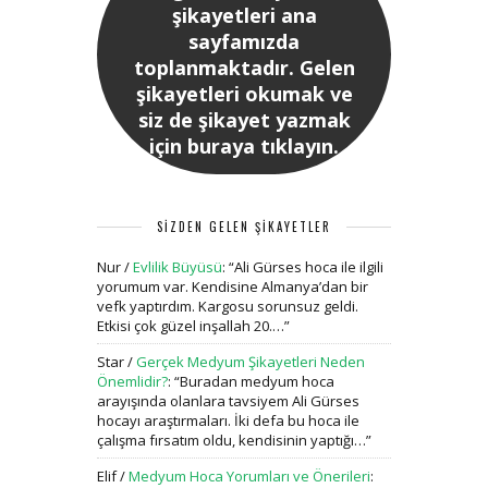
şikayetleri ana
sayfamızda
toplanmaktadır. Gelen
şikayetleri okumak ve
siz de şikayet yazmak
için buraya tıklayın.
SİZDEN GELEN ŞİKAYETLER
Nur
/
Evlilik Büyüsü
: “
Ali Gürses hoca ile ilgili
yorumum var. Kendisine Almanya’dan bir
vefk yaptırdım. Kargosu sorunsuz geldi.
Etkisi çok güzel inşallah 20.…
”
Star
/
Gerçek Medyum Şikayetleri Neden
Önemlidir?
: “
Buradan medyum hoca
arayışında olanlara tavsiyem Ali Gürses
hocayı araştırmaları. İki defa bu hoca ile
çalışma fırsatım oldu, kendisinin yaptığı…
”
Elif
/
Medyum Hoca Yorumları ve Önerileri
: