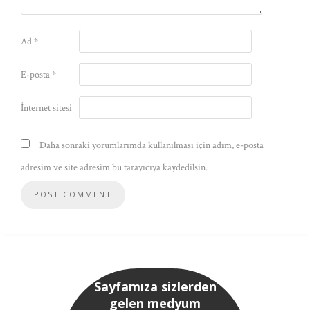
Ad
*
E-posta
*
İnternet sitesi
Daha sonraki yorumlarımda kullanılması için adım, e-posta
adresim ve site adresim bu tarayıcıya kaydedilsin.
Sayfamıza sizlerden
gelen medyum