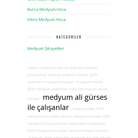
Bursa Medyum Hoca
Kıbrıs Medyum Hoca
KATEGORILER
Medyum Şikayetleri
adana medyum arıyorum
adet kanı büyüsü
bozdurmak
aalborg medyum hocalar
2019
dolandırıcı medyum hocalar
medyum marha
2020 medyum şikayetleri
adet kanı büyüsü bozan
medyum ali gürses
hocalar
ile çalışanlar
medyum fidan
2019
medyum yorumları
aachen medyum hocalar
2020
medyum hoca yorumları
adanadaki medyumlar
2023 medyum yorumları
aarhus medyum hocalar
medyum ilhan
adanadaki medyum hocalar
adana