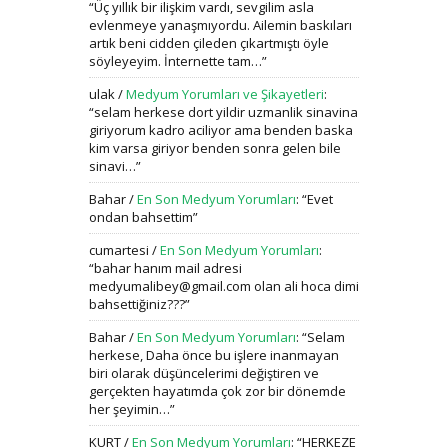
“
Üç yıllık bir ilişkim vardı, sevgilim asla
evlenmeye yanaşmıyordu. Ailemin baskıları
artık beni cidden çileden çıkartmıştı öyle
söyleyeyim. İnternette tam…
”
ulak
/
Medyum Yorumları ve Şikayetleri
:
“
selam herkese dort yildir uzmanlik sinavina
giriyorum kadro aciliyor ama benden baska
kim varsa giriyor benden sonra gelen bile
sinavi…
”
Bahar
/
En Son Medyum Yorumları
: “
Evet
ondan bahsettim
”
cumartesi
/
En Son Medyum Yorumları
:
“
bahar hanım mail adresi
medyumalibey@gmail.com olan ali hoca dimi
bahsettiğiniz???
”
Bahar
/
En Son Medyum Yorumları
: “
Selam
herkese, Daha önce bu işlere inanmayan
biri olarak düşüncelerimi değiştiren ve
gerçekten hayatımda çok zor bir dönemde
her şeyimin…
”
KURT
/
En Son Medyum Yorumları
: “
HERKEZE