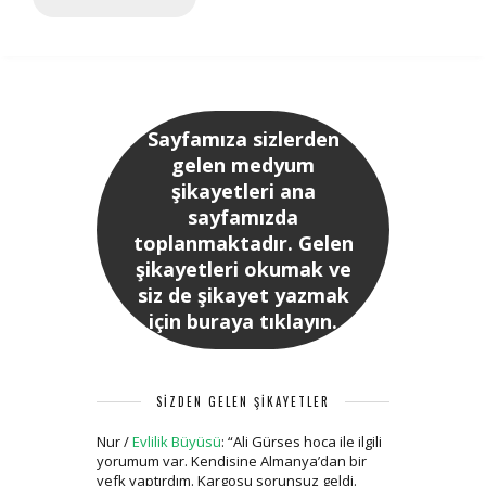
Sayfamıza sizlerden
gelen medyum
şikayetleri ana
sayfamızda
toplanmaktadır. Gelen
şikayetleri okumak ve
siz de şikayet yazmak
için buraya tıklayın.
SİZDEN GELEN ŞİKAYETLER
Nur
/
Evlilik Büyüsü
: “
Ali Gürses hoca ile ilgili
yorumum var. Kendisine Almanya’dan bir
vefk yaptırdım. Kargosu sorunsuz geldi.