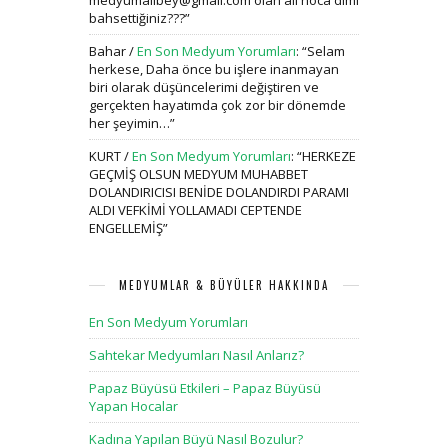
medyumalibey@gmail.com olan ali hoca dimi
bahsettiğiniz???
”
Bahar
/
En Son Medyum Yorumları
: “
Selam
herkese, Daha önce bu işlere inanmayan
biri olarak düşüncelerimi değiştiren ve
gerçekten hayatımda çok zor bir dönemde
her şeyimin…
”
KURT
/
En Son Medyum Yorumları
: “
HERKEZE
GEÇMİŞ OLSUN MEDYUM MUHABBET
DOLANDIRICISI BENİDE DOLANDIRDI PARAMI
ALDI VEFKİMİ YOLLAMADI CEPTENDE
ENGELLEMİŞ
”
MEDYUMLAR & BÜYÜLER HAKKINDA
En Son Medyum Yorumları
Sahtekar Medyumları Nasıl Anlarız?
Papaz Büyüsü Etkileri – Papaz Büyüsü
Yapan Hocalar
Kadına Yapılan Büyü Nasıl Bozulur?