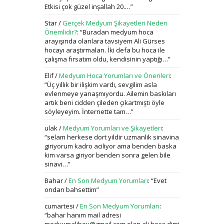
Etkisi çok güzel inşallah 20.…
”
Star
/
Gerçek Medyum Şikayetleri Neden
Önemlidir?
: “
Buradan medyum hoca
arayışında olanlara tavsiyem Ali Gürses
hocayı araştırmaları. İki defa bu hoca ile
çalışma fırsatım oldu, kendisinin yaptığı…
”
Elif
/
Medyum Hoca Yorumları ve Önerileri
:
“
Üç yıllık bir ilişkim vardı, sevgilim asla
evlenmeye yanaşmıyordu. Ailemin baskıları
artık beni cidden çileden çıkartmıştı öyle
söyleyeyim. İnternette tam…
”
ulak
/
Medyum Yorumları ve Şikayetleri
:
“
selam herkese dort yildir uzmanlik sinavina
giriyorum kadro aciliyor ama benden baska
kim varsa giriyor benden sonra gelen bile
sinavi…
”
Bahar
/
En Son Medyum Yorumları
: “
Evet
ondan bahsettim
”
cumartesi
/
En Son Medyum Yorumları
:
“
bahar hanım mail adresi