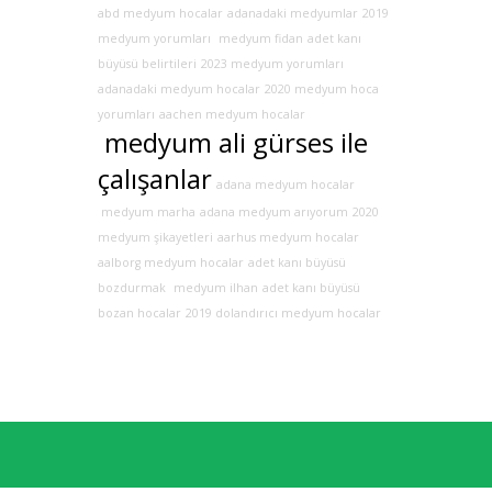
abd medyum hocalar
adanadaki medyumlar
2019
medyum yorumları
medyum fidan
adet kanı
büyüsü belirtileri
2023 medyum yorumları
adanadaki medyum hocalar
2020 medyum hoca
yorumları
aachen medyum hocalar
medyum ali gürses ile
çalışanlar
adana medyum hocalar
medyum marha
adana medyum arıyorum
2020
medyum şikayetleri
aarhus medyum hocalar
aalborg medyum hocalar
adet kanı büyüsü
bozdurmak
medyum ilhan
adet kanı büyüsü
bozan hocalar
2019 dolandırıcı medyum hocalar