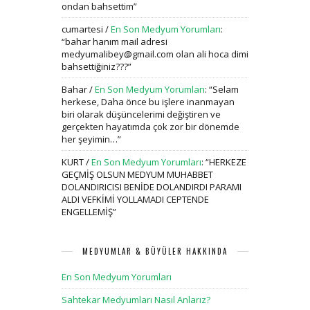
ondan bahsettim
”
cumartesi
/
En Son Medyum Yorumları
:
“
bahar hanım mail adresi
medyumalibey@gmail.com olan ali hoca dimi
bahsettiğiniz???
”
Bahar
/
En Son Medyum Yorumları
: “
Selam
herkese, Daha önce bu işlere inanmayan
biri olarak düşüncelerimi değiştiren ve
gerçekten hayatımda çok zor bir dönemde
her şeyimin…
”
KURT
/
En Son Medyum Yorumları
: “
HERKEZE
GEÇMİŞ OLSUN MEDYUM MUHABBET
DOLANDIRICISI BENİDE DOLANDIRDI PARAMI
ALDI VEFKİMİ YOLLAMADI CEPTENDE
ENGELLEMİŞ
”
MEDYUMLAR & BÜYÜLER HAKKINDA
En Son Medyum Yorumları
Sahtekar Medyumları Nasıl Anlarız?