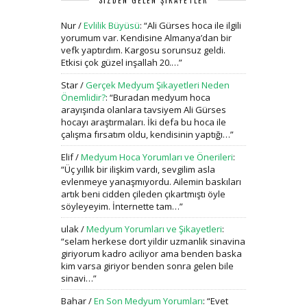
SİZDEN GELEN ŞİKAYETLER
Nur
/
Evlilik Büyüsü
: “
Ali Gürses hoca ile ilgili
yorumum var. Kendisine Almanya’dan bir
vefk yaptırdım. Kargosu sorunsuz geldi.
Etkisi çok güzel inşallah 20.…
”
Star
/
Gerçek Medyum Şikayetleri Neden
Önemlidir?
: “
Buradan medyum hoca
arayışında olanlara tavsiyem Ali Gürses
hocayı araştırmaları. İki defa bu hoca ile
çalışma fırsatım oldu, kendisinin yaptığı…
”
Elif
/
Medyum Hoca Yorumları ve Önerileri
:
“
Üç yıllık bir ilişkim vardı, sevgilim asla
evlenmeye yanaşmıyordu. Ailemin baskıları
artık beni cidden çileden çıkartmıştı öyle
söyleyeyim. İnternette tam…
”
ulak
/
Medyum Yorumları ve Şikayetleri
:
“
selam herkese dort yildir uzmanlik sinavina
giriyorum kadro aciliyor ama benden baska
kim varsa giriyor benden sonra gelen bile
sinavi…
”
Bahar
/
En Son Medyum Yorumları
: “
Evet