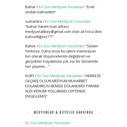
Bahar
/
En Son Medyum Yorumları
: “
Evet
ondan bahsettim
”
cumartesi
/
En Son Medyum Yorumları
:
“
bahar hanım mail adresi
medyumalibey@gmail.com olan ali hoca dimi
bahsettiğiniz???
”
Bahar
/
En Son Medyum Yorumları
: “
Selam
herkese, Daha önce bu işlere inanmayan
biri olarak düşüncelerimi değiştiren ve
gerçekten hayatımda çok zor bir dönemde
her şeyimin…
”
KURT
/
En Son Medyum Yorumları
: “
HERKEZE
GEÇMİŞ OLSUN MEDYUM MUHABBET
DOLANDIRICISI BENİDE DOLANDIRDI PARAMI
ALDI VEFKİMİ YOLLAMADI CEPTENDE
ENGELLEMİŞ
”
MEDYUMLAR & BÜYÜLER HAKKINDA
En Son Medyum Yorumları