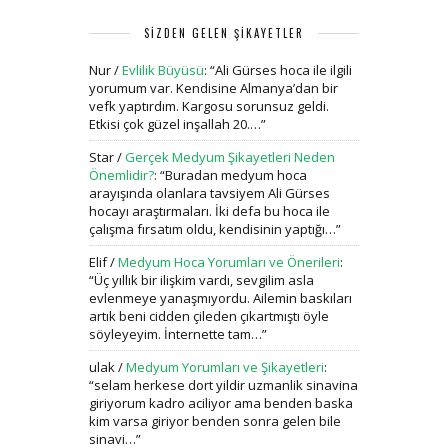
SİZDEN GELEN ŞİKAYETLER
Nur
/
Evlilik Büyüsü
: “
Ali Gürses hoca ile ilgili
yorumum var. Kendisine Almanya’dan bir
vefk yaptırdım. Kargosu sorunsuz geldi.
Etkisi çok güzel inşallah 20.…
”
Star
/
Gerçek Medyum Şikayetleri Neden
Önemlidir?
: “
Buradan medyum hoca
arayışında olanlara tavsiyem Ali Gürses
hocayı araştırmaları. İki defa bu hoca ile
çalışma fırsatım oldu, kendisinin yaptığı…
”
Elif
/
Medyum Hoca Yorumları ve Önerileri
:
“
Üç yıllık bir ilişkim vardı, sevgilim asla
evlenmeye yanaşmıyordu. Ailemin baskıları
artık beni cidden çileden çıkartmıştı öyle
söyleyeyim. İnternette tam…
”
ulak
/
Medyum Yorumları ve Şikayetleri
:
“
selam herkese dort yildir uzmanlik sinavina
giriyorum kadro aciliyor ama benden baska
kim varsa giriyor benden sonra gelen bile
sinavi…
”