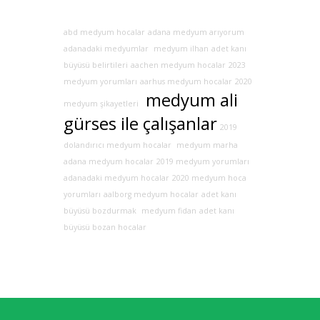
abd medyum hocalar
adana medyum arıyorum
adanadaki medyumlar
medyum ilhan
adet kanı
büyüsü belirtileri
aachen medyum hocalar
2023
medyum yorumları
aarhus medyum hocalar
2020
medyum ali
medyum şikayetleri
gürses ile çalışanlar
2019
dolandırıcı medyum hocalar
medyum marha
adana medyum hocalar
2019 medyum yorumları
adanadaki medyum hocalar
2020 medyum hoca
yorumları
aalborg medyum hocalar
adet kanı
büyüsü bozdurmak
medyum fidan
adet kanı
büyüsü bozan hocalar