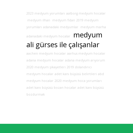
2023 medyum yorumları
aalborg medyum hocalar
medyum ilhan
medyum fidan
2019 medyum
yorumları
adanadaki medyumlar
medyum marha
medyum
adanadaki medyum hocalar
ali gürses ile çalışanlar
aachen medyum hocalar
aarhus medyum hocalar
adana medyum hocalar
adana medyum arıyorum
2020 medyum şikayetleri
2019 dolandırıcı
medyum hocalar
adet kanı büyüsü belirtileri
abd
medyum hocalar
2020 medyum hoca yorumları
adet kanı büyüsü bozan hocalar
adet kanı büyüsü
bozdurmak