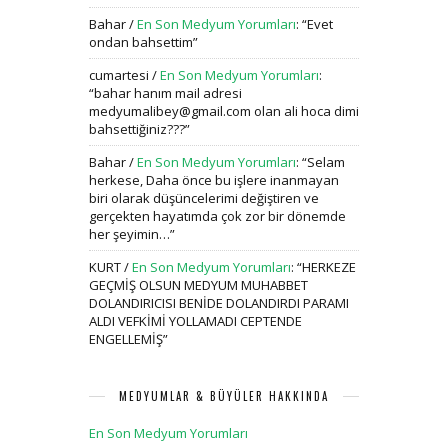
Bahar
/
En Son Medyum Yorumları
: “
Evet
ondan bahsettim
”
cumartesi
/
En Son Medyum Yorumları
:
“
bahar hanım mail adresi
medyumalibey@gmail.com olan ali hoca dimi
bahsettiğiniz???
”
Bahar
/
En Son Medyum Yorumları
: “
Selam
herkese, Daha önce bu işlere inanmayan
biri olarak düşüncelerimi değiştiren ve
gerçekten hayatımda çok zor bir dönemde
her şeyimin…
”
KURT
/
En Son Medyum Yorumları
: “
HERKEZE
GEÇMİŞ OLSUN MEDYUM MUHABBET
DOLANDIRICISI BENİDE DOLANDIRDI PARAMI
ALDI VEFKİMİ YOLLAMADI CEPTENDE
ENGELLEMİŞ
”
MEDYUMLAR & BÜYÜLER HAKKINDA
En Son Medyum Yorumları