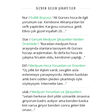
SİZDEN GELEN ŞİKAYETLER
Nur
/
Evlilik Büyüsü
: “
Ali Gürses hoca ile ilgili
yorumum var. Kendisine Almanya’dan bir
vefk yaptırdım. Kargosu sorunsuz geldi.
Etkisi çok güzel inşallah 20.…
”
Star
/
Gerçek Medyum Şikayetleri Neden
Önemlidir?
: “
Buradan medyum hoca
arayışında olanlara tavsiyem Ali Gürses
hocayı araştırmaları. İki defa bu hoca ile
çalışma fırsatım oldu, kendisinin yaptığı…
”
Elif
/
Medyum Hoca Yorumları ve Önerileri
:
“
Üç yıllık bir ilişkim vardı, sevgilim asla
evlenmeye yanaşmıyordu. Ailemin baskıları
artık beni cidden çileden çıkartmıştı öyle
söyleyeyim. İnternette tam…
”
ulak
/
Medyum Yorumları ve Şikayetleri
:
“
selam herkese dort yildir uzmanlik sinavina
giriyorum kadro aciliyor ama benden baska
kim varsa giriyor benden sonra gelen bile
sinavi…
”