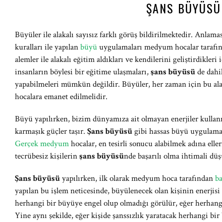
ŞANS BÜYÜSÜ
Büyüler ile alakalı sayısız farklı görüş bildirilmektedir. Anlamas
kuralları ile yapılan
büyü
uygulamaları medyum hocalar tarafınd
alemler ile alakalı eğitim aldıkları ve kendilerini geliştirdikle
insanların böylesi bir eğitime ulaşmaları,
şans büyüsü
de dahi
yapabilmeleri mümkün değildir. Büyüler, her zaman için bu al
hocalara emanet edilmelidir.
Büyü yapılırken, bizim dünyamıza ait olmayan enerjiler kullanı
karmaşık güçler taşır.
Şans büyüsü
gibi hassas büyü uygulamal
Gerçek medyum
hocalar, en tesirli sonucu alabilmek adına elle
tecrübesiz kişilerin
şans büyüsü
nde başarılı olma ihtimali düş
Şans büyüsü
yapılırken, ilk olarak medyum hoca tarafından
b
yapılan bu işlem neticesinde, büyülenecek olan kişinin enerjisi
herhangi bir büyüye engel olup olmadığı görülür, eğer herhangi
Yine aynı şekilde, eğer kişide şanssızlık yaratacak herhangi bi