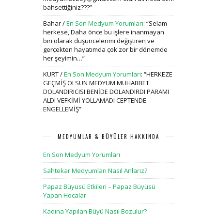
bahsettiğiniz???
”
Bahar
/
En Son Medyum Yorumları
: “
Selam
herkese, Daha önce bu işlere inanmayan
biri olarak düşüncelerimi değiştiren ve
gerçekten hayatımda çok zor bir dönemde
her şeyimin…
”
KURT
/
En Son Medyum Yorumları
: “
HERKEZE
GEÇMİŞ OLSUN MEDYUM MUHABBET
DOLANDIRICISI BENİDE DOLANDIRDI PARAMI
ALDI VEFKİMİ YOLLAMADI CEPTENDE
ENGELLEMİŞ
”
MEDYUMLAR & BÜYÜLER HAKKINDA
En Son Medyum Yorumları
Sahtekar Medyumları Nasıl Anlarız?
Papaz Büyüsü Etkileri – Papaz Büyüsü
Yapan Hocalar
Kadına Yapılan Büyü Nasıl Bozulur?