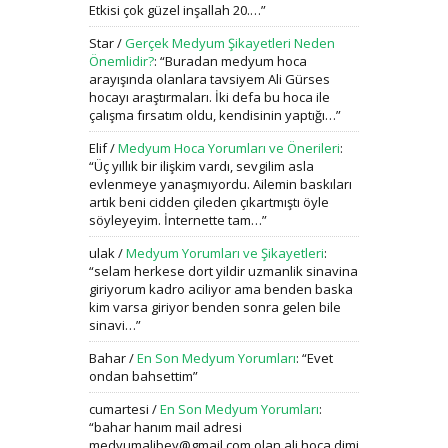
Etkisi çok güzel inşallah 20.…
”
Star
/
Gerçek Medyum Şikayetleri Neden
Önemlidir?
: “
Buradan medyum hoca
arayışında olanlara tavsiyem Ali Gürses
hocayı araştırmaları. İki defa bu hoca ile
çalışma fırsatım oldu, kendisinin yaptığı…
”
Elif
/
Medyum Hoca Yorumları ve Önerileri
:
“
Üç yıllık bir ilişkim vardı, sevgilim asla
evlenmeye yanaşmıyordu. Ailemin baskıları
artık beni cidden çileden çıkartmıştı öyle
söyleyeyim. İnternette tam…
”
ulak
/
Medyum Yorumları ve Şikayetleri
:
“
selam herkese dort yildir uzmanlik sinavina
giriyorum kadro aciliyor ama benden baska
kim varsa giriyor benden sonra gelen bile
sinavi…
”
Bahar
/
En Son Medyum Yorumları
: “
Evet
ondan bahsettim
”
cumartesi
/
En Son Medyum Yorumları
:
“
bahar hanım mail adresi
medyumalibey@gmail.com olan ali hoca dimi