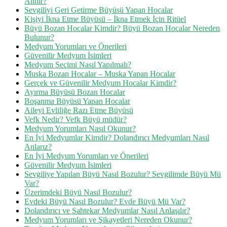
Alınır?
Sevgiliyi Geri Getirme Büyüsü Yapan Hocalar
Kişiyi İkna Etme Büyüsü – İkna Etmek İçin Ritüel
Büyü Bozan Hocalar Kimdir? Büyü Bozan Hocalar Nereden
Bulunur?
Medyum Yorumları ve Önerileri
Güvenilir Medyum İsimleri
Medyum Seçimi Nasıl Yapılmalı?
Muska Bozan Hocalar – Muska Yapan Hocalar
Gerçek ve Güvenilir Medyum Hocalar Kimdir?
Ayırma Büyüsü Bozan Hocalar
Boşanma Büyüsü Yapan Hocalar
Aileyi Evliliğe Razı Etme Büyüsü
Vefk Nedir? Vefk Büyü müdür?
Medyum Yorumları Nasıl Okunur?
En İyi Medyumlar Kimdir? Dolandırıcı Medyumları Nasıl
Anlarız?
En İyi Medyum Yorumları ve Önerileri
Güvenilir Medyum İsimleri
Sevgiliye Yapılan Büyü Nasıl Bozulur? Sevgilimde Büyü Mü
Var?
Üzerimdeki Büyü Nasıl Bozulur?
Evdeki Büyü Nasıl Bozulur? Evde Büyü Mü Var?
Dolandırıcı ve Sahtekar Medyumlar Nasıl Anlaşılır?
Medyum Yorumları ve Şikayetleri Nereden Okunur?