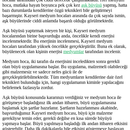
hoca, mutlaka hayatı boyunca pek çok kez
aşk büyüsü
yapmış, hatta
bazı durumlarda kendilerine özgü teknikleri bile geliştirmeyi
başarmıştır. Kayseri medyum hocaları arasında da çok sayıda ismin,
aşk büyülerinde ciddi anlamda başarılı olduğu görülmektedir.
Aşk büyüsü yaptırmak isteyen bir kişi, Kayseri medyum
hocalarından birine başvurduğu anda, öncelikle kendi enerjisi
incelenmektedir. Bu enerjinin incelenmesi, Kayseri medyum
hocaları tarafından yüksek öncelikle gerçekleştirilir. Buna ek olarak,
büyülenecek olan kişinin enerjisi
medyumlar
tarafından incelenir.
Medyum hoca, iki tarafın da enerjisini inceledikten sonra gerekli
olan büyü uygulamasına başlar. Bu uygulama, malzemeli olabileceği
gibi malzemesiz ve sadece nefes gücü ile de
gerçekleştirilebilmektedir. Tüm medyumların kendilerine dair özel
teknikleri bulunduğu için, hangi uygulamanın kiminle yapılacağını
belirlemek fazlasıyla zordur.
Aşk büyüsü konusunda kararınızı verdiğiniz ve medyum hoca ile
görüşmeye başladığınız ilk andan itibaren, büyü uygulamasına
başlamak için şartlar hazırlanır. Şartların hazırlanması akabinde,
başvurduğunuz Kayseri medyum hocası, büyü için malzeme
gerekliyse temin eder, gerekli değilse en kısa sürede büyüyü
yapmaya başlar. Büyü yapılmaya başladığı ilk andan itibaren etkisini
gösterebilir. Daha ilk dakikalarda bile etkisini göstermeye başlayan