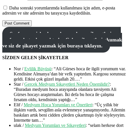
Daha sonraki yorumlarımda kullanılması için adım, e-posta
adresim ve site adresim bu tarayıcıya kaydedilsin.
Sayfamıza sizlerden gelen medyum şikayetleri ana
sayfamızda toplanmaktadır. Gelen şikayetleri okumak
ve siz de şikayet yazmak için buraya tıklayın.
SİZDEN GELEN ŞİKAYETLER
Nur
/
Evlilik Büyüsü
: “
Ali Gürses hoca ile ilgili yorumum var.
Kendisine Almanya’dan bir vefk yaptırdım. Kargosu sorunsuz
geldi. Etkisi çok güzel inşallah 20.…
”
Star
/
Gerçek Medyum Şikayetleri Neden Önemlidir?
:
“
Buradan medyum hoca arayışında olanlara tavsiyem Ali
Gürses hocayı araştırmaları. İki defa bu hoca ile çalışma
fırsatım oldu, kendisinin yaptığı…
”
Elif
/
Medyum Hoca Yorumları ve Önerileri
: “
Üç yıllık bir
ilişkim vardı, sevgilim asla evlenmeye yanaşmıyordu. Ailemin
baskıları artık beni cidden çileden çıkartmıştı öyle söyleyeyim.
İnternette tam…
”
ulak
/
Medyum Yorumları ve Şikayetleri
: “
selam herkese dort