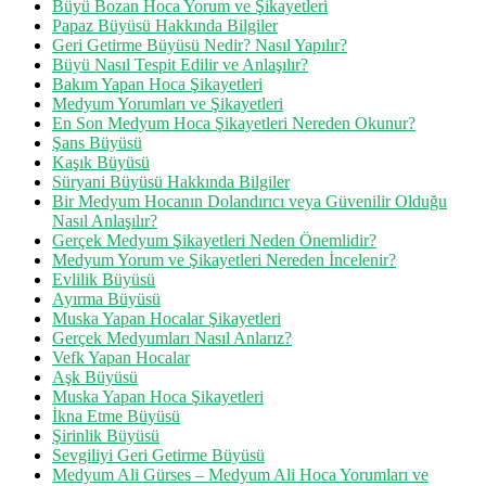
Büyü Bozan Hoca Yorum ve Şikayetleri
Papaz Büyüsü Hakkında Bilgiler
Geri Getirme Büyüsü Nedir? Nasıl Yapılır?
Büyü Nasıl Tespit Edilir ve Anlaşılır?
Bakım Yapan Hoca Şikayetleri
Medyum Yorumları ve Şikayetleri
En Son Medyum Hoca Şikayetleri Nereden Okunur?
Şans Büyüsü
Kaşık Büyüsü
Süryani Büyüsü Hakkında Bilgiler
Bir Medyum Hocanın Dolandırıcı veya Güvenilir Olduğu
Nasıl Anlaşılır?
Gerçek Medyum Şikayetleri Neden Önemlidir?
Medyum Yorum ve Şikayetleri Nereden İncelenir?
Evlilik Büyüsü
Ayırma Büyüsü
Muska Yapan Hocalar Şikayetleri
Gerçek Medyumları Nasıl Anlarız?
Vefk Yapan Hocalar
Aşk Büyüsü
Muska Yapan Hoca Şikayetleri
İkna Etme Büyüsü
Şirinlik Büyüsü
Sevgiliyi Geri Getirme Büyüsü
Medyum Ali Gürses – Medyum Ali Hoca Yorumları ve