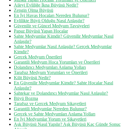
Aileyi Evliliğe İkna Büyüsü Nedir?
Zengin Olma Büyüsü
En İyi Havas Hocaları Nereden Bulunur?
Evlilikte Büyü Olduğu Nasıl Anlaşılır?
Güvenilir ve Güncel Medyum Tavsiyeleri
Papaz Büyüsü Yapan Hocalar
Sahte Medyumlar Kimdir? Güvenilir Medyumlar Nasıl
Anlaşılır?
Sahte Medyumlar Nasıl Anlaşılır? Gerçek Medyumlar
Kimdir?
Gerçek Medyum Önerileri
Garantili Medyum Hoca Yorumları ve Önerileri
Dolandırıcı Medyumları Anlama Yolları
Tarafsız Medyum Yorumları ve Önerileri
Kilit Büyüsü Nedir?
En Güvenilir Medyumlar Kimdir? Sahte Hocalar Nasıl
Anlaşılır?
Sahtekar ve Dolandırıcı Medyumlar Nasıl Anlaşılır?
Büyü Bozma
Tarafsız ve Gerçek Medyum Şikayetleri
Garantili Medyumlar Nereden Bulunur?
Gerçek ve Sahte Medyumları Anlama Yolları
En İyi Medyumlar Yorum ve Şikayetleri
Aşk Büyüsü Nasıl Yapılır? Aşk Büyüsü Kaç Günde Sonuç