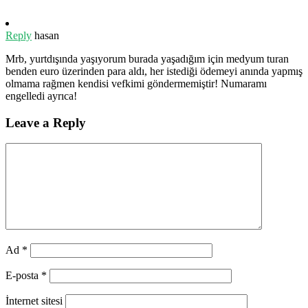
Reply
hasan
Mrb, yurtdışında yaşıyorum burada yaşadığım için medyum turan
benden euro üzerinden para aldı, her istediği ödemeyi anında yapmış
olmama rağmen kendisi vefkimi göndermemiştir! Numaramı
engelledi ayrıca!
Leave a Reply
Ad
*
E-posta
*
İnternet sitesi