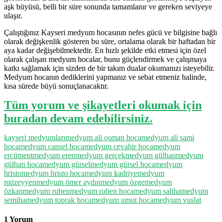
aşk büyüsü, belli bir süre sonunda tamamlanır ve gereken seviyeye
ulaşır.
Çalıştığınız Kayseri medyum hocasının nefes gücü ve bilgisine bağlı
olarak değişkenlik gösteren bu süre, ortalama olarak bir haftadan bir
aya kadar değişebilmektedir. En hızlı şekilde etki etmesi için özel
olarak çalışan medyum hocalar, bunu güçlendirmek ve çalışmaya
katkı sağlamak için sizden de bir takım dualar okumanızı isteyebilir.
Medyum hocanın dediklerini yapmanız ve sebat etmeniz halinde,
kısa sürede büyü sonuçlanacaktır.
Tüm yorum ve şikayetleri okumak için
buradan devam edebilirsiniz.
kayseri medyumları
medyum ali osman hoca
medyum ali sami
hoca
medyum cansel hoca
medyum cevahir hoca
medyum
ercüment
medyum eren
medyum gerçek
medyum gülhan
medyum
gülhan hoca
medyum gürsel
medyum gürsel hoca
medyum
hristo
medyum hristo hoca
medyum kadriye
medyum
müzeyyen
medyum ömer aydın
medyum özge
medyum
özkan
medyum ruben
medyum ruben hoca
medyum saliha
medyum
semiha
medyum toprak hoca
medyum umut hoca
medyum vuslat
1 Yorum