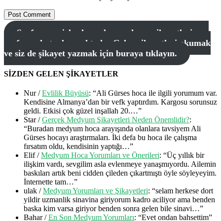
Sayfamıza sizlerden gelen medyum şikayetleri ana
sayfamızda toplanmaktadır. Gelen şikayetleri okumak
ve siz de şikayet yazmak için buraya tıklayın.
SİZDEN GELEN ŞİKAYETLER
Nur
/
Evlilik Büyüsü
: “
Ali Gürses hoca ile ilgili yorumum var.
Kendisine Almanya’dan bir vefk yaptırdım. Kargosu sorunsuz
geldi. Etkisi çok güzel inşallah 20.…
”
Star
/
Gerçek Medyum Şikayetleri Neden Önemlidir?
:
“
Buradan medyum hoca arayışında olanlara tavsiyem Ali
Gürses hocayı araştırmaları. İki defa bu hoca ile çalışma
fırsatım oldu, kendisinin yaptığı…
”
Elif
/
Medyum Hoca Yorumları ve Önerileri
: “
Üç yıllık bir
ilişkim vardı, sevgilim asla evlenmeye yanaşmıyordu. Ailemin
baskıları artık beni cidden çileden çıkartmıştı öyle söyleyeyim.
İnternette tam…
”
ulak
/
Medyum Yorumları ve Şikayetleri
: “
selam herkese dort
yildir uzmanlik sinavina giriyorum kadro aciliyor ama benden
baska kim varsa giriyor benden sonra gelen bile sinavi…
”
Bahar
/
En Son Medyum Yorumları
: “
Evet ondan bahsettim
”