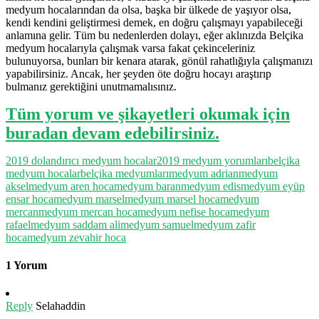
medyum hocalarından da olsa, başka bir ülkede de yaşıyor olsa,
kendi kendini geliştirmesi demek, en doğru çalışmayı yapabileceği
anlamına gelir. Tüm bu nedenlerden dolayı, eğer aklınızda Belçika
medyum hocalarıyla çalışmak varsa fakat çekinceleriniz
bulunuyorsa, bunları bir kenara atarak, gönül rahatlığıyla çalışmanızı
yapabilirsiniz. Ancak, her şeyden öte doğru hocayı araştırıp
bulmanız gerektiğini unutmamalısınız.
Tüm yorum ve şikayetleri okumak için
buradan devam edebilirsiniz.
2019 dolandırıcı medyum hocalar
2019 medyum yorumları
belçika
medyum hocalar
belçika medyumları
medyum adrian
medyum
aksel
medyum aren hoca
medyum baran
medyum edis
medyum eyüp
ensar hoca
medyum marsel
medyum marsel hoca
medyum
mercan
medyum mercan hoca
medyum nefise hoca
medyum
rafael
medyum saddam ali
medyum samuel
medyum zafir
hoca
medyum zevahir hoca
1 Yorum
Reply
Selahaddin