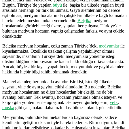
Bugün, Türkiye’de yapılan
büyü
ile, başka bir ülkede yapılan büyü
arasında herhangi bir fark bulunmaz. Gayb alemlerinin bu derece
eşit olması, medyum hocaların da çalıştıkları ülkelere bağlı kalmadan
hareket edebilmesine imkan vermektedir.
Belçika
medyum
hocalarında görülebileceği üzere, yapılan her çalışma, Türkiye’de
bulunan medyum hocanın yaptığı çalışmadan farksız ve aynı etkide
olmaktadır.
Belçika medyum hocaları, çoğu zaman Türkiye’deki
medyumlar
ile
kıyaslanmakta. Özellikle uzaktan çalışma yapılabiliyor olması
sayesinde, insanların Türkiye’deki medyumlara yönelme isteği
düşünüldüğünde bu kıyasın ne kadar haklı olduğu ortaya çıkmakta.
Ancak, böylesi bir kıyas yapabilmek, medyumluk ve gaybi alemler
hakkında hiçbir bilgi sahibi olmamak demektir.
Manevi alemler, her noktada aynıdır. Bir kişi, istediği ülkede
yaşasın, yine de aynı gaybın etkisi altındadır. Bu nedenle, Belçika
medyum hocalarının ne diğer hocalardan bir eksiği, ne de bir
avantajı bulunur. Tek avantaj, hocanın yakınında olmak isteyen ve
kargo gibi yöntemler ile uğraşmak istemeyen gurbetçilerin,
vefk
,
muska
gibi çalışmalara daha hızlı ulaşabilmesi olarak gösterilebilir.
Medyumlar, bulundukları mekanlardan bağımsız olarak, sadece
kendilerini geliştirmek suretiyle hareket ederler. Bir medyum, kendi
ilmini ne kadar geliştirirse, o kadar iyi çalışmalara imza atar. Belçika