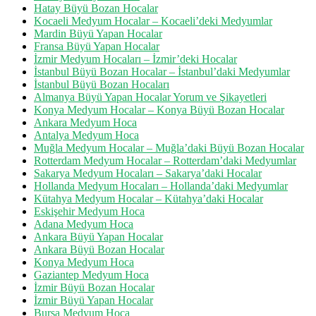
Hatay Büyü Bozan Hocalar
Kocaeli Medyum Hocalar – Kocaeli’deki Medyumlar
Mardin Büyü Yapan Hocalar
Fransa Büyü Yapan Hocalar
İzmir Medyum Hocaları – İzmir’deki Hocalar
İstanbul Büyü Bozan Hocalar – İstanbul’daki Medyumlar
İstanbul Büyü Bozan Hocaları
Almanya Büyü Yapan Hocalar Yorum ve Şikayetleri
Konya Medyum Hocalar – Konya Büyü Bozan Hocalar
Ankara Medyum Hoca
Antalya Medyum Hoca
Muğla Medyum Hocalar – Muğla’daki Büyü Bozan Hocalar
Rotterdam Medyum Hocalar – Rotterdam’daki Medyumlar
Sakarya Medyum Hocaları – Sakarya’daki Hocalar
Hollanda Medyum Hocaları – Hollanda’daki Medyumlar
Kütahya Medyum Hocalar – Kütahya’daki Hocalar
Eskişehir Medyum Hoca
Adana Medyum Hoca
Ankara Büyü Yapan Hocalar
Ankara Büyü Bozan Hocalar
Konya Medyum Hoca
Gaziantep Medyum Hoca
İzmir Büyü Bozan Hocalar
İzmir Büyü Yapan Hocalar
Bursa Medyum Hoca