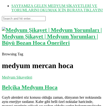
SAYFAMIZA GELEN MEDYUM ŞİKAYETLERİ VE
YORUMLARINI OKUMAK İÇİN BURAYA TIKLAYIN!
Browsing Tag
medyum mercan hoca
Medyum Şikayetleri
Belçika Medyum Hoca
Gayb alemleri söz konusu olduğu zaman, dünyanın her noktasında
aynı enerjiye rastlanır. Kabe gibi belli özel noktalar haricinde,
manevi enerjinin yüksek ve yoğun olduğu yerler bulunmamaktadır.