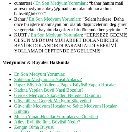
cumartesi
/
En Son Medyum Yorumları
: “
bahar hanım mail
adresi medyumalibey@gmail.com olan ali hoca dimi
bahsettiğiniz???
”
Bahar
/
En Son Medyum Yorumları
: “
Selam herkese, Daha
önce bu işlere inanmayan biri olarak düşüncelerimi değiştiren
ve gerçekten hayatımda çok zor bir dönemde her şeyimin…
”
KURT
/
En Son Medyum Yorumları
: “
HERKEZE GEÇMİŞ
OLSUN MEDYUM MUHABBET DOLANDIRICISI
BENİDE DOLANDIRDI PARAMI ALDI VEFKİMİ
YOLLAMADI CEPTENDE ENGELLEMİŞ
”
Medyumlar & Büyüler Hakkında
En Son Medyum Yorumları
Sahtekar Medyumları Nasıl Anlarız?
Papaz Büyüsü Etkileri – Papaz Büyüsü Yapan Hocalar
Kadına Yapılan Büyü Nasıl Bozulur?
Gerçek Medyum Şikayetleri Nereden Okunur?
Güvenilir ve Gerçek Medyum Şikayetleri
Güvenilir Medyum Hocalar ve Sahte Medyum Hocalar
Kimdir?
Muska Yapan Hocalar Yorumları ve Önerileri
Aileyi Evliliğe İkna Büyüsü Nedir?
Zengin Olma Büyüsü