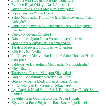
En İyi Havas Hocaları Nereden Bulunur?
Evlilikte Büyü Olduğu Nasıl Anlaşılır?
Güvenilir ve Güncel Medyum Tavsiyeleri
Papaz Büyüsü Yapan Hocalar
Sahte Medyumlar Kimdir? Güvenilir Medyumlar Nasıl
Anlaşılır?
Sahte Medyumlar Nasıl Anlaşılır? Gerçek Medyumlar
Kimdir?
Gerçek Medyum Önerileri
Garantili Medyum Hoca Yorumları ve Önerileri
Dolandırıcı Medyumları Anlama Yolları
Tarafsız Medyum Yorumları ve Önerileri
Kilit Büyüsü Nedir?
En Güvenilir Medyumlar Kimdir? Sahte Hocalar Nasıl
Anlaşılır?
Sahtekar ve Dolandırıcı Medyumlar Nasıl Anlaşılır?
Büyü Bozma
Tarafsız ve Gerçek Medyum Şikayetleri
Garantili Medyumlar Nereden Bulunur?
Gerçek ve Sahte Medyumları Anlama Yolları
En İyi Medyumlar Yorum ve Şikayetleri
Aşk Büyüsü Nasıl Yapılır? Aşk Büyüsü Kaç Günde Sonuç
Alınır?
Sevgiliyi Geri Getirme Büyüsü Yapan Hocalar
Kişiyi İkna Etme Büyüsü – İkna Etmek İçin Ritüel