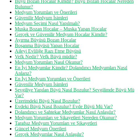
Büyü Bozan Hocalar Kimdir? Büyü Bozan Hocalar Nereden
Bulunur?
Medyum Yorumları ve Önerileri
Güvenilir Medyum İsimleri
Medyum Seçimi Nasıl Yapılmalı?
Muska Bozan Hocalar – Muska Yapan Hocalar
Gerçek ve Güvenilir Medyum Hocalar Kimdir?
Ayırma Büyüsü Bozan Hocalar
Boşanma Büyüsü Yapan Hocalar
Aileyi Evliliğe Razı Etme Büyüsü
Vefk Nedir? Vefk Büyü müdür?
Medyum Yorumları Nasıl Okunur?
En İyi Medyumlar Kimdir? Dolandırıcı Medyumları Nasıl
Anlarız?
En İyi Medyum Yorumları ve Önerileri
Güvenilir Medyum İsimleri
Sevgiliye Yapılan Büyü Nasıl Bozulur? Sevgilimde Büyü Mü
Var?
Üzerimdeki Büyü Nasıl Bozulur?
Evdeki Büyü Nasıl Bozulur? Evde Büyü Mü Var?
Dolandırıcı ve Sahtekar Medyumlar Nasıl Anlaşılır?
Medyum Yorumları ve Şikayetleri Nereden Okunur?
Tarafsız Medyum Yorumları ve Şikayetleri
Güncel Medyum Önerileri
Gerçek Medyumlar Nasıl Anlaşılır?