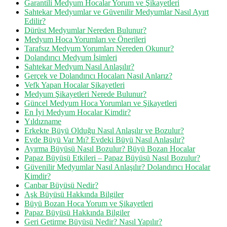
Garantili Medyum Hocalar Yorum ve Şikayetleri
Sahtekar Medyumlar ve Güvenilir Medyumlar Nasıl Ayırt
Edilir?
Dürüst Medyumlar Nereden Bulunur?
Medyum Hoca Yorumları ve Önerileri
Tarafsız Medyum Yorumları Nereden Okunur?
Dolandırıcı Medyum İsimleri
Sahtekar Medyum Nasıl Anlaşılır?
Gerçek ve Dolandırıcı Hocaları Nasıl Anlarız?
Vefk Yapan Hocalar Şikayetleri
Medyum Şikayetleri Nerede Bulunur?
Güncel Medyum Hoca Yorumları ve Şikayetleri
En İyi Medyum Hocalar Kimdir?
Yıldızname
Erkekte Büyü Olduğu Nasıl Anlaşılır ve Bozulur?
Evde Büyü Var Mı? Evdeki Büyü Nasıl Anlaşılır?
Ayırma Büyüsü Nasıl Bozulur? Büyü Bozan Hocalar
Papaz Büyüsü Etkileri – Papaz Büyüsü Nasıl Bozulur?
Güvenilir Medyumlar Nasıl Anlaşılır? Dolandırıcı Hocalar
Kimdir?
Canbar Büyüsü Nedir?
Aşk Büyüsü Hakkında Bilgiler
Büyü Bozan Hoca Yorum ve Şikayetleri
Papaz Büyüsü Hakkında Bilgiler
Geri Getirme Büyüsü Nedir? Nasıl Yapılır?