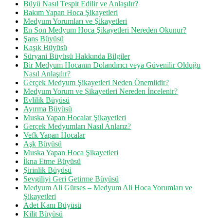
Büyü Nasıl Tespit Edilir ve Anlaşılır?
Bakım Yapan Hoca Şikayetleri
Medyum Yorumları ve Şikayetleri
En Son Medyum Hoca Şikayetleri Nereden Okunur?
Şans Büyüsü
Kaşık Büyüsü
Süryani Büyüsü Hakkında Bilgiler
Bir Medyum Hocanın Dolandırıcı veya Güvenilir Olduğu
Nasıl Anlaşılır?
Gerçek Medyum Şikayetleri Neden Önemlidir?
Medyum Yorum ve Şikayetleri Nereden İncelenir?
Evlilik Büyüsü
Ayırma Büyüsü
Muska Yapan Hocalar Şikayetleri
Gerçek Medyumları Nasıl Anlarız?
Vefk Yapan Hocalar
Aşk Büyüsü
Muska Yapan Hoca Şikayetleri
İkna Etme Büyüsü
Şirinlik Büyüsü
Sevgiliyi Geri Getirme Büyüsü
Medyum Ali Gürses – Medyum Ali Hoca Yorumları ve
Şikayetleri
Adet Kanı Büyüsü
Kilit Büyüsü