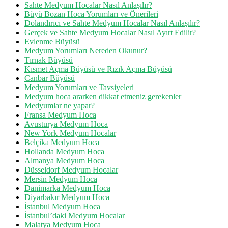
Sahte Medyum Hocalar Nasıl Anlaşılır?
Büyü Bozan Hoca Yorumları ve Önerileri
Dolandırıcı ve Sahte Medyum Hocalar Nasıl Anlaşılır?
Gerçek ve Sahte Medyum Hocalar Nasıl Ayırt Edilir?
Evlenme Büyüsü
Medyum Yorumları Nereden Okunur?
Tırnak Büyüsü
Kısmet Açma Büyüsü ve Rızık Açma Büyüsü
Canbar Büyüsü
Medyum Yorumları ve Tavsiyeleri
Medyum hoca ararken dikkat etmeniz gerekenler
Medyumlar ne yapar?
Fransa Medyum Hoca
Avusturya Medyum Hoca
New York Medyum Hocalar
Belçika Medyum Hoca
Hollanda Medyum Hoca
Almanya Medyum Hoca
Düsseldorf Medyum Hocalar
Mersin Medyum Hoca
Danimarka Medyum Hoca
Diyarbakır Medyum Hoca
İstanbul Medyum Hoca
İstanbul’daki Medyum Hocalar
Malatya Medyum Hoca