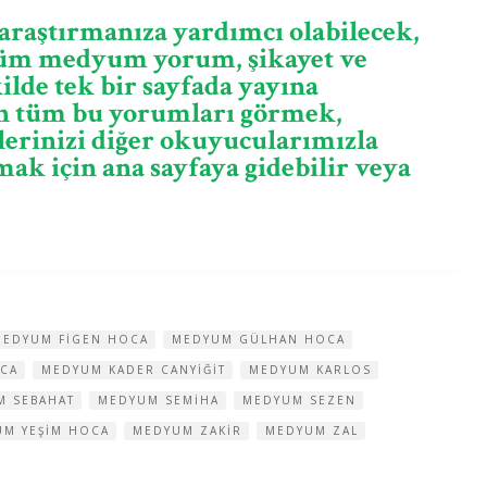
 araştırmanıza yardımcı olabilecek,
 tüm medyum yorum, şikayet ve
kilde tek bir sayfada yayına
en tüm bu yorumları görmek,
lerinizi diğer okuyucularımızla
ak için ana sayfaya gidebilir veya
MEDYUM FIGEN HOCA
MEDYUM GÜLHAN HOCA
OCA
MEDYUM KADER CANYIĞIT
MEDYUM KARLOS
M SEBAHAT
MEDYUM SEMIHA
MEDYUM SEZEN
UM YEŞIM HOCA
MEDYUM ZAKIR
MEDYUM ZAL