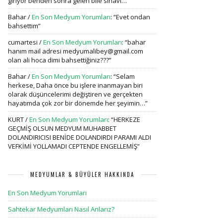
giriyor benden sonra gelen bile sinavi…
”
Bahar
/
En Son Medyum Yorumları
: “
Evet ondan
bahsettim
”
cumartesi
/
En Son Medyum Yorumları
: “
bahar
hanım mail adresi medyumalibey@gmail.com
olan ali hoca dimi bahsettiğiniz???
”
Bahar
/
En Son Medyum Yorumları
: “
Selam
herkese, Daha önce bu işlere inanmayan biri
olarak düşüncelerimi değiştiren ve gerçekten
hayatımda çok zor bir dönemde her şeyimin…
”
KURT
/
En Son Medyum Yorumları
: “
HERKEZE
GEÇMİŞ OLSUN MEDYUM MUHABBET
DOLANDIRICISI BENİDE DOLANDIRDI PARAMI ALDI
VEFKİMİ YOLLAMADI CEPTENDE ENGELLEMİŞ
”
MEDYUMLAR & BÜYÜLER HAKKINDA
En Son Medyum Yorumları
Sahtekar Medyumları Nasıl Anlarız?