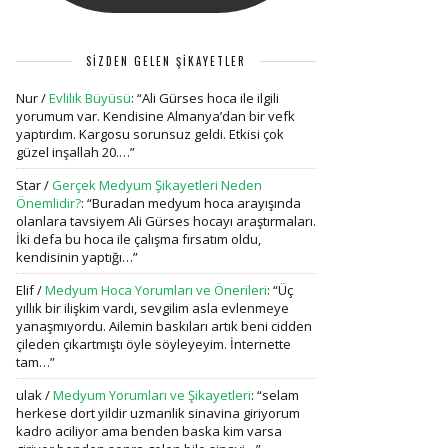
SİZDEN GELEN ŞİKAYETLER
Nur
/
Evlilik Büyüsü
: “
Ali Gürses hoca ile ilgili
yorumum var. Kendisine Almanya’dan bir vefk
yaptırdım. Kargosu sorunsuz geldi. Etkisi çok
güzel inşallah 20.…
”
Star
/
Gerçek Medyum Şikayetleri Neden
Önemlidir?
: “
Buradan medyum hoca arayışında
olanlara tavsiyem Ali Gürses hocayı araştırmaları.
İki defa bu hoca ile çalışma fırsatım oldu,
kendisinin yaptığı…
”
Elif
/
Medyum Hoca Yorumları ve Önerileri
: “
Üç
yıllık bir ilişkim vardı, sevgilim asla evlenmeye
yanaşmıyordu. Ailemin baskıları artık beni cidden
çileden çıkartmıştı öyle söyleyeyim. İnternette
tam…
”
ulak
/
Medyum Yorumları ve Şikayetleri
: “
selam
herkese dort yildir uzmanlik sinavina giriyorum
kadro aciliyor ama benden baska kim varsa