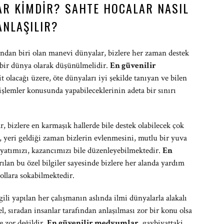
AR KIMDIR? SAHTE HOCALAR NASIL
ANLAŞILIR?
ından biri olan manevi dünyalar, bizlere her zaman destek
n bir dünya olarak düşünülmelidir.
En güvenilir
it olacağı üzere, öte dünyaları iyi şekilde tanıyan ve bilen
şlemler konusunda yapabileceklerinin adeta bir sınırı
 bizlere en karmaşık hallerde bile destek olabilecek çok
, yeri geldiği zaman bizlerin evlenmesini, mutlu bir yuva
yatımızı, kazancımızı bile düzenleyebilmektedir.
En
arılan bu özel bilgiler sayesinde bizlere her alanda yardım
ollara sokabilmektedir.
gili yapılan her çalışmanın aslında ilmi dünyalarla alakalı
, sıradan insanlar tarafından anlaşılması zor bir konu olsa
e zor değildir.
En güvenilir medyumlar
, gaybiyattaki