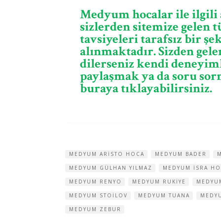
Medyum hocalar ile ilgili
sizlerden sitemize gelen
tavsiyeleri tarafsız bir şe
alınmaktadır. Sizden gel
dilerseniz kendi deneyim
paylaşmak ya da soru sorm
buraya tıklayabilirsiniz.
MEDYUM ARISTO HOCA
MEDYUM BADER
MEDYUM GÜLHAN YILMAZ
MEDYUM ISRA H
MEDYUM RENYO
MEDYUM RUKIYE
MEDYU
MEDYUM STOILOV
MEDYUM TUANA
MEDY
MEDYUM ZEBUR