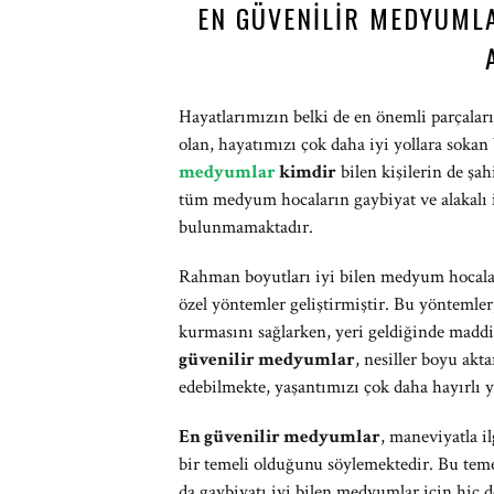
EN GÜVENILIR MEDYUML
Hayatlarımızın belki de en önemli parçalar
olan, hayatımızı çok daha iyi yollara soka
medyumlar
kimdir
bilen kişilerin de şah
tüm medyum hocaların gaybiyat ve alakalı i
bulunmamaktadır.
Rahman boyutları iyi bilen medyum hocalar,
özel yöntemler geliştirmiştir. Bu yöntemler
kurmasını sağlarken, yeri geldiğinde maddi
güvenilir medyumlar
, nesiller boyu akt
edebilmekte, yaşantımızı çok daha hayırlı y
En güvenilir medyumlar
, maneviyatla il
bir temeli olduğunu söylemektedir. Bu temel
da gaybiyatı iyi bilen medyumlar için hiç d