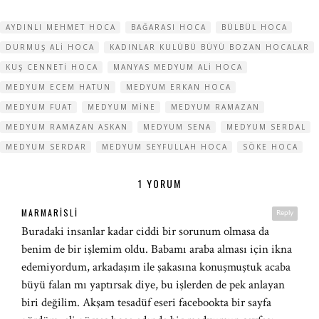
AYDINLI MEHMET HOCA
BAĞARASI HOCA
BÜLBÜL HOCA
DURMUŞ ALI HOCA
KADINLAR KULÜBÜ BÜYÜ BOZAN HOCALAR
KUŞ CENNETI HOCA
MANYAS MEDYUM ALI HOCA
MEDYUM ECEM HATUN
MEDYUM ERKAN HOCA
MEDYUM FUAT
MEDYUM MINE
MEDYUM RAMAZAN
MEDYUM RAMAZAN ASKAN
MEDYUM SENA
MEDYUM SERDAL
MEDYUM SERDAR
MEDYUM SEYFULLAH HOCA
SÖKE HOCA
1 YORUM
MARMARISLI
Reply
Buradaki insanlar kadar ciddi bir sorunum olmasa da
benim de bir işlemim oldu. Babamı araba alması için ikna
edemiyordum, arkadaşım ile şakasına konuşmuştuk acaba
büyü falan mı yaptırsak diye, bu işlerden de pek anlayan
biri değilim. Akşam tesadüf eseri facebookta bir sayfa