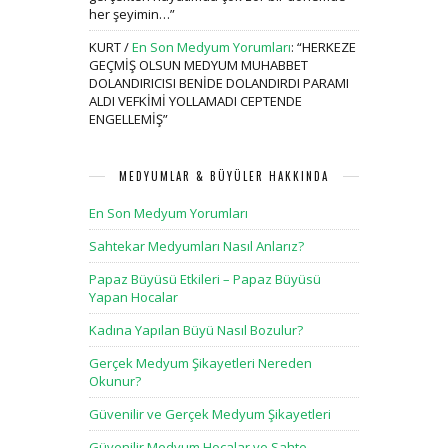
her şeyimin…
”
KURT
/
En Son Medyum Yorumları
: “
HERKEZE
GEÇMİŞ OLSUN MEDYUM MUHABBET
DOLANDIRICISI BENİDE DOLANDIRDI PARAMI
ALDI VEFKİMİ YOLLAMADI CEPTENDE
ENGELLEMİŞ
”
MEDYUMLAR & BÜYÜLER HAKKINDA
En Son Medyum Yorumları
Sahtekar Medyumları Nasıl Anlarız?
Papaz Büyüsü Etkileri – Papaz Büyüsü
Yapan Hocalar
Kadına Yapılan Büyü Nasıl Bozulur?
Gerçek Medyum Şikayetleri Nereden
Okunur?
Güvenilir ve Gerçek Medyum Şikayetleri
Güvenilir Medyum Hocalar ve Sahte