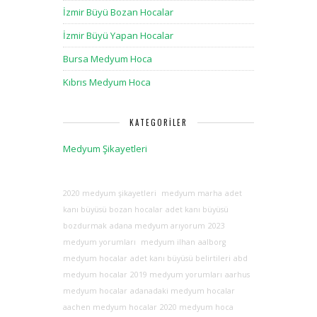
İzmir Büyü Bozan Hocalar
İzmir Büyü Yapan Hocalar
Bursa Medyum Hoca
Kıbrıs Medyum Hoca
KATEGORILER
Medyum Şikayetleri
2020 medyum şikayetleri
medyum marha
adet
kanı büyüsü bozan hocalar
adet kanı büyüsü
bozdurmak
adana medyum arıyorum
2023
medyum yorumları
medyum ilhan
aalborg
medyum hocalar
adet kanı büyüsü belirtileri
abd
medyum hocalar
2019 medyum yorumları
aarhus
medyum hocalar
adanadaki medyum hocalar
aachen medyum hocalar
2020 medyum hoca