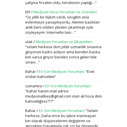
çalışma fırsatım oldu, kendisinin yaptığı…
”
Elif
/
Medyum Hoca Yorumları ve Önerileri
:
“
Üç yıllık bir ilişkim vardı, sevgilim asla
evlenmeye yanaşmıyordu. Ailemin baskıları
artık beni cidden çileden çıkartmıştı öyle
söyleyeyim. İnternette tam…
”
ulak
/
Medyum Yorumları ve Şikayetleri
:
“
selam herkese dort yildir uzmanlik sinavina
giriyorum kadro aciliyor ama benden baska
kim varsa giriyor benden sonra gelen bile
sinavi…
”
Bahar
/
En Son Medyum Yorumları
: “
Evet
ondan bahsettim
”
cumartesi
/
En Son Medyum Yorumları
:
“
bahar hanım mail adresi
medyumalibey@gmail.com olan ali hoca dimi
bahsettiğiniz???
”
Bahar
/
En Son Medyum Yorumları
: “
Selam
herkese, Daha önce bu işlere inanmayan
biri olarak düşüncelerimi değiştiren ve
gerçekten hayatımda çok zor bir dönemde