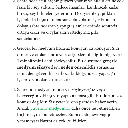
Sahte hocaların hiçbir güçleri yoktur ve bildikleri de çok
fazla bir şey yoktur. Sadece insanları kandıracak kadar
birkaç şey bilmeleri yeterlidir. Dolayısı ile yaptıkları
işlemlerin başarılı olma şansı da yoktur. İşte bundan
dolayı sahte hocanın yaptığı işlemler eninde sonunda
ortaya çıkar ve olaylar sizin istediğiniz gibi
sonuçlanmaz.
Gerçek bir medyum hoca az konuşur, öz konuşur. Sizi
dinler ve ondan sonra yapacağı işlem ile ilgili bilgi verir.
Tesir süresini dahi söyleyebilir. Bu durumda
gerçek
medyum şikayetleri neden önemlidir
sorusuna
istinaden güvenilir bir hoca bulduğunuzda yapacağı
işlem kesin olarak tutacaktır.
Sahte bir medyum için sizin söyleyeceğiz veya
isteyeceğiniz bir şeyin yapılamaması gibi bir durum söz
konusu değildir. Siz yeter ki ona paradan haber verin.
Ancak
güvenilir medyumlar
daha önce test etmedikleri
hiçbir şeyi kabul etmezler. Bu nedenle neyi yapıp
yapamayacaklarını da çok iyi bilirler.