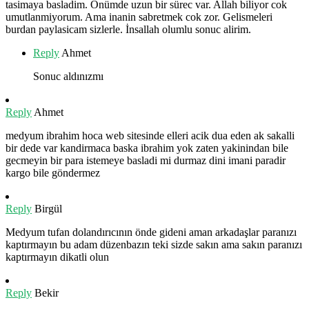
tasimaya basladim. Önümde uzun bir sürec var. Allah biliyor cok
umutlanmiyorum. Ama inanin sabretmek cok zor. Gelismeleri
burdan paylasicam sizlerle. İnsallah olumlu sonuc alirim.
Reply
Ahmet
Sonuc aldınızmı
Reply
Ahmet
medyum ibrahim hoca web sitesinde elleri acik dua eden ak sakalli
bir dede var kandirmaca baska ibrahim yok zaten yakinindan bile
gecmeyin bir para istemeye basladi mi durmaz dini imani paradir
kargo bile göndermez
Reply
Birgül
Medyum tufan dolandırıcının önde gideni aman arkadaşlar paranızı
kaptırmayın bu adam düzenbazın teki sizde sakın ama sakın paranızı
kaptırmayın dikatli olun
Reply
Bekir