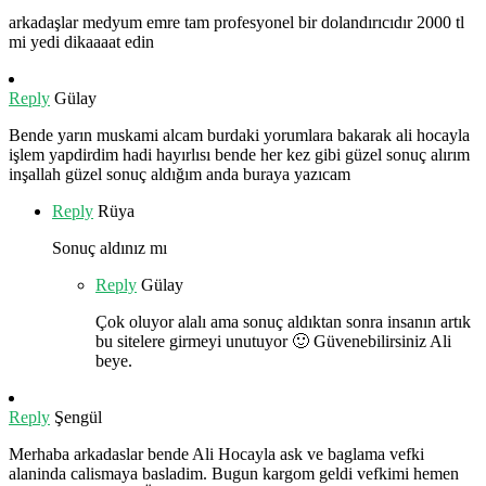
arkadaşlar medyum emre tam profesyonel bir dolandırıcıdır 2000 tl
mi yedi dikaaaat edin
Reply
Gülay
Bende yarın muskami alcam burdaki yorumlara bakarak ali hocayla
işlem yapdirdim hadi hayırlısı bende her kez gibi güzel sonuç alırım
inşallah güzel sonuç aldığım anda buraya yazıcam
Reply
Rüya
Sonuç aldınız mı
Reply
Gülay
Çok oluyor alalı ama sonuç aldıktan sonra insanın artık
bu sitelere girmeyi unutuyor 🙂 Güvenebilirsiniz Ali
beye.
Reply
Şengül
Merhaba arkadaslar bende Ali Hocayla ask ve baglama vefki
alaninda calismaya basladim. Bugun kargom geldi vefkimi hemen