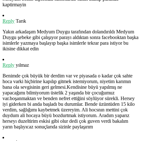
kaptirmayin
Reply
Tarık
Yakın arkadaşım Medyum Duygu tarafından dolandırıldı Medyum
Duygu şebeke gibi çalışıyor parayı aldıktan sonra facebooktan başka
isimlerle yazmaya başlayıp başka isimlerle tekrar para istiyor bu
ikisine dikkat edin
Reply
yılmaz
Benimde çok büyük bir derdim var ve piyasada o kadar çok sahte
hoca varki hiçbirine kapılıp gitmek istemiyorum, niyetim karımın
bana ola sevgisinin geri gelmesi.Kendisine büyü yapılmış ne
yapacağımı bilmiyorum üstelik 2 yaşında bir çocuğumuz
var.boşanmaktan ve benden nefret ettiğini söylüyor sürekli. Hersey
iyi giderken bi anda başladı bu durumlar. Bende üzüntüden 15 kilo
verdim, sağlığımı kaybetmek üzereyim. Ali hocsnın mettini çok
duydum ali hocaya büyü bozdurtmak istiyorum. Aradım yaparız
herseyı duzeltirim eskisi gibi olur dedi çok guven verdi bakalım
yarın başlıyıcaz sonuçlarıda sizinle paylaşırım