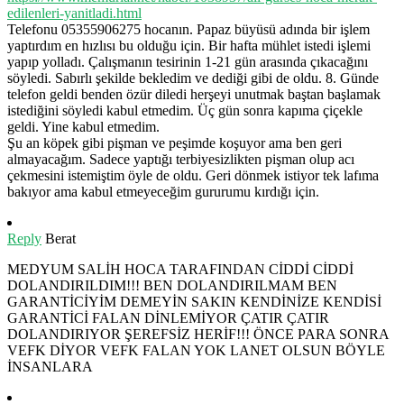
edilenleri-yanitladi.html
Telefonu 05355906275 hocanın. Papaz büyüsü adında bir işlem
yaptırdım en hızlısı bu olduğu için. Bir hafta mühlet istedi işlemi
yapıp yolladı. Çalışmanın tesirinin 1-21 gün arasında çıkacağını
söyledi. Sabırlı şekilde bekledim ve dediği gibi de oldu. 8. Günde
telefon geldi benden özür diledi herşeyi unutmak baştan başlamak
istediğini söyledi kabul etmedim. Üç gün sonra kapıma çiçekle
geldi. Yine kabul etmedim.
Şu an köpek gibi pişman ve peşimde koşuyor ama ben geri
almayacağım. Sadece yaptığı terbiyesizlikten pişman olup acı
çekmesini istemiştim öyle de oldu. Geri dönmek istiyor tek lafıma
bakıyor ama kabul etmeyeceğim gururumu kırdığı için.
Reply
Berat
MEDYUM SALİH HOCA TARAFINDAN CİDDİ CİDDİ
DOLANDIRILDIM!!! BEN DOLANDIRILMAM BEN
GARANTİCİYİM DEMEYİN SAKIN KENDİNİZE KENDİSİ
GARANTİCİ FALAN DİNLEMİYOR ÇATIR ÇATIR
DOLANDIRIYOR ŞEREFSİZ HERİF!!! ÖNCE PARA SONRA
VEFK DİYOR VEFK FALAN YOK LANET OLSUN BÖYLE
İNSANLARA