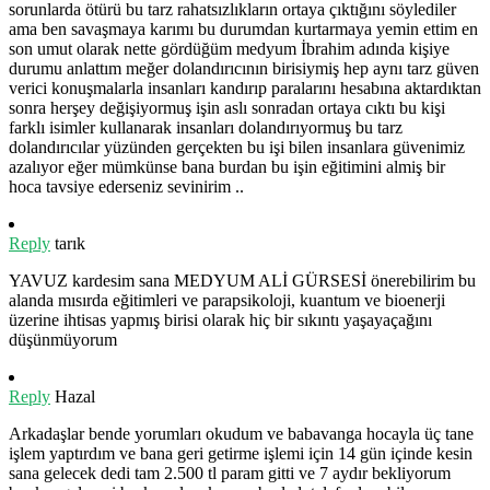
sorunlarda ötürü bu tarz rahatsızlıkların ortaya çıktığını söylediler
ama ben savaşmaya karımı bu durumdan kurtarmaya yemin ettim en
son umut olarak nette gördüğüm medyum İbrahim adında kişiye
durumu anlattım meğer dolandırıcının birisiymiş hep aynı tarz güven
verici konuşmalarla insanları kandırıp paralarını hesabına aktardıktan
sonra herşey değişiyormuş işin aslı sonradan ortaya cıktı bu kişi
farklı isimler kullanarak insanları dolandırıyormuş bu tarz
dolandırıcılar yüzünden gerçekten bu işi bilen insanlara güvenimiz
azalıyor eğer mümkünse bana burdan bu işin eğitimini almiş bir
hoca tavsiye ederseniz sevinirim ..
Reply
tarık
YAVUZ kardesim sana MEDYUM ALİ GÜRSESİ önerebilirim bu
alanda mısırda eğitimleri ve parapsikoloji, kuantum ve bioenerji
üzerine ihtisas yapmış birisi olarak hiç bir sıkıntı yaşayaçağını
düşünmüyorum
Reply
Hazal
Arkadaşlar bende yorumları okudum ve babavanga hocayla üç tane
işlem yaptırdım ve bana geri getirme işlemi için 14 gün içinde kesin
sana gelecek dedi tam 2.500 tl param gitti ve 7 aydır bekliyorum