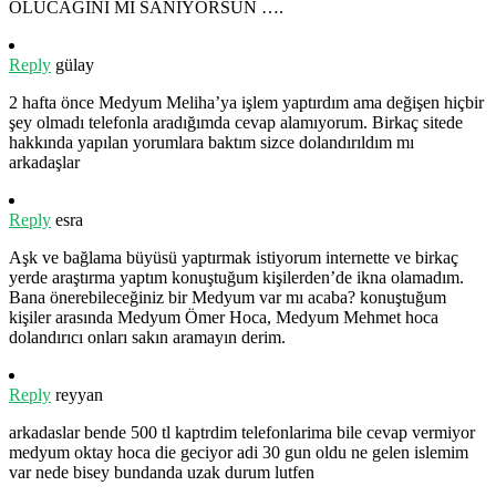
OLUCAĞINI MI SANIYORSUN ….
Reply
gülay
2 hafta önce Medyum Meliha’ya işlem yaptırdım ama değişen hiçbir
şey olmadı telefonla aradığımda cevap alamıyorum. Birkaç sitede
hakkında yapılan yorumlara baktım sizce dolandırıldım mı
arkadaşlar
Reply
esra
Aşk ve bağlama büyüsü yaptırmak istiyorum internette ve birkaç
yerde araştırma yaptım konuştuğum kişilerden’de ikna olamadım.
Bana önerebileceğiniz bir Medyum var mı acaba? konuştuğum
kişiler arasında Medyum Ömer Hoca, Medyum Mehmet hoca
dolandırıcı onları sakın aramayın derim.
Reply
reyyan
arkadaslar bende 500 tl kaptrdim telefonlarima bile cevap vermiyor
medyum oktay hoca die geciyor adi 30 gun oldu ne gelen islemim
var nede bisey bundanda uzak durum lutfen