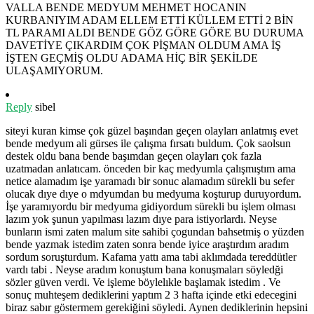
VALLA BENDE MEDYUM MEHMET HOCANIN
KURBANIYIM ADAM ELLEM ETTİ KÜLLEM ETTİ 2 BİN
TL PARAMI ALDI BENDE GÖZ GÖRE GÖRE BU DURUMA
DAVETİYE ÇIKARDIM ÇOK PİŞMAN OLDUM AMA İŞ
İŞTEN GEÇMİŞ OLDU ADAMA HİÇ BİR ŞEKİLDE
ULAŞAMIYORUM.
Reply
sibel
siteyi kuran kimse çok güzel başından geçen olayları anlatmış evet
bende medyum ali gürses ile çalışma fırsatı buldum. Çok saolsun
destek oldu bana bende başımdan geçen olayları çok fazla
uzatmadan anlatıcam. önceden bir kaç medyumla çalışmıştım ama
netice alamadım işe yaramadı bir sonuc alamadım sürekli bu sefer
olucak dıye dıye o mdyumdan bu medyuma koşturup duruyordum.
İşe yaramıyordu bir medyuma gidiyordum sürekli bu işlem olması
lazım yok şunun yapılması lazım dıye para istiyorlardı. Neyse
bunların ismi zaten malum site sahibi çogundan bahsetmiş o yüzden
bende yazmak istedim zaten sonra bende iyice araştırdım aradım
sordum soruşturdum. Kafama yattı ama tabi aklımdada tereddütler
vardı tabi . Neyse aradım konuştum bana konuşmaları söyledği
sözler güven verdi. Ve işleme böylelıkle başlamak istedim . Ve
sonuç muhteşem dediklerini yaptım 2 3 hafta içinde etki edecegini
biraz sabır göstermem gerekiğini söyledi. Aynen dediklerinin hepsini