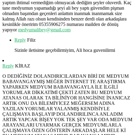
yaptım ihtimal vermediğim olmuyacak dediğim şeyler oluverdi. Kaç
tane medyumun yapamadığı şeyi ali bey yaptı güvendim pişman
olmadım başımdan geçenleri anlattım inanmak inanmamak size
kalmış Allah razı olsun kendisinden benzer derdi olan arkadaşlara
kesinlikle öneririm 05355906275 numarası mailden de dönüş
yapıyor
medyumalibey@gmail.com
Reply
Filiz
Sizinle iletisime geçebilirmiyim, Ali hoca guvenilirmi
Reply
KİRAZ
O DEDİĞİNİZ DOLANDIRICILARDAN BİRİ DE MEDYUM
BABAVANGAYMIŞ MEĞER İNTERNET TE ARAŞTIRMA
YAPARKEN MEDYUM BABAVANGAYLA İLE İLGİLİ
YORUMLAR DİKKATİMİ ÇEKTİ ZATEN BU MEDYUM
ATANAS OLARAK TA BİLİNİYOR HANGİSİNE İNANICAZ
ARTIK ONU DA BİLEMİYİCEZ MEĞERSEM ADINA
YAZILAN YORUMLAR YALANMIŞ KENDİSİYLE
ÇALIŞMAYA BAŞLAYIP DOLANDIRILINCA ANLADIM
ARTIK YAPCAK BİŞEY YOK TEK ŞEY VAR ODA MEDYUM
ARAYANLARI UYARMAK GERÇEK MEDYUMLARLA
ÇALIŞMAYA ÖZEN GÖSTERİN ARKADAŞLAR HELE Kİ