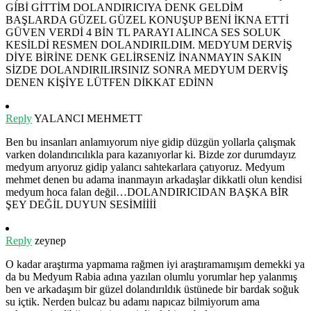
GİBİ GİTTİM DOLANDIRICIYA DENK GELDİM
BAŞLARDA GÜZEL GÜZEL KONUŞUP BENİ İKNA ETTİ
GÜVEN VERDİ 4 BİN TL PARAYI ALINCA SES SOLUK
KESİLDİ RESMEN DOLANDIRILDIM. MEDYUM DERVİŞ
DİYE BİRİNE DENK GELİRSENİZ İNANMAYIN SAKIN
SİZDE DOLANDIRILIRSINIZ SONRA MEDYUM DERVİŞ
DENEN KİŞİYE LÜTFEN DİKKAT EDİNN
Reply
YALANCI MEHMETT
Ben bu insanları anlamıyorum niye gidip düzgün yollarla çalışmak
varken dolandırıcılıkla para kazanıyorlar ki. Bizde zor durumdayız
medyum arıyoruz gidip yalancı sahtekarlara çatıyoruz. Medyum
mehmet denen bu adama inanmayın arkadaşlar dikkatli olun kendisi
medyum hoca falan değil…DOLANDIRICIDAN BAŞKA BİR
ŞEY DEĞİL DUYUN SESİMİİİİ
Reply
zeynep
O kadar araştırma yapmama rağmen iyi araştıramamışım demekki ya
da bu Medyum Rabia adına yazılan olumlu yorumlar hep yalanmış
ben ve arkadaşım bir güzel dolandırıldık üstünede bir bardak soğuk
su içtik. Nerden bulcaz bu adamı napıcaz bilmiyorum ama