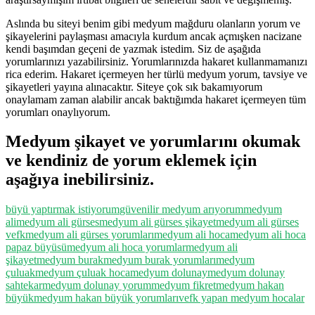
Aslında bu siteyi benim gibi medyum mağduru olanların yorum ve
şikayelerini paylaşması amacıyla kurdum ancak açmışken nacizane
kendi başımdan geçeni de yazmak istedim. Siz de aşağıda
yorumlarınızı yazabilirsiniz. Yorumlarınızda hakaret kullanmamanızı
rica ederim. Hakaret içermeyen her türlü medyum yorum, tavsiye ve
şikayetleri yayına alınacaktır. Siteye çok sık bakamıyorum
onaylamam zaman alabilir ancak baktığımda hakaret içermeyen tüm
yorumları onaylıyorum.
Medyum şikayet ve yorumlarını okumak
ve kendiniz de yorum eklemek için
aşağıya inebilirsiniz.
büyü yaptırmak istiyorum
güvenilir medyum arıyorum
medyum
ali
medyum ali gürses
medyum ali gürses şikayet
medyum ali gürses
vefk
medyum ali gürses yorumları
medyum ali hoca
medyum ali hoca
papaz büyüsü
medyum ali hoca yorumlar
medyum ali
şikayet
medyum burak
medyum burak yorumları
medyum
çuluak
medyum çuluak hoca
medyum dolunay
medyum dolunay
sahtekar
medyum dolunay yorum
medyum fikret
medyum hakan
büyük
medyum hakan büyük yorumları
vefk yapan medyum hocalar