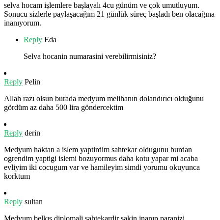
selva hocam işlemlere başlayalı 4cu günüm ve çok umutluyum.
Sonucu sizlerle paylaşacağım 21 günlük süreç başladı ben olacağına
inanıyorum.
Reply
Eda
Selva hocanin numarasini verebilirmisiniz?
Reply
Pelin
Allah razı olsun burada medyum melihanın dolandırıcı olduğunu
gördüm az daha 500 lira göndercektim
Reply
derin
Medyum haktan a islem yaptirdim sahtekar oldugunu burdan
ogrendim yaptigi islemi bozuyormus daha kotu yapar mi acaba
evliyim iki cocugum var ve hamileyim simdi yorumu okuyunca
korktum
Reply
sultan
Medyum belkıs diplomali sahtekardir sakin inanıp paranizi