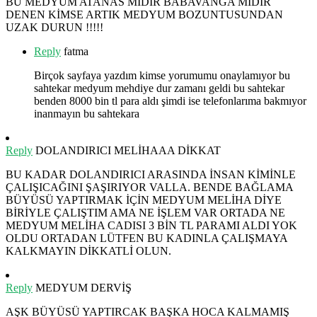
BU MEDYUM ATANAS MIDIR BABAVANGA MIDIR
DENEN KİMSE ARTIK MEDYUM BOZUNTUSUNDAN
UZAK DURUN !!!!!
Reply
fatma
Birçok sayfaya yazdım kimse yorumumu onaylamıyor bu
sahtekar medyum mehdiye dur zamanı geldi bu sahtekar
benden 8000 bin tl para aldı şimdi ise telefonlarıma bakmıyor
inanmayın bu sahtekara
Reply
DOLANDIRICI MELİHAAA DİKKAT
BU KADAR DOLANDIRICI ARASINDA İNSAN KİMİNLE
ÇALIŞICAĞINI ŞAŞIRIYOR VALLA. BENDE BAĞLAMA
BÜYÜSÜ YAPTIRMAK İÇİN MEDYUM MELİHA DİYE
BİRİYLE ÇALIŞTIM AMA NE İŞLEM VAR ORTADA NE
MEDYUM MELİHA CADISI 3 BİN TL PARAMI ALDI YOK
OLDU ORTADAN LÜTFEN BU KADINLA ÇALIŞMAYA
KALKMAYIN DİKKATLİ OLUN.
Reply
MEDYUM DERVİŞ
AŞK BÜYÜSÜ YAPTIRCAK BAŞKA HOCA KALMAMIŞ