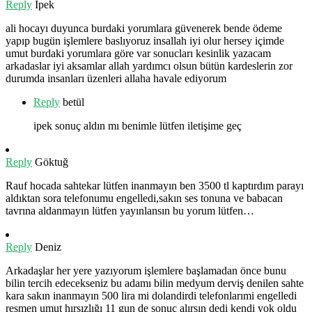
Reply
İpek
ali hocayı duyunca burdaki yorumlara güvenerek bende ödeme
yapıp bugün işlemlere baslıyoruz insallah iyi olur hersey içimde
umut burdaki yorumlara göre var sonucları kesinlik yazacam
arkadaslar iyi aksamlar allah yardımcı olsun bütün kardeslerin zor
durumda insanları üzenleri allaha havale ediyorum
Reply
betül
ipek sonuç aldın mı benimle lütfen iletişime geç
Reply
Göktuğ
Rauf hocada sahtekar lütfen inanmayın ben 3500 tl kaptırdım parayı
aldıktan sora telefonumu engelledi,sakın ses tonuna ve babacan
tavrına aldanmayın lütfen yayınlansın bu yorum lütfen…
Reply
Deniz
Arkadaşlar her yere yazıyorum işlemlere başlamadan önce bunu
bilin tercih edecekseniz bu adamı bilin medyum derviş denilen sahte
kara sakın inanmayın 500 lira mi dolandirdi telefonlarımi engelledi
resmen umut hırsızlığı 11 gun de sonuç alırsın dedi kendi yok oldu