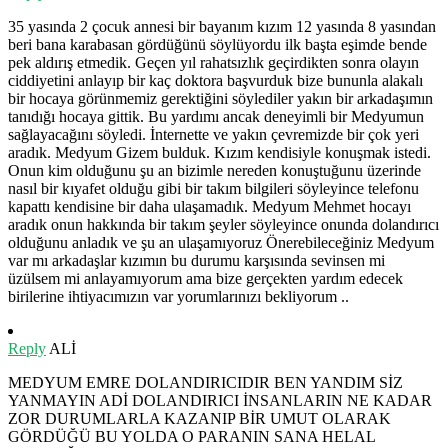
35 yasında 2 çocuk annesi bir bayanım kızım 12 yasında 8 yasından
beri bana karabasan gördüğünü söylüyordu ilk başta eşimde bende
pek aldırış etmedik. Geçen yıl rahatsızlık geçirdikten sonra olayın
ciddiyetini anlayıp bir kaç doktora başvurduk bize bununla alakalı
bir hocaya görünmemiz gerektiğini söylediler yakın bir arkadaşımın
tanıdığı hocaya gittik. Bu yardımı ancak deneyimli bir Medyumun
sağlayacağını söyledi. İnternette ve yakın çevremizde bir çok yeri
aradık. Medyum Gizem bulduk. Kızım kendisiyle konuşmak istedi.
Onun kim olduğunu şu an bizimle nereden konuştuğunu üzerinde
nasıl bir kıyafet olduğu gibi bir takım bilgileri söyleyince telefonu
kapattı kendisine bir daha ulaşamadık. Medyum Mehmet hocayı
aradık onun hakkında bir takım şeyler söyleyince onunda dolandırıcı
olduğunu anladık ve şu an ulaşamıyoruz Önerebileceğiniz Medyum
var mı arkadaşlar kızımın bu durumu karşısında sevinsen mi
üzülsem mi anlayamıyorum ama bize gerçekten yardım edecek
birilerine ihtiyacımızın var yorumlarınızı bekliyorum ..
Reply
ALİ
MEDYUM EMRE DOLANDIRICIDIR BEN YANDIM SİZ
YANMAYIN ADİ DOLANDIRICI İNSANLARIN NE KADAR
ZOR DURUMLARLA KAZANIP BİR UMUT OLARAK
GÖRDÜĞÜ BU YOLDA O PARANIN SANA HELAL