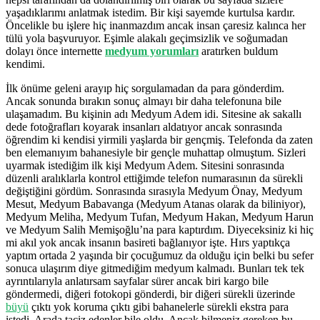
yaşadıklarımı anlatmak istedim. Bir kişi sayemde kurtulsa kardır.
Öncelikle bu işlere hiç inanmazdım ancak insan çaresiz kalınca her
tülü yola başvuruyor. Eşimle alakalı geçimsizlik ve soğumadan
dolayı önce internette
medyum yorumları
aratırken buldum
kendimi.
İlk önüme geleni arayıp hiç sorgulamadan da para gönderdim.
Ancak sonunda bırakın sonuç almayı bir daha telefonuna bile
ulaşamadım. Bu kişinin adı Medyum Adem idi. Sitesine ak sakallı
dede fotoğrafları koyarak insanları aldatıyor ancak sonrasında
öğrendim ki kendisi yirmili yaşlarda bir gençmiş. Telefonda da zaten
ben elemanıyım bahanesiyle bir gençle muhattap olmuştum. Sizleri
uyarmak istediğim ilk kişi Medyum Adem. Sitesini sonrasında
düzenli aralıklarla kontrol ettiğimde telefon numarasının da sürekli
değiştiğini gördüm. Sonrasında sırasıyla Medyum Önay, Medyum
Mesut, Medyum Babavanga (Medyum Atanas olarak da biliniyor),
Medyum Meliha, Medyum Tufan, Medyum Hakan, Medyum Harun
ve Medyum Salih Memişoğlu’na para kaptırdım. Diyeceksiniz ki hiç
mi akıl yok ancak insanın basireti bağlanıyor işte. Hırs yaptıkça
yaptım ortada 2 yaşında bir çocuğumuz da olduğu için belki bu sefer
sonuca ulaşırım diye gitmediğim medyum kalmadı. Bunları tek tek
ayrıntılarıyla anlatırsam sayfalar sürer ancak biri kargo bile
göndermedi, diğeri fotokopi gönderdi, bir diğeri sürekli üzerinde
büyü
çıktı yok koruma çıktı gibi bahanelerle sürekli ekstra para
istedi. Arada taciz edenler bile oldu. Ancak bilmeniz gereken bu