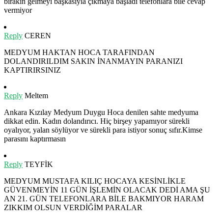
bırakın gelmeyi başkasıyla çıkmaya başladı telefonlara bile cevap
vermiyor
Reply
CEREN
MEDYUM HAKTAN HOCA TARAFINDAN
DOLANDIRILDIM SAKIN İNANMAYIN PARANIZI
KAPTIRIRSINIZ
Reply
Meltem
Ankara Kızılay Medyum Duygu Hoca denilen sahte medyuma
dikkat edin. Kadın dolandırıcı. Hiç birşey yapamıyor sürekli
oyalıyor, yalan söylüyor ve sürekli para istiyor sonuç sıfır.Kimse
parasını kaptırmasın
Reply
TEYFİK
MEDYUM MUSTAFA KILIÇ HOCAYA KESİNLİKLE
GÜVENMEYİN 11 GÜN İŞLEMİN OLACAK DEDİ AMA ŞU
AN 21. GÜN TELEFONLARA BİLE BAKMIYOR HARAM
ZIKKIM OLSUN VERDİĞİM PARALAR