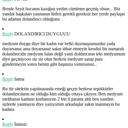
Bende Seyit hocanın kazığını yedim cümleten geçmiş olsun…Biz
yandık başkaları yanmasın lütfen gerekli gereksiz her yerde paylaşın
bu adamın dolandırıcı olduğunu
Reply
DOLANDIRICI DUYGUUU
medyum duygu diye bir kadın var belki duymuşsunuzdur yada
duyarsanız ama duyarsanız sakın itibar etmeyin kendisi bir numaralı
dolandırıcıdır medyum falan değil yanii doldırıcının teki medyumum
diye geçiniyooo siz siz olun herkesi medyum sanıp para
göndermeyin sonra benim gibi başınıza vurursunuz..
Reply
fatma
Bu tür sitelerin yapılmasında emeği geçen herkese teşekkürler
dolandırıcıların ne olduğu kim olduğu ortaya çıkıyor. Ben medyum
melihanın kadının kurbanıyım 2 bin tl paramı aldı ben yandım
sizlerde yanmayın diye yazıyorum arkadaşlar sakın inanmayın bu
kadına
Reply
İsimsiz