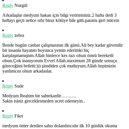
Reply
Nurgül
Arkadaşlar medyum hakan için bilgi verirmisiniz.2 hafta dedi 3
haftayı geçti netice sıfır biraz kötüye bile gitti.paramı geri isticem
Reply
zehra
Bende bugün canbar çalışmasının ilk günü.Ali bey kadar güvenilir
bir insanla hayatım boyunca yemin ederimki hiç
karşılaşmamıştım.Allah binlerce kes razı olsun ömrü bereketli
olsun.Çok inanıyorum Evvel Allah.maximum 28 günde sonuçu
göreceğimi belirtti:))) şimdiden çok mutluyum.Allah hepimizin
yardımcısı olsun arkadaslar.
Reply
Sude
Medyum İbrahim bir sahtekardir……….
Sakin isiniz gerceklesmeden ucret odemeyin..
Reply
Fikri
medyum ömer denilen sahıs dolandırıcıdır ilk 10 günlük okuma