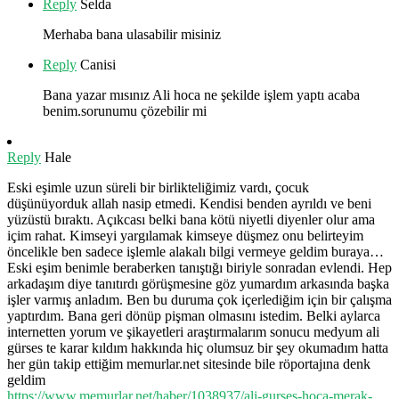
Reply
Selda
Merhaba bana ulasabilir misiniz
Reply
Canisi
Bana yazar mısınız Ali hoca ne şekilde işlem yaptı acaba
benim.sorunumu çözebilir mi
Reply
Hale
Eski eşimle uzun süreli bir birlikteliğimiz vardı, çocuk
düşünüyorduk allah nasip etmedi. Kendisi benden ayrıldı ve beni
yüzüstü bıraktı. Açıkcası belki bana kötü niyetli diyenler olur ama
içim rahat. Kimseyi yargılamak kimseye düşmez onu belirteyim
öncelikle ben sadece işlemle alakalı bilgi vermeye geldim buraya…
Eski eşim benimle beraberken tanıştığı biriyle sonradan evlendi. Hep
arkadaşım diye tanıtırdı görüşmesine göz yumardım arkasında başka
işler varmış anladım. Ben bu duruma çok içerlediğim için bir çalışma
yaptırdım. Bana geri dönüp pişman olmasını istedim. Belki aylarca
internetten yorum ve şikayetleri araştırmalarım sonucu medyum ali
gürses te karar kıldım hakkında hiç olumsuz bir şey okumadım hatta
her gün takip ettiğim memurlar.net sitesinde bile röportajına denk
geldim
https://www.memurlar.net/haber/1038937/ali-gurses-hoca-merak-