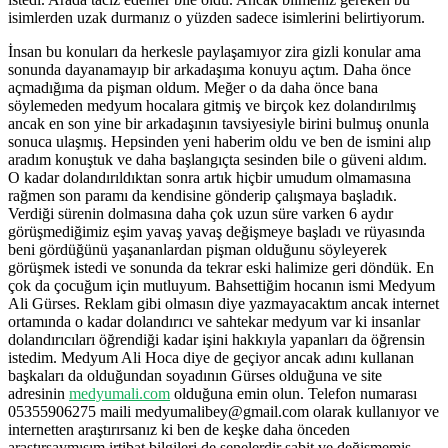
isimlerden uzak durmanız o yüzden sadece isimlerini belirtiyorum.
İnsan bu konuları da herkesle paylaşamıyor zira gizli konular ama
sonunda dayanamayıp bir arkadaşıma konuyu açtım. Daha önce
açmadığıma da pişman oldum. Meğer o da daha önce bana
söylemeden medyum hocalara gitmiş ve birçok kez dolandırılmış
ancak en son yine bir arkadaşının tavsiyesiyle birini bulmuş onunla
sonuca ulaşmış. Hepsinden yeni haberim oldu ve ben de ismini alıp
aradım konuştuk ve daha başlangıçta sesinden bile o güveni aldım.
O kadar dolandırıldıktan sonra artık hiçbir umudum olmamasına
rağmen son paramı da kendisine gönderip çalışmaya başladık.
Verdiği sürenin dolmasına daha çok uzun süre varken 6 aydır
görüşmediğimiz eşim yavaş yavaş değişmeye başladı ve rüyasında
beni gördüğünü yaşananlardan pişman olduğunu söyleyerek
görüşmek istedi ve sonunda da tekrar eski halimize geri döndük. En
çok da çocuğum için mutluyum. Bahsettiğim hocanın ismi Medyum
Ali Gürses. Reklam gibi olmasın diye yazmayacaktım ancak internet
ortamında o kadar dolandırıcı ve sahtekar medyum var ki insanlar
dolandırıcıları öğrendiği kadar işini hakkıyla yapanları da öğrensin
istedim. Medyum Ali Hoca diye de geçiyor ancak adını kullanan
başkaları da olduğundan soyadının Gürses olduğuna ve site
adresinin
medyumali.com
olduğuna emin olun. Telefon numarası
05355906275 maili medyumalibey@gmail.com olarak kullanıyor ve
internetten araştırırsanız ki ben de keşke daha önceden
araştırsaymışım irtibat bilgileri de senelerdir sabit ve değişmemiş.