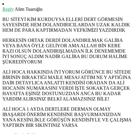
Reply
Alim Tuaroğlu
BU SİTEYİ KİM KURDUYSA ELLERİ DERT GÖRMESİN
SAYESİNDE HEM DOLANDIRICILARDAN UZAK KALDIK
HEM DE PARA KAPTIRMADAN VEFKİMİZİ YAZDIRDIK
HERKESİN ORTAK DERDİ DOLANDIRILMAK GALİBA
VEYA BANA ÖYLE GELİYOR AMA ALLAH BİN KERE
RAZI OLSUN DOLANDIRIŞLMADAN İLK DENEMEMDE
İYİ SONUÇ ALDIM NADİR GALİBA BU DURUM HALİME
ŞÜKREDİYORUM
ALİ HOCA HAKKINDA İYİ YORUM GÖRÜNCE BU SİTEDE
BİRİNİN BIRAKTIĞI MAİLE MESAJ ATTIM NE Y APTIĞINA
DAİR DETAYLICA ANLATTI KENDİSİ ORADAN DA ALİ
HOCANIN NUMARASINI VERDİ İŞTE SOKAKTA GERÇEK
HAYATTA EŞİNİZ DOSTUNUZDAN ANCA BU KADAR
YARDIM ALIRSINIZ BELKİ ALAMAZSINIZ BİLE!
ALİ HOCA 1 AYDA DERTLERE DERMAN OLMAY
IBAŞARDI ÖNERİM KENDİSİNE BAŞVURMANIZDAN
YANA KESİNLİKLE GÖRÜŞÜN KENDİSİYLE VE ÇALIŞMA
YAPTIRIN BİR SIKINTINIZ VARSA