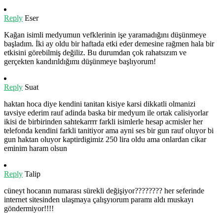
Reply
Eser
Kağan isimli medyumun vefklerinin işe yaramadığını düşünmeye
başladım. İki ay oldu bir haftada etki eder demesine rağmen hala bir
etkisini görebilmiş değiliz. Bu durumdan çok rahatsızım ve
gerçekten kandırıldığımı düşünmeye başlıyorum!
Reply
Suat
haktan hoca diye kendini tanitan kisiye karsi dikkatli olmanizi
tavsiye ederim rauf adinda baska bir medyum ile ortak calisiyorlar
ikisi de birbirinden sahtekarrrr farkli isimlerle hesap acmisler her
telefonda kendini farkli tanitiyor ama ayni ses bir gun rauf oluyor bi
gun haktan oluyor kaptirdigimiz 250 lira oldu ama onlardan cikar
eminim haram olsun
Reply
Talip
cüneyt hocanın numarası sürekli değişiyor???????? her seferinde
internet sitesinden ulaşmaya çalışyıorum paramı aldı muskayı
göndermiyor!!!!