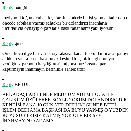
Reply
batıgül
medyum Doğan denilen kişi farklı isimlerle bu işi yapmaktadır daha
öncede sabıkası varmış sahtekar bir dolandırıcı insanların
umutlarıyla oynayıp o paralarla nasıl rahat harcayabiliyorsun
Reply
gülsen
Ömer hoca diye biri var parayı alasıya kadar telefonlarını acar parayı
aldıktan sonra bir daha aramaz kesinlikle işinizle ilgilenmiyor
verdiğiniz paranını karşılığını alamiyorsunuz bosuna para
kaptirmayin inanmayin kesinlikle sahtekardir.
Reply
BETÜL
ARKADAŞLAR BENDE MEDYUM ADEM HOCA İLE
ÇALIŞTIM ÜZÜLEREK SÖYLÜYORUM DOLANDIRICIDIR
KENDİSİ BANA 10 GÜN VER DEDİ IKI GUNDE BİTTİ
İŞLEM DEDİ AMA BAŞKASI DA BÜYÜ YAPMIŞ O YÜZDEN
BÜYÜSÜ ETKİSİZ KALMIŞ YOK OLE BİR ŞEY
İNANMAYIN O ADAMA