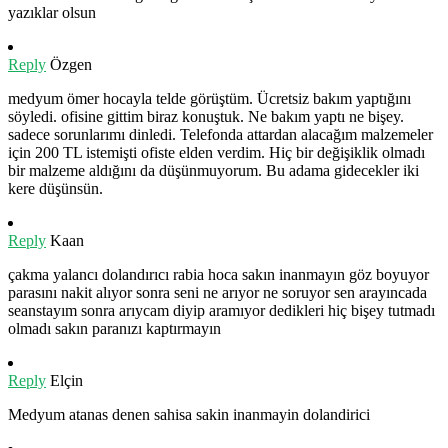
yazıklar olsun
Reply
Özgen
medyum ömer hocayla telde görüştüm. Ücretsiz bakım yaptığını
söyledi. ofisine gittim biraz konuştuk. Ne bakım yaptı ne bişey.
sadece sorunlarımı dinledi. Telefonda attardan alacağım malzemeler
için 200 TL istemişti ofiste elden verdim. Hiç bir değişiklik olmadı
bir malzeme aldığını da düşünmuyorum. Bu adama gidecekler iki
kere düşünsün.
Reply
Kaan
çakma yalancı dolandırıcı rabia hoca sakın inanmayın göz boyuyor
parasını nakit alıyor sonra seni ne arıyor ne soruyor sen arayıncada
seanstayım sonra arıycam diyip aramıyor dedikleri hiç bişey tutmadı
olmadı sakın paranızı kaptırmayın
Reply
Elçin
Medyum atanas denen sahisa sakin inanmayin dolandirici