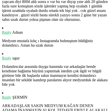
yapcam diyi 800tl aldı sonra o var bu var diıyıp yıne aldı 20 günden
fazla sure konuştum sözde işlemler yapmış hep oyaladı 1 günlük
işlemi uzatttıda oyaladı durdu ortada tek bişi yok . cok güzel ınsanı
kandırıyor . güzel sözlü basta sürekli yazıyo sonra 2 güne bir yazan
sahıs uzak durun yoksa pişman olan siz olursunuz.
Reply
Adnan
Medyum mustafa kılıç ı Instagramda bulmuştum bildiğiniz
dolandırıcı. Aman ha uzak durun
Reply
ugur
Dolandırıcılar arasında duygu hanımda var arkadaşlar bende
kendisine bağlama büyüsü yaptırmak istedim çok ilgili ve bilgili
görünse bile ilk başlarda sakın inanmayın kendisi dolandırıcı
insanları bir sekilde kandırıp paralarını alıyor medyumluk ile alakası
bile yok
Reply
ŞERMİN
ARKADAŞLAR SAKIN MEDYUM KAĞAN DENEN
ADAMA İNANMAYIN ALKOL TEDAVİLERIYLE ALAKALI