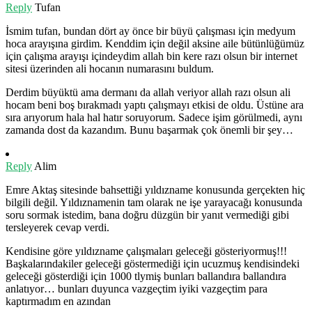
Reply
Tufan
İsmim tufan, bundan dört ay önce bir büyü çalışması için medyum
hoca arayışına girdim. Kenddim için değil aksine aile bütünlüğümüz
için çalışma arayışı içindeydim allah bin kere razı olsun bir internet
sitesi üzerinden ali hocanın numarasını buldum.
Derdim büyüktü ama dermanı da allah veriyor allah razı olsun ali
hocam beni boş bırakmadı yaptı çalışmayı etkisi de oldu. Üstüne ara
sıra arıyorum hala hal hatır soruyorum. Sadece işim görülmedi, aynı
zamanda dost da kazandım. Bunu başarmak çok önemli bir şey…
Reply
Alim
Emre Aktaş sitesinde bahsettiği yıldızname konusunda gerçekten hiç
bilgili değil. Yıldıznamenin tam olarak ne işe yarayacağı konusunda
soru sormak istedim, bana doğru düzgün bir yanıt vermediği gibi
tersleyerek cevap verdi.
Kendisine göre yıldızname çalışmaları geleceği gösteriyormuş!!!
Başkalarındakiler geleceği göstermediği için ucuzmuş kendisindeki
geleceği gösterdiği için 1000 tlymiş bunları ballandıra ballandıra
anlatıyor… bunları duyunca vazgeçtim iyiki vazgeçtim para
kaptırmadım en azından