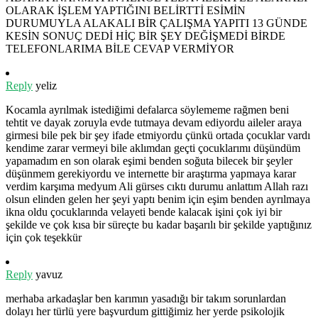
OLARAK İŞLEM YAPTIĞINI BELİRTTİ ESİMİN
DURUMUYLA ALAKALI BİR ÇALIŞMA YAPITI 13 GÜNDE
KESİN SONUÇ DEDİ HİÇ BİR ŞEY DEĞİŞMEDİ BİRDE
TELEFONLARIMA BİLE CEVAP VERMİYOR
Reply
yeliz
Kocamla ayrılmak istediğimi defalarca söylememe rağmen beni
tehtit ve dayak zoruyla evde tutmaya devam ediyordu aileler araya
girmesi bile pek bir şey ifade etmiyordu çünkü ortada çocuklar vardı
kendime zarar vermeyi bile aklımdan geçti çocuklarımı düşündüm
yapamadım en son olarak eşimi benden soğuta bilecek bir şeyler
düşünmem gerekiyordu ve internette bir araştırma yapmaya karar
verdim karşıma medyum Ali gürses cıktı durumu anlattım Allah razı
olsun elinden gelen her şeyi yaptı benim için eşim benden ayrılmaya
ikna oldu çocuklarında velayeti bende kalacak işini çok iyi bir
şekilde ve çok kısa bir süreçte bu kadar başarılı bir şekilde yaptığınız
için çok teşekkür
Reply
yavuz
merhaba arkadaşlar ben karımın yasadığı bir takım sorunlardan
dolayı her türlü yere başvurdum gittiğimiz her yerde psikolojik