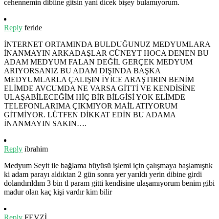
cehennemin dibiine gitsin yani dicek bişey bulamıyorum.
Reply
feride
İNTERNET ORTAMINDA BULDUĞUNUZ MEDYUMLARA
İNANMAYIN ARKADAŞLAR CÜNEYT HOCA DENEN BU
ADAM MEDYUM FALAN DEĞİL GERÇEK MEDYUM
ARIYORSANIZ BU ADAM DIŞINDA BAŞKA
MEDYUMLARLA ÇALIŞIN İYİCE ARAŞTIRIN BENİM
ELİMDE AVCUMDA NE VARSA GİTTİ VE KENDİSİNE
ULAŞABİLECEĞİM HİÇ BİR BİLGİSİ YOK ELİMDE
TELEFONLARIMA ÇIKMIYOR MAİL ATIYORUM
GİTMİYOR. LÜTFEN DİKKAT EDİN BU ADAMA
İNANMAYIN SAKIN….
Reply
ibrahim
Medyum Seyit ile bağlama büyüsü işlemi için çalışmaya başlamıştık
ki adam parayı aldıktan 2 gün sonra yer yarıldı yerin dibine girdi
dolandırıldım 3 bin tl param gitti kendisine ulaşamıyorum benim gibi
madur olan kaç kişi vardır kim bilir
Reply
FEVZİ