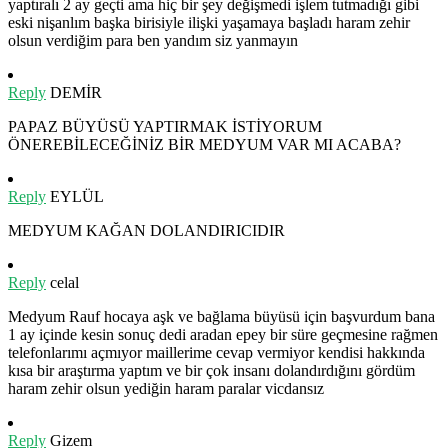
yaptıralı 2 ay geçti ama hiç bir şey değişmedi işlem tutmadığı gibi
eski nişanlım başka birisiyle ilişki yaşamaya başladı haram zehir
olsun verdiğim para ben yandım siz yanmayın
Reply
DEMİR
PAPAZ BÜYÜSÜ YAPTIRMAK İSTİYORUM
ÖNEREBİLECEĞİNİZ BİR MEDYUM VAR MI ACABA?
Reply
EYLÜL
MEDYUM KAĞAN DOLANDIRICIDIR
Reply
celal
Medyum Rauf hocaya aşk ve bağlama büyüsü için başvurdum bana
1 ay içinde kesin sonuç dedi aradan epey bir süre geçmesine rağmen
telefonlarımı açmıyor maillerime cevap vermiyor kendisi hakkında
kısa bir araştırma yaptım ve bir çok insanı dolandırdığını gördüm
haram zehir olsun yediğin haram paralar vicdansız
Reply
Gizem