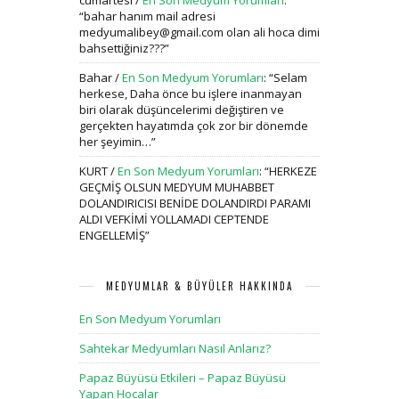
cumartesi
/
En Son Medyum Yorumları
:
“
bahar hanım mail adresi
medyumalibey@gmail.com olan ali hoca dimi
bahsettiğiniz???
”
Bahar
/
En Son Medyum Yorumları
: “
Selam
herkese, Daha önce bu işlere inanmayan
biri olarak düşüncelerimi değiştiren ve
gerçekten hayatımda çok zor bir dönemde
her şeyimin…
”
KURT
/
En Son Medyum Yorumları
: “
HERKEZE
GEÇMİŞ OLSUN MEDYUM MUHABBET
DOLANDIRICISI BENİDE DOLANDIRDI PARAMI
ALDI VEFKİMİ YOLLAMADI CEPTENDE
ENGELLEMİŞ
”
MEDYUMLAR & BÜYÜLER HAKKINDA
En Son Medyum Yorumları
Sahtekar Medyumları Nasıl Anlarız?
Papaz Büyüsü Etkileri – Papaz Büyüsü
Yapan Hocalar