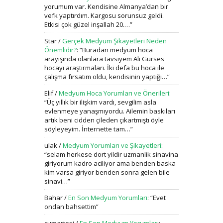
yorumum var. Kendisine Almanya’dan bir
vefk yaptırdım. Kargosu sorunsuz geldi.
Etkisi çok güzel inşallah 20.…
”
Star
/
Gerçek Medyum Şikayetleri Neden
Önemlidir?
: “
Buradan medyum hoca
arayışında olanlara tavsiyem Ali Gürses
hocayı araştırmaları. İki defa bu hoca ile
çalışma fırsatım oldu, kendisinin yaptığı…
”
Elif
/
Medyum Hoca Yorumları ve Önerileri
:
“
Üç yıllık bir ilişkim vardı, sevgilim asla
evlenmeye yanaşmıyordu. Ailemin baskıları
artık beni cidden çileden çıkartmıştı öyle
söyleyeyim. İnternette tam…
”
ulak
/
Medyum Yorumları ve Şikayetleri
:
“
selam herkese dort yildir uzmanlik sinavina
giriyorum kadro aciliyor ama benden baska
kim varsa giriyor benden sonra gelen bile
sinavi…
”
Bahar
/
En Son Medyum Yorumları
: “
Evet
ondan bahsettim
”