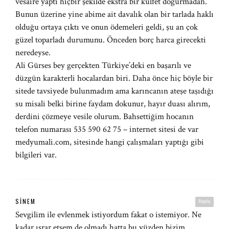
vesaire yaptı hiçbir şekilde ekstra bir külfet doğurmadan.
Bunun üzerine yine abime ait davalık olan bir tarlada haklı
olduğu ortaya çıktı ve onun ödemeleri geldi, şu an çok
güzel toparladı durumunu. Önceden borç harca girecekti
neredeyse.
Ali Gürses bey gerçekten Türkiye’deki en başarılı ve
düzgün karakterli hocalardan biri. Daha önce hiç böyle bir
sitede tavsiyede bulunmadım ama karıncanın ateşe taşıdığı
su misali belki birine faydam dokunur, hayır duası alırım,
derdini çözmeye vesile olurum. Bahsettiğim hocanın
telefon numarası 535 590 62 75 – internet sitesi de var
medyumali.com, sitesinde hangi çalışmaları yaptığı gibi
bilgileri var.
SINEM
Reply
Sevgilim ile evlenmek istiyordum fakat o istemiyor. Ne
kadar ısrar etsem de olmadı hatta bu yüzden bizim