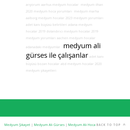
arıyorum
aarhus medyum hocalar
medyum ilhan
2020 medyum hoca yorumları
medyum marha
aalborg medyum hocalar
2023 medyum yorumları
adet kanı büyüsü belirtileri
adana medyum
hocalar
2019 dolandırıcı medyum hocalar
2019
medyum yorumları
aachen medyum hocalar
medyum ali
adanadaki medyumlar
gürses ile çalışanlar
adet kanı
büyüsü bozan hocalar
abd medyum hocalar
2020
medyum şikayetleri
Medyum Şikayet
|
Medyum Ali Gürses
|
Medyum Ali Hoca
BACK TO TOP