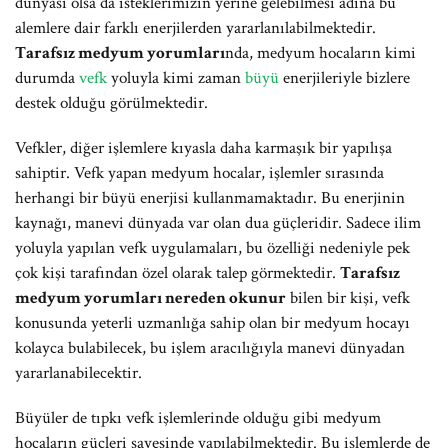
dünyası olsa da isteklerimizin yerine gelebilmesi adına bu
alemlere dair farklı enerjilerden yararlanılabilmektedir.
Tarafsız medyum yorumları
nda, medyum hocaların kimi
durumda
vefk
yoluyla kimi zaman
büyü
enerjileriyle bizlere
destek olduğu görülmektedir.
Vefkler, diğer işlemlere kıyasla daha karmaşık bir yapılışa
sahiptir. Vefk yapan medyum hocalar, işlemler sırasında
herhangi bir büyü enerjisi kullanmamaktadır. Bu enerjinin
kaynağı, manevi dünyada var olan dua güçleridir. Sadece ilim
yoluyla yapılan vefk uygulamaları, bu özelliği nedeniyle pek
çok kişi tarafından özel olarak talep görmektedir.
Tarafsız
medyum yorumları nereden okunur
bilen bir kişi, vefk
konusunda yeterli uzmanlığa sahip olan bir medyum hocayı
kolayca bulabilecek, bu işlem aracılığıyla manevi dünyadan
yararlanabilecektir.
Büyüler de tıpkı vefk işlemlerinde olduğu gibi medyum
hocaların güçleri sayesinde yapılabilmektedir. Bu işlemlerde de