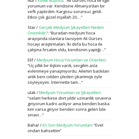
Nur
/
Evlilik Büyüsü
: “
Ali Gürses hoca ile ilgili
yorumum var. Kendisine Almanya’dan bir
vefk yaptırdım. Kargosu sorunsuz geldi.
Etkisi çok güzel inşallah 20.…
”
Star
/
Gerçek Medyum Şikayetleri Neden
Önemlidir?
: “
Buradan medyum hoca
arayışında olanlara tavsiyem Ali Gürses
hocayı araştırmaları. İki defa bu hoca ile
çalışma fırsatım oldu, kendisinin yaptığı…
”
Elif
/
Medyum Hoca Yorumları ve Önerileri
:
“
Üç yıllık bir ilişkim vardı, sevgilim asla
evlenmeye yanaşmıyordu. Ailemin baskıları
artık beni cidden çileden çıkartmıştı öyle
söyleyeyim. İnternette tam…
”
ulak
/
Medyum Yorumları ve Şikayetleri
:
“
selam herkese dort yildir uzmanlik sinavina
giriyorum kadro aciliyor ama benden baska
kim varsa giriyor benden sonra gelen bile
sinavi…
”
Bahar
/
En Son Medyum Yorumları
: “
Evet
ondan bahsettim
”