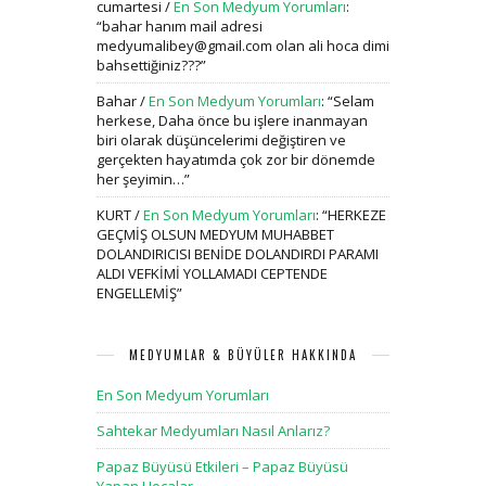
cumartesi
/
En Son Medyum Yorumları
:
“
bahar hanım mail adresi
medyumalibey@gmail.com olan ali hoca dimi
bahsettiğiniz???
”
Bahar
/
En Son Medyum Yorumları
: “
Selam
herkese, Daha önce bu işlere inanmayan
biri olarak düşüncelerimi değiştiren ve
gerçekten hayatımda çok zor bir dönemde
her şeyimin…
”
KURT
/
En Son Medyum Yorumları
: “
HERKEZE
GEÇMİŞ OLSUN MEDYUM MUHABBET
DOLANDIRICISI BENİDE DOLANDIRDI PARAMI
ALDI VEFKİMİ YOLLAMADI CEPTENDE
ENGELLEMİŞ
”
MEDYUMLAR & BÜYÜLER HAKKINDA
En Son Medyum Yorumları
Sahtekar Medyumları Nasıl Anlarız?
Papaz Büyüsü Etkileri – Papaz Büyüsü