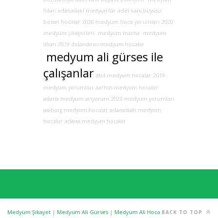
fidan
adanadaki medyumlar
adet kanı büyüsü
bozan hocalar
2020 medyum hoca yorumları
2020
medyum şikayetleri
medyum marha
medyum
ilhan
2019 dolandırıcı medyum hocalar
medyum ali gürses ile
çalışanlar
abd medyum hocalar
2019
medyum yorumları
aarhus medyum hocalar
adana medyum arıyorum
2023 medyum yorumları
aalborg medyum hocalar
adanadaki medyum
hocalar
adana medyum hocalar
Medyum Şikayet
|
Medyum Ali Gürses
|
Medyum Ali Hoca
BACK TO TOP