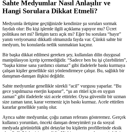
Sahte Medyumlar Nasıl Anlaşılır ve
Hangi Sorulara Dikkat Etmeli?
Medyumla iletişime geçtiğinizde kendinize şu soruları sormak
faydalı olur: Bu kişi işlemle ilgili açıklama yapıyor mu? Ücret
politikası net mi? İletişim tarzı açık mı? Eğer bu sorulara “hayır”
yanıtı veriyorsanız dikkatli olmanızda fayda var. Çünkü sahte bir
medyum, bu konularda netlik sunmaktan kaçınır.
Bir başka dikkat edilmesi gereken şey, kullanılan dilin duygusal
manipülasyon içerip içermediğidir. “Sadece ben bu işi çözebilirim”,
“başka kimse sana yardımcı olamaz” gibi ifadelerle baskı kurmaya
çalışan kişiler genellikle sizi yönlendirmeye çalışır. Bu, sağlıklı bir
danışman-danışan ilişkisi değildir.
Sahte medyumlar genellikle sürekli “acil” vurgusu yaparlar. “Bu
gece yapılmazsa enerjin kapanır”, “şu an ritüel için en uygun
zaman” gibi ifadelerle sizi acele ettirirler. Oysa güvenilir bir uzman
size zaman tanır, karar vermeniz için baskı kurmaz. Acele ettirilen
kararlar genellikle yanlış olur.
Ayrıca sahte medyumlar, çoğu zaman referans gösteremez. Gerçek
kullanıcı yorumları, önceki danışan deneyimleri ya da sosyal
medyada görünürlük gibi detaylar bu kişilerin profillerinde eksik