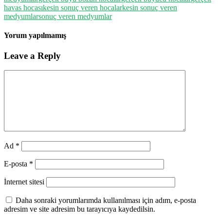
havas hocası
kesin sonuç veren hocalar
kesin sonuç veren
medyumlar
sonuç veren medyumlar
Yorum yapılmamış
Leave a Reply
Ad
*
E-posta
*
İnternet sitesi
Daha sonraki yorumlarımda kullanılması için adım, e-posta
adresim ve site adresim bu tarayıcıya kaydedilsin.