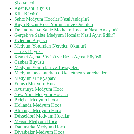
Şikayetleri
Adet Kanı Büyüsü
Kilit Büyüsü
Sahte Medyum Hocalar Nasıl Anlaşılır?
Büyü Bozan Hoca Yorumları ve Önerileri
Dolandırıcı ve Sahte Medyum Hocalar Nasıl Anlaşılır?
Gerçek ve Sahte Medyum Hocalar Nasıl Ayırt Edilir?
Evlenme Büyüsü
Medyum Yorumları Nereden Okunur?
Tırnak Büyüsü
Kısmet Açma Büyüsü ve Rızık Açma Büyüsü
Canbar Büyüsü
Medyum Yorumları ve Tavsiyeleri
Medyum hoca ararken dikkat etmeniz gerekenler
Medyumlar ne yapar?
Fransa Medyum Hoca
Avusturya Medyum Hoca
New York Medyum Hocalar
Belçika Medyum Hoca
Hollanda Medyum Hoca
Almanya Medyum Hoca
Düsseldorf Medyum Hocalar
Mersin Medyum Hoca
Danimarka Medyum Hoca
Diyarbakır Medyum Hoca