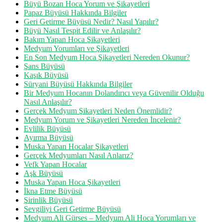
Büyü Bozan Hoca Yorum ve Şikayetleri
Papaz Büyüsü Hakkında Bilgiler
Geri Getirme Büyüsü Nedir? Nasıl Yapılır?
Büyü Nasıl Tespit Edilir ve Anlaşılır?
Bakım Yapan Hoca Şikayetleri
Medyum Yorumları ve Şikayetleri
En Son Medyum Hoca Şikayetleri Nereden Okunur?
Şans Büyüsü
Kaşık Büyüsü
Süryani Büyüsü Hakkında Bilgiler
Bir Medyum Hocanın Dolandırıcı veya Güvenilir Olduğu
Nasıl Anlaşılır?
Gerçek Medyum Şikayetleri Neden Önemlidir?
Medyum Yorum ve Şikayetleri Nereden İncelenir?
Evlilik Büyüsü
Ayırma Büyüsü
Muska Yapan Hocalar Şikayetleri
Gerçek Medyumları Nasıl Anlarız?
Vefk Yapan Hocalar
Aşk Büyüsü
Muska Yapan Hoca Şikayetleri
İkna Etme Büyüsü
Şirinlik Büyüsü
Sevgiliyi Geri Getirme Büyüsü
Medyum Ali Gürses – Medyum Ali Hoca Yorumları ve