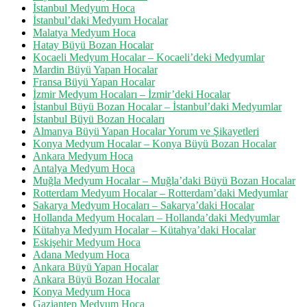
İstanbul Medyum Hoca
İstanbul’daki Medyum Hocalar
Malatya Medyum Hoca
Hatay Büyü Bozan Hocalar
Kocaeli Medyum Hocalar – Kocaeli’deki Medyumlar
Mardin Büyü Yapan Hocalar
Fransa Büyü Yapan Hocalar
İzmir Medyum Hocaları – İzmir’deki Hocalar
İstanbul Büyü Bozan Hocalar – İstanbul’daki Medyumlar
İstanbul Büyü Bozan Hocaları
Almanya Büyü Yapan Hocalar Yorum ve Şikayetleri
Konya Medyum Hocalar – Konya Büyü Bozan Hocalar
Ankara Medyum Hoca
Antalya Medyum Hoca
Muğla Medyum Hocalar – Muğla’daki Büyü Bozan Hocalar
Rotterdam Medyum Hocalar – Rotterdam’daki Medyumlar
Sakarya Medyum Hocaları – Sakarya’daki Hocalar
Hollanda Medyum Hocaları – Hollanda’daki Medyumlar
Kütahya Medyum Hocalar – Kütahya’daki Hocalar
Eskişehir Medyum Hoca
Adana Medyum Hoca
Ankara Büyü Yapan Hocalar
Ankara Büyü Bozan Hocalar
Konya Medyum Hoca
Gaziantep Medyum Hoca