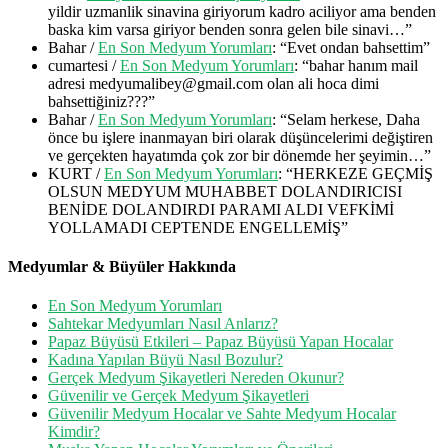
yildir uzmanlik sinavina giriyorum kadro aciliyor ama benden
baska kim varsa giriyor benden sonra gelen bile sinavi…
”
Bahar
/
En Son Medyum Yorumları
: “
Evet ondan bahsettim
”
cumartesi
/
En Son Medyum Yorumları
: “
bahar hanım mail
adresi medyumalibey@gmail.com olan ali hoca dimi
bahsettiğiniz???
”
Bahar
/
En Son Medyum Yorumları
: “
Selam herkese, Daha
önce bu işlere inanmayan biri olarak düşüncelerimi değiştiren
ve gerçekten hayatımda çok zor bir dönemde her şeyimin…
”
KURT
/
En Son Medyum Yorumları
: “
HERKEZE GEÇMİŞ
OLSUN MEDYUM MUHABBET DOLANDIRICISI
BENİDE DOLANDIRDI PARAMI ALDI VEFKİMİ
YOLLAMADI CEPTENDE ENGELLEMİŞ
”
Medyumlar & Büyüler Hakkında
En Son Medyum Yorumları
Sahtekar Medyumları Nasıl Anlarız?
Papaz Büyüsü Etkileri – Papaz Büyüsü Yapan Hocalar
Kadına Yapılan Büyü Nasıl Bozulur?
Gerçek Medyum Şikayetleri Nereden Okunur?
Güvenilir ve Gerçek Medyum Şikayetleri
Güvenilir Medyum Hocalar ve Sahte Medyum Hocalar
Kimdir?