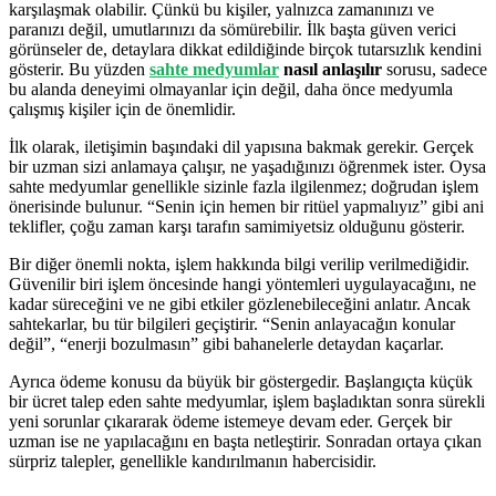
karşılaşmak olabilir. Çünkü bu kişiler, yalnızca zamanınızı ve
paranızı değil, umutlarınızı da sömürebilir. İlk başta güven verici
görünseler de, detaylara dikkat edildiğinde birçok tutarsızlık kendini
gösterir. Bu yüzden
sahte medyumlar
nasıl anlaşılır
sorusu, sadece
bu alanda deneyimi olmayanlar için değil, daha önce medyumla
çalışmış kişiler için de önemlidir.
İlk olarak, iletişimin başındaki dil yapısına bakmak gerekir. Gerçek
bir uzman sizi anlamaya çalışır, ne yaşadığınızı öğrenmek ister. Oysa
sahte medyumlar genellikle sizinle fazla ilgilenmez; doğrudan işlem
önerisinde bulunur. “Senin için hemen bir ritüel yapmalıyız” gibi ani
teklifler, çoğu zaman karşı tarafın samimiyetsiz olduğunu gösterir.
Bir diğer önemli nokta, işlem hakkında bilgi verilip verilmediğidir.
Güvenilir biri işlem öncesinde hangi yöntemleri uygulayacağını, ne
kadar süreceğini ve ne gibi etkiler gözlenebileceğini anlatır. Ancak
sahtekarlar, bu tür bilgileri geçiştirir. “Senin anlayacağın konular
değil”, “enerji bozulmasın” gibi bahanelerle detaydan kaçarlar.
Ayrıca ödeme konusu da büyük bir göstergedir. Başlangıçta küçük
bir ücret talep eden sahte medyumlar, işlem başladıktan sonra sürekli
yeni sorunlar çıkararak ödeme istemeye devam eder. Gerçek bir
uzman ise ne yapılacağını en başta netleştirir. Sonradan ortaya çıkan
sürpriz talepler, genellikle kandırılmanın habercisidir.