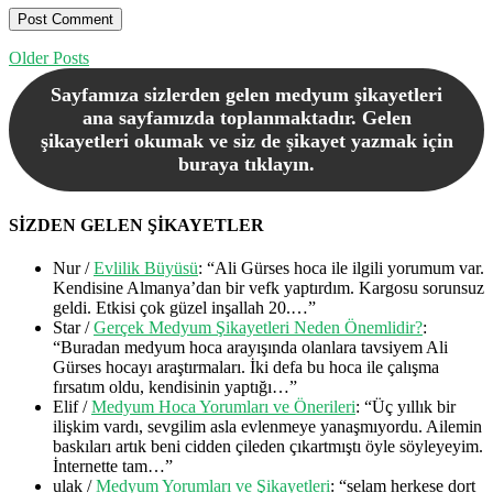
Older Posts
Sayfamıza sizlerden gelen medyum şikayetleri
ana sayfamızda toplanmaktadır. Gelen
şikayetleri okumak ve siz de şikayet yazmak için
buraya tıklayın.
SİZDEN GELEN ŞİKAYETLER
Nur
/
Evlilik Büyüsü
: “
Ali Gürses hoca ile ilgili yorumum var.
Kendisine Almanya’dan bir vefk yaptırdım. Kargosu sorunsuz
geldi. Etkisi çok güzel inşallah 20.…
”
Star
/
Gerçek Medyum Şikayetleri Neden Önemlidir?
:
“
Buradan medyum hoca arayışında olanlara tavsiyem Ali
Gürses hocayı araştırmaları. İki defa bu hoca ile çalışma
fırsatım oldu, kendisinin yaptığı…
”
Elif
/
Medyum Hoca Yorumları ve Önerileri
: “
Üç yıllık bir
ilişkim vardı, sevgilim asla evlenmeye yanaşmıyordu. Ailemin
baskıları artık beni cidden çileden çıkartmıştı öyle söyleyeyim.
İnternette tam…
”
ulak
/
Medyum Yorumları ve Şikayetleri
: “
selam herkese dort