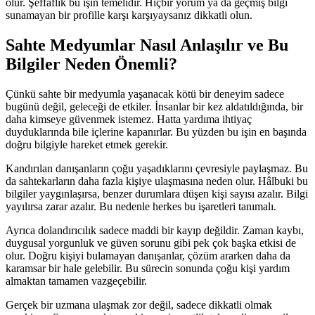
olur. Şeffaflık bu işin temelidir. Hiçbir yorum ya da geçmiş bilgi
sunamayan bir profille karşı karşıyaysanız dikkatli olun.
Sahte Medyumlar Nasıl Anlaşılır ve Bu
Bilgiler Neden Önemli?
Çünkü sahte bir medyumla yaşanacak kötü bir deneyim sadece
bugünü değil, geleceği de etkiler. İnsanlar bir kez aldatıldığında, bir
daha kimseye güvenmek istemez. Hatta yardıma ihtiyaç
duyduklarında bile içlerine kapanırlar. Bu yüzden bu işin en başında
doğru bilgiyle hareket etmek gerekir.
Kandırılan danışanların çoğu yaşadıklarını çevresiyle paylaşmaz. Bu
da sahtekarların daha fazla kişiye ulaşmasına neden olur. Hâlbuki bu
bilgiler yaygınlaşırsa, benzer durumlara düşen kişi sayısı azalır. Bilgi
yayılırsa zarar azalır. Bu nedenle herkes bu işaretleri tanımalı.
Ayrıca dolandırıcılık sadece maddi bir kayıp değildir. Zaman kaybı,
duygusal yorgunluk ve güven sorunu gibi pek çok başka etkisi de
olur. Doğru kişiyi bulamayan danışanlar, çözüm ararken daha da
karamsar bir hale gelebilir. Bu sürecin sonunda çoğu kişi yardım
almaktan tamamen vazgeçebilir.
Gerçek bir uzmana ulaşmak zor değil, sadece dikkatli olmak