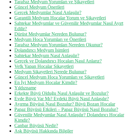
Tarafsız Medyum Yorumları ve Şikayetleri
Güncel Medyum Önerileri
Gerçek Medyumlar Nasıl Anlaşılır?
Garantili Medyum Hocalar Yorum ve Şikayetleri
Sahtekar Medyumlar ve Güvenilir Medyumlar Nasıl Ayırt
Edilir?
Dürüst Medyumlar Nereden Bulunur?
Medyum Hoca Yorumları ve Önerileri
Tarafsız Medyum Yorumları Nereden Okunur?
Dolandırıcı Medyum İsimleri
Sahtekar Medyum Nasıl Anlaşılır?
Gerçek ve Dolandırıcı Hocaları Nasıl Anlarız?
Vefk Yapan Hocalar Şikayetleri
Medyum Şikayetleri Nerede Bulunur?
Güncel Medyum Hoca Yorumları ve Şikayetleri
En İyi Medyum Hocalar Kimdir?
Yıldızname
Erkekte Büyü Olduğu Nasıl Anlaşılır ve Bozulur?
Evde Büyü Var Mı? Evdeki Büyü Nasıl Anlaşılır?
Ayırma Büyüsü Nasıl Bozulur? Büyü Bozan Hocalar
Papaz Büyüsü Etkileri – Papaz Büyüsü Nasıl Bozulur?
Güvenilir Medyumlar Nasıl Anlaşılır? Dolandırıcı Hocalar
Kimdir?
Canbar Büyüsü Nedir?
Aşk Büyüsü Hakkında Bilgiler