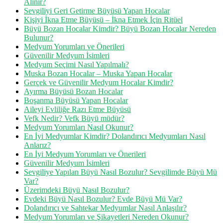
Alınır?
Sevgiliyi Geri Getirme Büyüsü Yapan Hocalar
Kişiyi İkna Etme Büyüsü – İkna Etmek İçin Ritüel
Büyü Bozan Hocalar Kimdir? Büyü Bozan Hocalar Nereden
Bulunur?
Medyum Yorumları ve Önerileri
Güvenilir Medyum İsimleri
Medyum Seçimi Nasıl Yapılmalı?
Muska Bozan Hocalar – Muska Yapan Hocalar
Gerçek ve Güvenilir Medyum Hocalar Kimdir?
Ayırma Büyüsü Bozan Hocalar
Boşanma Büyüsü Yapan Hocalar
Aileyi Evliliğe Razı Etme Büyüsü
Vefk Nedir? Vefk Büyü müdür?
Medyum Yorumları Nasıl Okunur?
En İyi Medyumlar Kimdir? Dolandırıcı Medyumları Nasıl
Anlarız?
En İyi Medyum Yorumları ve Önerileri
Güvenilir Medyum İsimleri
Sevgiliye Yapılan Büyü Nasıl Bozulur? Sevgilimde Büyü Mü
Var?
Üzerimdeki Büyü Nasıl Bozulur?
Evdeki Büyü Nasıl Bozulur? Evde Büyü Mü Var?
Dolandırıcı ve Sahtekar Medyumlar Nasıl Anlaşılır?
Medyum Yorumları ve Şikayetleri Nereden Okunur?