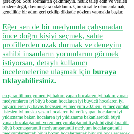
gerekiyor. Soru sormaktan çekinmeyin, netlik talep edin ve verilen
sözlere değil, davranışlara odaklanın. Çünkü sahte olanı anlamak,
genellikle bir adım geri çekilip dikkatle gözlem yapmakla başlar.
Eğer sen de bir medyumla çalışmadan
önce doğru kişiyi seçmek, sahte
profillerden uzak durmak ve deneyim
sahibi insanların yorumlarını görmek
istiyorsan, detaylı kullanıcı
incelemelerine ulaşmak için
buraya
tıklayabilirsiniz.
en garantili medyum
en iyi bakım yapan hocalar
en iyi bakım yapan
medyumlar
en iyi büyü bozan hocalar
en iyi büyücü hocalar
en iyi
büyücüler
en iyi havas hocası
en iyi medyum 2025
en iyi medyumlar
listesi
en iyi muska yazan hocalar
en iyi vefk yapan hocalar
en iyi
yıldızname bakan hocalar
en iyi yıldızname bakanlar
etkili büyü
yapan hocalar
garanti veren medyumlar
garantili aşk büyüsü
garantili
büyü bozma
garantili medyum
garantili medyum hocalar
garantili
medyumlar
gerçek büyü bozan hocalar
gerçek büyücü hocalar
gerçek