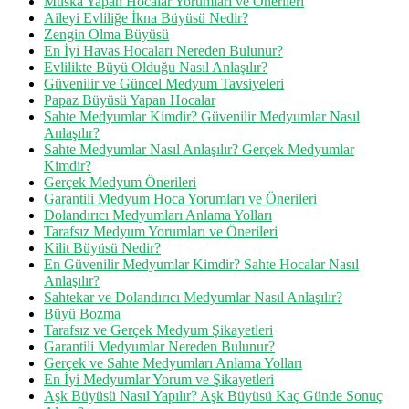
Muska Yapan Hocalar Yorumları ve Önerileri
Aileyi Evliliğe İkna Büyüsü Nedir?
Zengin Olma Büyüsü
En İyi Havas Hocaları Nereden Bulunur?
Evlilikte Büyü Olduğu Nasıl Anlaşılır?
Güvenilir ve Güncel Medyum Tavsiyeleri
Papaz Büyüsü Yapan Hocalar
Sahte Medyumlar Kimdir? Güvenilir Medyumlar Nasıl
Anlaşılır?
Sahte Medyumlar Nasıl Anlaşılır? Gerçek Medyumlar
Kimdir?
Gerçek Medyum Önerileri
Garantili Medyum Hoca Yorumları ve Önerileri
Dolandırıcı Medyumları Anlama Yolları
Tarafsız Medyum Yorumları ve Önerileri
Kilit Büyüsü Nedir?
En Güvenilir Medyumlar Kimdir? Sahte Hocalar Nasıl
Anlaşılır?
Sahtekar ve Dolandırıcı Medyumlar Nasıl Anlaşılır?
Büyü Bozma
Tarafsız ve Gerçek Medyum Şikayetleri
Garantili Medyumlar Nereden Bulunur?
Gerçek ve Sahte Medyumları Anlama Yolları
En İyi Medyumlar Yorum ve Şikayetleri
Aşk Büyüsü Nasıl Yapılır? Aşk Büyüsü Kaç Günde Sonuç