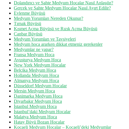
Dolandırıcı ve Sahte Medyum Hocalar Nasıl Anlaşılır?
Gerçek ve Sahte Medyum Hocalar Nasıl Ayırt Edilir?
Evlenme Büyüsü
Medyum Yorumları Nereden Okunur?
Tırnak Büyüsü
Kısmet Açma Büyüsü ve Rızık Açma Büyüsü
Canbar Büyüsü
Medyum Yorumları ve Tavsiyeleri
Medyum hoca ararken dikkat etmeniz gerekenler
Medyumlar ne yapar?
Fransa Medyum Hoca
Avusturya Medyum Hoca
New York Medyum Hocalar
Belçika Medyum Hoca
Hollanda Medyum Hoca
Almanya Medyum Hoca
Düsseldorf Medyum Hocalar
Mersin Medyum Hoca
Danimarka Medyum Hoca
Diyarbakır Medyum Hoca
İstanbul Medyum Hoca
İstanbul’daki Medyum Hocalar
Malatya Medyum Hoca
Hatay Büyü Bozan Hocalar
Kocaeli Medyum Hocalar – Kocaeli’deki Medyumlar