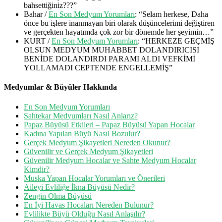
bahsettiğiniz???
”
Bahar
/
En Son Medyum Yorumları
: “
Selam herkese, Daha
önce bu işlere inanmayan biri olarak düşüncelerimi değiştiren
ve gerçekten hayatımda çok zor bir dönemde her şeyimin…
”
KURT
/
En Son Medyum Yorumları
: “
HERKEZE GEÇMİŞ
OLSUN MEDYUM MUHABBET DOLANDIRICISI
BENİDE DOLANDIRDI PARAMI ALDI VEFKİMİ
YOLLAMADI CEPTENDE ENGELLEMİŞ
”
Medyumlar & Büyüler Hakkında
En Son Medyum Yorumları
Sahtekar Medyumları Nasıl Anlarız?
Papaz Büyüsü Etkileri – Papaz Büyüsü Yapan Hocalar
Kadına Yapılan Büyü Nasıl Bozulur?
Gerçek Medyum Şikayetleri Nereden Okunur?
Güvenilir ve Gerçek Medyum Şikayetleri
Güvenilir Medyum Hocalar ve Sahte Medyum Hocalar
Kimdir?
Muska Yapan Hocalar Yorumları ve Önerileri
Aileyi Evliliğe İkna Büyüsü Nedir?
Zengin Olma Büyüsü
En İyi Havas Hocaları Nereden Bulunur?
Evlilikte Büyü Olduğu Nasıl Anlaşılır?