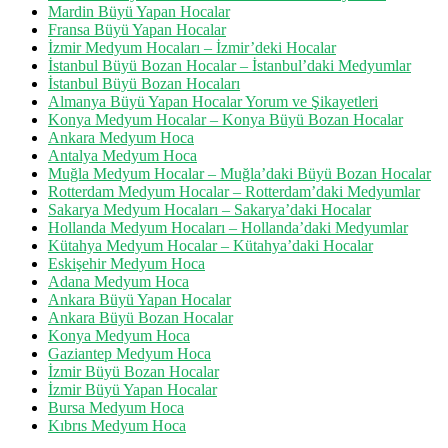
Mardin Büyü Yapan Hocalar
Fransa Büyü Yapan Hocalar
İzmir Medyum Hocaları – İzmir’deki Hocalar
İstanbul Büyü Bozan Hocalar – İstanbul’daki Medyumlar
İstanbul Büyü Bozan Hocaları
Almanya Büyü Yapan Hocalar Yorum ve Şikayetleri
Konya Medyum Hocalar – Konya Büyü Bozan Hocalar
Ankara Medyum Hoca
Antalya Medyum Hoca
Muğla Medyum Hocalar – Muğla’daki Büyü Bozan Hocalar
Rotterdam Medyum Hocalar – Rotterdam’daki Medyumlar
Sakarya Medyum Hocaları – Sakarya’daki Hocalar
Hollanda Medyum Hocaları – Hollanda’daki Medyumlar
Kütahya Medyum Hocalar – Kütahya’daki Hocalar
Eskişehir Medyum Hoca
Adana Medyum Hoca
Ankara Büyü Yapan Hocalar
Ankara Büyü Bozan Hocalar
Konya Medyum Hoca
Gaziantep Medyum Hoca
İzmir Büyü Bozan Hocalar
İzmir Büyü Yapan Hocalar
Bursa Medyum Hoca
Kıbrıs Medyum Hoca