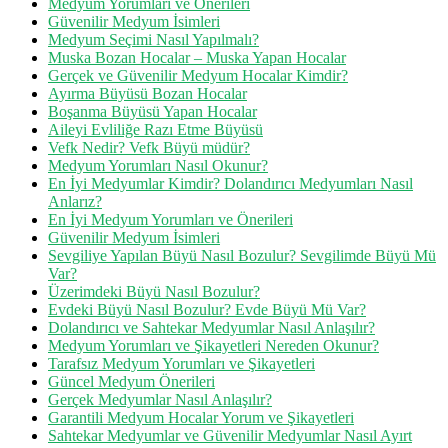
Medyum Yorumları ve Önerileri
Güvenilir Medyum İsimleri
Medyum Seçimi Nasıl Yapılmalı?
Muska Bozan Hocalar – Muska Yapan Hocalar
Gerçek ve Güvenilir Medyum Hocalar Kimdir?
Ayırma Büyüsü Bozan Hocalar
Boşanma Büyüsü Yapan Hocalar
Aileyi Evliliğe Razı Etme Büyüsü
Vefk Nedir? Vefk Büyü müdür?
Medyum Yorumları Nasıl Okunur?
En İyi Medyumlar Kimdir? Dolandırıcı Medyumları Nasıl
Anlarız?
En İyi Medyum Yorumları ve Önerileri
Güvenilir Medyum İsimleri
Sevgiliye Yapılan Büyü Nasıl Bozulur? Sevgilimde Büyü Mü
Var?
Üzerimdeki Büyü Nasıl Bozulur?
Evdeki Büyü Nasıl Bozulur? Evde Büyü Mü Var?
Dolandırıcı ve Sahtekar Medyumlar Nasıl Anlaşılır?
Medyum Yorumları ve Şikayetleri Nereden Okunur?
Tarafsız Medyum Yorumları ve Şikayetleri
Güncel Medyum Önerileri
Gerçek Medyumlar Nasıl Anlaşılır?
Garantili Medyum Hocalar Yorum ve Şikayetleri
Sahtekar Medyumlar ve Güvenilir Medyumlar Nasıl Ayırt