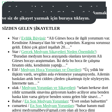
Older Posts
Sayfamıza sizlerden gelen medyum şikayetleri ana
sayfamızda toplanmaktadır. Gelen şikayetleri okumak
ve siz de şikayet yazmak için buraya tıklayın.
SİZDEN GELEN ŞİKAYETLER
Nur
/
Evlilik Büyüsü
: “
Ali Gürses hoca ile ilgili yorumum var.
Kendisine Almanya’dan bir vefk yaptırdım. Kargosu sorunsuz
geldi. Etkisi çok güzel inşallah 20.…
”
Star
/
Gerçek Medyum Şikayetleri Neden Önemlidir?
:
“
Buradan medyum hoca arayışında olanlara tavsiyem Ali
Gürses hocayı araştırmaları. İki defa bu hoca ile çalışma
fırsatım oldu, kendisinin yaptığı…
”
Elif
/
Medyum Hoca Yorumları ve Önerileri
: “
Üç yıllık bir
ilişkim vardı, sevgilim asla evlenmeye yanaşmıyordu. Ailemin
baskıları artık beni cidden çileden çıkartmıştı öyle söyleyeyim.
İnternette tam…
”
ulak
/
Medyum Yorumları ve Şikayetleri
: “
selam herkese dort
yildir uzmanlik sinavina giriyorum kadro aciliyor ama benden
baska kim varsa giriyor benden sonra gelen bile sinavi…
”
Bahar
/
En Son Medyum Yorumları
: “
Evet ondan bahsettim
”
cumartesi
/
En Son Medyum Yorumları
: “
bahar hanım mail
adresi medyumalibey@gmail.com olan ali hoca dimi