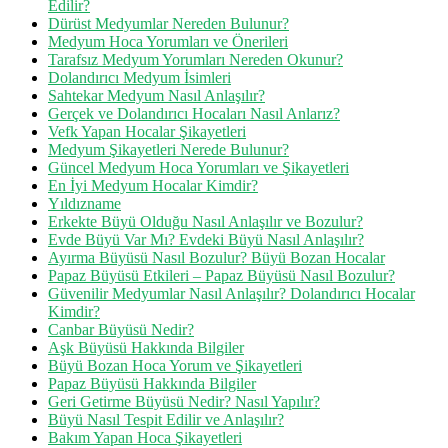
Edilir?
Dürüst Medyumlar Nereden Bulunur?
Medyum Hoca Yorumları ve Önerileri
Tarafsız Medyum Yorumları Nereden Okunur?
Dolandırıcı Medyum İsimleri
Sahtekar Medyum Nasıl Anlaşılır?
Gerçek ve Dolandırıcı Hocaları Nasıl Anlarız?
Vefk Yapan Hocalar Şikayetleri
Medyum Şikayetleri Nerede Bulunur?
Güncel Medyum Hoca Yorumları ve Şikayetleri
En İyi Medyum Hocalar Kimdir?
Yıldızname
Erkekte Büyü Olduğu Nasıl Anlaşılır ve Bozulur?
Evde Büyü Var Mı? Evdeki Büyü Nasıl Anlaşılır?
Ayırma Büyüsü Nasıl Bozulur? Büyü Bozan Hocalar
Papaz Büyüsü Etkileri – Papaz Büyüsü Nasıl Bozulur?
Güvenilir Medyumlar Nasıl Anlaşılır? Dolandırıcı Hocalar
Kimdir?
Canbar Büyüsü Nedir?
Aşk Büyüsü Hakkında Bilgiler
Büyü Bozan Hoca Yorum ve Şikayetleri
Papaz Büyüsü Hakkında Bilgiler
Geri Getirme Büyüsü Nedir? Nasıl Yapılır?
Büyü Nasıl Tespit Edilir ve Anlaşılır?
Bakım Yapan Hoca Şikayetleri