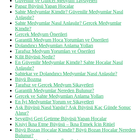
Güvenilir ve Güncel Medyum Tavsiyeleri
Papaz Büyüsü Yapan Hocalar
Sahte Medyumlar Kimdir? Güvenilir Medyumlar Nasıl
Anlaşılır?
Sahte Medyumlar Nasıl Anlaşılır? Gerçek Medyumlar
Kimdir?
Gerçek Medyum Önerileri
Garantili Medyum Hoca Yorumları ve Önerileri
Dolandırıcı Medyumları Anlama Yolları
Tarafsız Medyum Yorumları ve Önerileri
Kilit Büyüsü Nedir?
En Güvenilir Medyumlar Kimdir? Sahte Hocalar Nasıl
Anlaşılır?
Sahtekar ve Dolandırıcı Medyumlar Nasıl Anlaşılır?
Büyü Bozma
Tarafsız ve Gerçek Medyum Şikayetleri
Garantili Medyumlar Nereden Bulunur?
Gerçek ve Sahte Medyumları Anlama Yolları
En İyi Medyumlar Yorum ve Şikayetleri
Aşk Büyüsü Nasıl Yapılır? Aşk Büyüsü Kaç Günde Sonuç
Alınır?
Sevgiliyi Geri Getirme Büyüsü Yapan Hocalar
Kişiyi İkna Etme Büyüsü – İkna Etmek İçin Ritüel
Büyü Bozan Hocalar Kimdir? Büyü Bozan Hocalar Nereden
Bulunur?