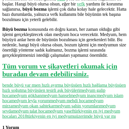
başlar. Hangi büyü olursa olsun, eğer bir
vefk
yardımı ile korunma
sağlanırsa,
büyü bozma
işlemi çok daha kolay hale gelecektir. Hatta
bazı durumlarda, yalnızca vefk kullanımı bile büyünün tek başına
bozulması için yeterli gelebilir.
Büyü bozma
konusunda en doğru kararı, her zaman olduğu gibi
işlemi gerçekleştirecek olan medyum hoca verecektir. Medyum, hem
büyüyü anlar hem de büyünün bozulması için gerekenleri bilir. Bu
nedenle, hangi büyü olursa olsun, bozum işlemi için medyumun size
önerdiği yönteme sadık kalmanız, bozma işlemi sırasında
gerçekleştirmenizi istediği çalışmaları yapmanız önemlidir.
Tüm yorum ve şikayetleri okumak için
buradan devam edebilirsiniz.
bende büyü var mı
en hızlı ayırma büyüsü
en hızlı bağlama büyüsü
en
hızlı soğutma büyüsü
en tesirli aşk büyüleri
medyum galip
hoca
medyum gökhan
medyum hansel
medyum inanç
medyum islam
hoca
medyum leyla yorum
medyum mehdi hoca
medyum
mirza
medyum okan sahtekar
medyum şahin yorumları
medyum
sevda
medyum talat hoca
medyum yasef
türkiyenin en iyi medyum
hocaları 2018
türkiyenin en iyi medyumu
üzerimde büyü var mı
1 Yorum