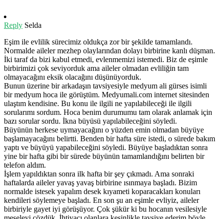
Reply
Selda
Eşim ile evlilik sürecimiz oldukça zor bir şekilde tamamlandı.
Normalde aileler mezhep olaylarından dolayı birbirine kanlı düşman.
İki taraf da bizi kabul etmedi, evlenmemizi istemedi. Biz de eşimle
birbirimizi çok seviyorduk ama aileler olmadan evliliğin tam
olmayacağını eksik olacağını düşünüyorduk.
Bunun üzerine bir arkadaşın tavsiyesiyle medyum ali gürses isimli
bir medyum hoca ile görüştüm. Medyumali.com internet sitesinden
ulaştım kendisine. Bu konu ile ilgili ne yapılabileceği ile ilgili
sorularımı sordum. Hoca benim durumumu tam olarak anlamak için
bazı sorular sordu. İkna büyüsü yapılabileceğini söyledi.
Büyünün herkese uymayacağını o yüzden emin olmadan büyüye
başlamayacağını belirtti. Benden bir hafta süre istedi, o sürede bakım
yaptı ve büyüyü yapabileceğini söyledi. Büyüye başladıktan sonra
yine bir hafta gibi bir sürede büyünün tamamlandığını belirten bir
telefon aldım.
İşlem yapıldıktan sonra ilk hafta bir şey çıkmadı. Ama sonraki
haftalarda aileler yavaş yavaş birbirine ısınmaya başladı. Bizim
normalde istesek yapalım desek kıyameti koparacakları konuları
kendileri söylemeye başladı. En son şu an eşimle evliyiz, aileler
birbiriyle gayet iyi görüşüyor. Çok şükür ki bu hocanın vesilesiyle
meseleyi çözdük. İhtiyacı olanlara kesinlikle tavsiye ederim böyle