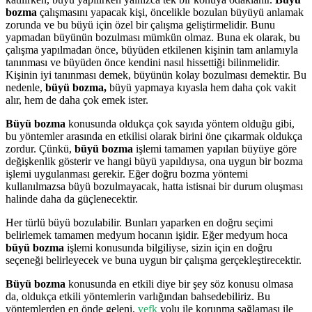
bozma
çalışmasını yapacak kişi, öncelikle bozulan büyüyü anlamak
zorunda ve bu büyü için özel bir çalışma geliştirmelidir. Bunu
yapmadan büyünün bozulması mümkün olmaz. Buna ek olarak, bu
çalışma yapılmadan önce, büyüden etkilenen kişinin tam anlamıyla
tanınması ve büyüden önce kendini nasıl hissettiği bilinmelidir.
Kişinin iyi tanınması demek, büyünün kolay bozulması demektir. Bu
nedenle,
büyü bozma,
büyü yapmaya kıyasla hem daha çok vakit
alır, hem de daha çok emek ister.
Büyü bozma
konusunda oldukça çok sayıda yöntem olduğu gibi,
bu yöntemler arasında en etkilisi olarak birini öne çıkarmak oldukça
zordur. Çünkü,
büyü bozma
işlemi tamamen yapılan büyüye göre
değişkenlik gösterir ve hangi büyü yapıldıysa, ona uygun bir bozma
işlemi uygulanması gerekir. Eğer doğru bozma yöntemi
kullanılmazsa büyü bozulmayacak, hatta istisnai bir durum oluşması
halinde daha da güçlenecektir.
Her türlü büyü bozulabilir. Bunları yaparken en doğru seçimi
belirlemek tamamen medyum hocanın işidir. Eğer medyum hoca
büyü bozma
işlemi konusunda bilgiliyse, sizin için en doğru
seçeneği belirleyecek ve buna uygun bir çalışma gerçekleştirecektir.
Büyü bozma
konusunda en etkili diye bir şey söz konusu olmasa
da, oldukça etkili yöntemlerin varlığından bahsedebiliriz. Bu
yöntemlerden en önde geleni,
vefk
yolu ile korunma sağlaması ile