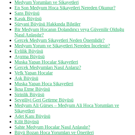
Medyum Yorumları ve Şikayetleri
En Son Medyum Hoca Şikayetleri Nereden Okunur?
Şans Büyüsü
Kaşık Büyüsü
Süryani Büyüsü Hakkında Bilgiler
Bir Medyum Hocanın Dolandırıcı veya Güvenilir Olduğu
Nasıl Anlaşılır?
Gerçek Medyum Şikayetleri Neden Önemlidir?
Medyum Yorum ve Şikayetleri Nereden İncelenir?
Evlilik Büyüsü
Ayırma Büyüsü
Muska Yapan Hocalar Şikayetleri
Gerçek Medyumları Nasıl Anlarız?
Vefk Yapan Hocalar
Aşk Büyüsü
Muska Yapan Hoca Şikayetleri
İkna Etme Büyüsü
Şirinlik Büyüsü
Sevgiliyi Geri Getirme Büyüsü
Medyum Ali Gürses – Medyum Ali Hoca Yorumları ve
Şikayetleri
Adet Kanı Büyüsü
Kilit Büyüsü
Sahte Medyum Hocalar Nasıl Anlaşılır?
Büyü Bozan Hoca Yorumları ve Önerileri