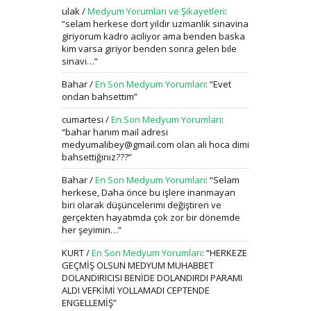
ulak
/
Medyum Yorumları ve Şikayetleri
:
“
selam herkese dort yildir uzmanlik sinavina
giriyorum kadro aciliyor ama benden baska
kim varsa giriyor benden sonra gelen bile
sinavi…
”
Bahar
/
En Son Medyum Yorumları
: “
Evet
ondan bahsettim
”
cumartesi
/
En Son Medyum Yorumları
:
“
bahar hanım mail adresi
medyumalibey@gmail.com olan ali hoca dimi
bahsettiğiniz???
”
Bahar
/
En Son Medyum Yorumları
: “
Selam
herkese, Daha önce bu işlere inanmayan
biri olarak düşüncelerimi değiştiren ve
gerçekten hayatımda çok zor bir dönemde
her şeyimin…
”
KURT
/
En Son Medyum Yorumları
: “
HERKEZE
GEÇMİŞ OLSUN MEDYUM MUHABBET
DOLANDIRICISI BENİDE DOLANDIRDI PARAMI
ALDI VEFKİMİ YOLLAMADI CEPTENDE
ENGELLEMİŞ
”