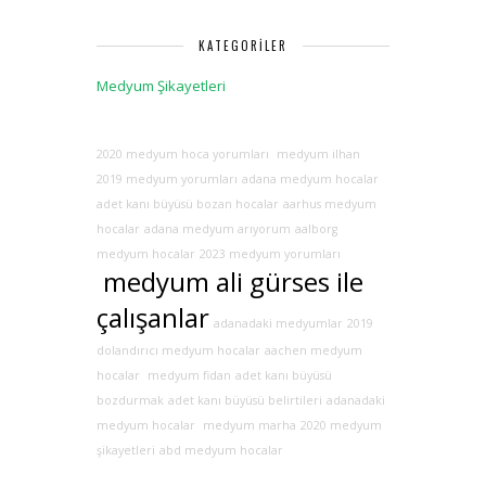
KATEGORILER
Medyum Şikayetleri
2020 medyum hoca yorumları
medyum ilhan
2019 medyum yorumları
adana medyum hocalar
adet kanı büyüsü bozan hocalar
aarhus medyum
hocalar
adana medyum arıyorum
aalborg
medyum hocalar
2023 medyum yorumları
medyum ali gürses ile
çalışanlar
adanadaki medyumlar
2019
dolandırıcı medyum hocalar
aachen medyum
hocalar
medyum fidan
adet kanı büyüsü
bozdurmak
adet kanı büyüsü belirtileri
adanadaki
medyum hocalar
medyum marha
2020 medyum
şikayetleri
abd medyum hocalar