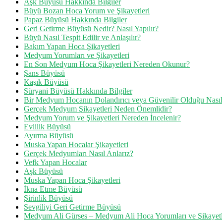
Aşk Büyüsü Hakkında Bilgiler
Büyü Bozan Hoca Yorum ve Şikayetleri
Papaz Büyüsü Hakkında Bilgiler
Geri Getirme Büyüsü Nedir? Nasıl Yapılır?
Büyü Nasıl Tespit Edilir ve Anlaşılır?
Bakım Yapan Hoca Şikayetleri
Medyum Yorumları ve Şikayetleri
En Son Medyum Hoca Şikayetleri Nereden Okunur?
Şans Büyüsü
Kaşık Büyüsü
Süryani Büyüsü Hakkında Bilgiler
Bir Medyum Hocanın Dolandırıcı veya Güvenilir Olduğu Nasıl 
Gerçek Medyum Şikayetleri Neden Önemlidir?
Medyum Yorum ve Şikayetleri Nereden İncelenir?
Evlilik Büyüsü
Ayırma Büyüsü
Muska Yapan Hocalar Şikayetleri
Gerçek Medyumları Nasıl Anlarız?
Vefk Yapan Hocalar
Aşk Büyüsü
Muska Yapan Hoca Şikayetleri
İkna Etme Büyüsü
Şirinlik Büyüsü
Sevgiliyi Geri Getirme Büyüsü
Medyum Ali Gürses – Medyum Ali Hoca Yorumları ve Şikayetl