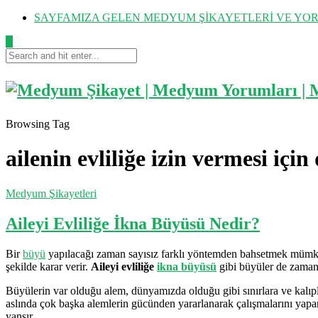
SAYFAMIZA GELEN MEDYUM ŞİKAYETLERİ VE YOR
Browsing Tag
ailenin evliliğe izin vermesi için
Medyum Şikayetleri
Aileyi Evliliğe İkna Büyüsü Nedir?
Bir
büyü
yapılacağı zaman sayısız farklı yöntemden bahsetmek müm
şekilde karar verir.
Aileyi evliliğe
ikna büyüsü
gibi büyüler de zaman 
Büyülerin var olduğu alem, dünyamızda olduğu gibi sınırlara ve kalıpl
aslında çok başka alemlerin gücünden yararlanarak çalışmalarını yapa
yansır.