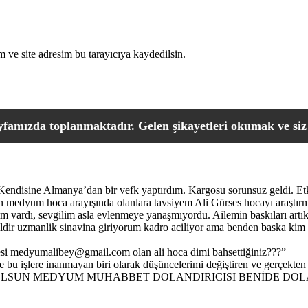
 ve site adresim bu tarayıcıya kaydedilsin.
famızda toplanmaktadır. Gelen şikayetleri okumak ve siz 
 Kendisine Almanya’dan bir vefk yaptırdım. Kargosu sorunsuz geldi. Et
 medyum hoca arayışında olanlara tavsiyem Ali Gürses hocayı araştırmal
şkim vardı, sevgilim asla evlenmeye yanaşmıyordu. Ailemin baskıları artı
ildir uzmanlik sinavina giriyorum kadro aciliyor ama benden baska kim 
esi medyumalibey@gmail.com olan ali hoca dimi bahsettiğiniz???
”
 bu işlere inanmayan biri olarak düşüncelerimi değiştiren ve gerçekt
OLSUN MEDYUM MUHABBET DOLANDIRICISI BENİDE DOLA