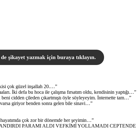
de şikayet yazmak için buraya tıklayın.
kisi çok güzel inşallah 20.…
”
arı. İki defa bu hoca ile çalışma fırsatım oldu, kendisinin yaptığı…
”
k beni cidden çileden çıkartmıştı öyle söyleyeyim. İnternette tam…
”
varsa giriyor benden sonra gelen bile sinavi…
”
en hayatımda çok zor bir dönemde her şeyimin…
”
NDIRDI PARAMI ALDI VEFKİMİ YOLLAMADI CEPTENDE