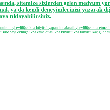
asında, sitemize sizlerden gelen medyum yor
mak ya da kendi deneyimlerinizi yazarak d
ya tıklayabilirsiniz.
pılır
aileyi evliliğe ikna büyüsü yapan hocalar
aileyi evliliğe ikna etme d
yüsü
babayı evliliğe ikna etme duası
ikna büyüsü
ikna büyüsü kaç günde
i