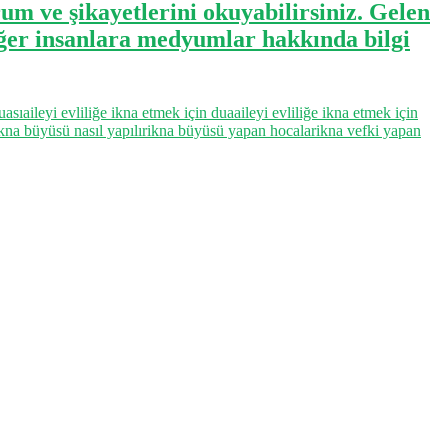
um ve şikayetlerini okuyabilirsiniz. Gelen
iğer insanlara medyumlar hakkında bilgi
uası
aileyi evliliğe ikna etmek için dua
aileyi evliliğe ikna etmek için
kna büyüsü nasıl yapılır
ikna büyüsü yapan hocalar
ikna vefki yapan