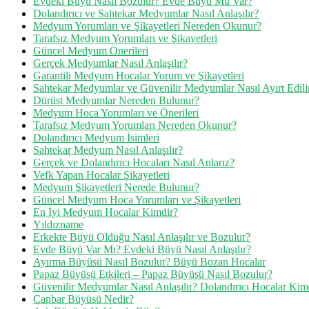
Evdeki Büyü Nasıl Bozulur? Evde Büyü Mü Var?
Dolandırıcı ve Sahtekar Medyumlar Nasıl Anlaşılır?
Medyum Yorumları ve Şikayetleri Nereden Okunur?
Tarafsız Medyum Yorumları ve Şikayetleri
Güncel Medyum Önerileri
Gerçek Medyumlar Nasıl Anlaşılır?
Garantili Medyum Hocalar Yorum ve Şikayetleri
Sahtekar Medyumlar ve Güvenilir Medyumlar Nasıl Ayırt Edili
Dürüst Medyumlar Nereden Bulunur?
Medyum Hoca Yorumları ve Önerileri
Tarafsız Medyum Yorumları Nereden Okunur?
Dolandırıcı Medyum İsimleri
Sahtekar Medyum Nasıl Anlaşılır?
Gerçek ve Dolandırıcı Hocaları Nasıl Anlarız?
Vefk Yapan Hocalar Şikayetleri
Medyum Şikayetleri Nerede Bulunur?
Güncel Medyum Hoca Yorumları ve Şikayetleri
En İyi Medyum Hocalar Kimdir?
Yıldızname
Erkekte Büyü Olduğu Nasıl Anlaşılır ve Bozulur?
Evde Büyü Var Mı? Evdeki Büyü Nasıl Anlaşılır?
Ayırma Büyüsü Nasıl Bozulur? Büyü Bozan Hocalar
Papaz Büyüsü Etkileri – Papaz Büyüsü Nasıl Bozulur?
Güvenilir Medyumlar Nasıl Anlaşılır? Dolandırıcı Hocalar Kim
Canbar Büyüsü Nedir?