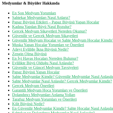
Medyumlar & Büyüler Hakkında
En Son Medyum Yorumları
Sahtekar Medyumları Nasıl Anlarız?
Papaz Büyüsü Etkileri – Papaz Büyüsü Yapan Hocalar
Kadına Yapılan Büyü Nasıl Bozulur?
Gerçek Medyum Şikayetleri Nereden Okunur?
Güvenilir ve Gerçek Medyum Şikayetleri
Güvenilir Medyum Hocalar ve Sahte Medyum Hocalar Kimdir
Muska Yapan Hocalar Yorumları ve Önerileri
Aileyi Evliliğe İkna Büyüsü Nedir?
Zengin Olma Büyüsü
En İyi Havas Hocaları Nereden Bulunur?
Evlilikte Büyü Olduğu Nasıl Anlaşılır?
Güvenilir ve Güncel Medyum Tavsiyeleri
Papaz Büyüsü Yapan Hocalar
Sahte Medyumlar Kimdir? Güvenilir Medyumlar Nasıl Anlaşılı
Sahte Medyumlar Nasıl Anlaşılır? Gerçek Medyumlar Kimdir?
Gerçek Medyum Önerileri
Garantili Medyum Hoca Yorumları ve Önerileri
Dolandırıcı Medyumları Anlama Yolları
Tarafsız Medyum Yorumları ve Önerileri
Kilit Büyüsü Nedir?
En Güvenilir Medyumlar Kimdir? Sahte Hocalar Nasıl Anlaşılı
Sahtekar ve Dolandırıcı Medyumlar Nasıl Anlaşılır?