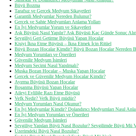
Büyü Bozma
Tarafsız ve Gerçek Medyum Şikayetleri
Garantili Medyumlar Nereden Bulunur?
Gerçek ve Sahte Medyumları Anlama Yolları
En İyi Medyumlar Yorum ve Şikayetleri
Aşk Büyüsü Nasıl Yapılır? Aşk Büyüsü Kaç Günde Sonuç Alın
Sevgiliyi Geri Getirme Büyüsü Yapan Hocalar
Kişiyi İkna Etme Büyüsü – İkna Etmek İçin Ritüel
Büyü Bozan Hocalar Kimdir? Büyü Bozan Hocalar Nereden B
Medyum Yorumları ve Önerileri
Güvenilir Medyum İsimleri
Medyum Seçimi Nasıl Yapılmalı?
Muska Bozan Hocalar – Muska Yapan Hocalar
Gerçek ve Güvenilir Medyum Hocalar Kimdir?
Ayırma Büyüsü Bozan Hocalar
Boşanma Büyüsü Yapan Hocalar
Aileyi Evliliğe Razı Etme Büyüsü
Vefk Nedir? Vefk Büyü müdür?
Medyum Yorumları Nasıl Okunur?
En İyi Medyumlar Kimdir? Dolandırıcı Medyumları Nasıl Anla
En İyi Medyum Yorumları ve Önerileri
Güvenilir Medyum İsimleri
Sevgiliye Yapılan Büyü Nasıl Bozulur? Sevgilimde Büyü Mü 
Üzerimdeki Büyü Nasıl Bozulur?