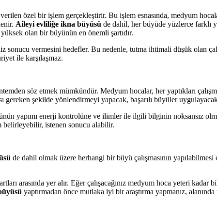
verilen özel bir işlem gerçekleştirir. Bu işlem esnasında, medyum hocala
lenir.
Aileyi evliliğe ikna büyüsü
de dahil, her büyüde yüzlerce farkl
 yüksek olan bir büyünün en önemli şartıdır.
z sonucu vermesini hedefler. Bu nedenle, tutma ihtimali düşük olan ç
iyet ile karşılaşmaz.
yöntemden söz etmek mümkündür. Medyum hocalar, her yaptıkları çalışm
olması gereken şekilde yönlendirmeyi yapacak, başarılı büyüler uygulayacakt
n yapımı enerji kontrolüne ve ilimler ile ilgili bilginin noksansız olm
belirleyebilir, istenen sonucu alabilir.
yüsü
de dahil olmak üzere herhangi bir büyü çalışmasının yapılabilmesi 
rı arasında yer alır. Eğer çalışacağınız medyum hoca yeteri kadar bilgi
a büyüsü
yaptırmadan önce mutlaka iyi bir araştırma yapmanız, alanında