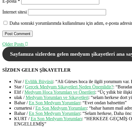
E-posta
*
İnternet sitesi
Daha sonraki yorumlarımda kullanılması için adım, e-posta adresim
Older Posts
Sayfamıza sizlerden gelen medyum şikayetleri ana say
SİZDEN GELEN ŞİKAYETLER
Nur
/
Evlilik Büyüsü
: “
Ali Gürses hoca ile ilgili yorumum var.
Star
/
Gerçek Medyum Şikayetleri Neden Önemlidir?
: “
Buradan
Elif
/
Medyum Hoca Yorumları ve Önerileri
: “
Üç yıllık bir ili
ulak
/
Medyum Yorumları ve Şikayetleri
: “
selam herkese dort y
Bahar
/
En Son Medyum Yorumları
: “
Evet ondan bahsettim
”
cumartesi
/
En Son Medyum Yorumları
: “
bahar hanım mail adr
Bahar
/
En Son Medyum Yorumları
: “
Selam herkese, Daha önce
KURT
/
En Son Medyum Yorumları
: “
HERKEZE GEÇMİŞ 
ENGELLEMİŞ
”