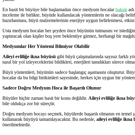
En basit bir büyüye bile başlamadan önce medyum hocalar
bakım
adı 
inceleme ile birlikte, büyüde kullanılacak yöntemlerin ne olacağı belir
hazırlanması, büyü malzemelerinin enerjiye uygun belirlenmesi, etkisi
Usta medyum hocalar her şeyden önce büyünün tutmasını ve istediğini
yaptıracak olan kişiler boş yere beklentiye girmez, herhangi bir mağdur
Medyumlar Her Yöntemi Bilmiyor Olabilir
Aileyi evliliğe ikna büyüsü
gibi büyü çalışmalarında sayısız farklı 
nasıl bir yol izleyeceklerini bildikleri, enerjileri tanıdıkları sürece 
Büyü yöntemleri, büyünün sadece başlangıç aşamasını oluşturur. Büyünü
hocalar da bu bilgi birikimleri sayesinde, herkes için uygun bir yöntem 
Sadece Doğru Medyum Hoca ile Başarılı Olunur
Büyüler hiçbir zaman basit bir konu değildir.
Aileyi evliliğe ikna bü
bile oldukça zor bir süreçtir.
Doğru medyum hocayı seçmek, büyülerde başarılı olmanın en temel şartla
kullanarak büyüyü tamamlayacaktır. Bu nedenle,
aileyi evliliğe ikn
önerilmektedir.