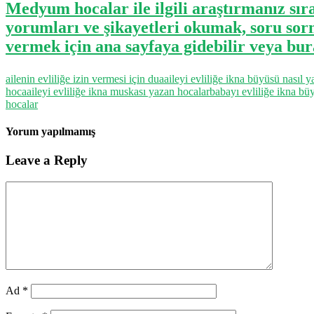
Medyum hocalar ile ilgili araştırmanız sır
yorumları ve şikayetleri okumak, soru sor
vermek için ana sayfaya gidebilir veya bura
ailenin evliliğe izin vermesi için dua
aileyi evliliğe ikna büyüsü nasıl ya
hoca
aileyi evliliğe ikna muskası yazan hocalar
babayı evliliğe ikna bü
hocalar
Yorum yapılmamış
Leave a Reply
Ad
*